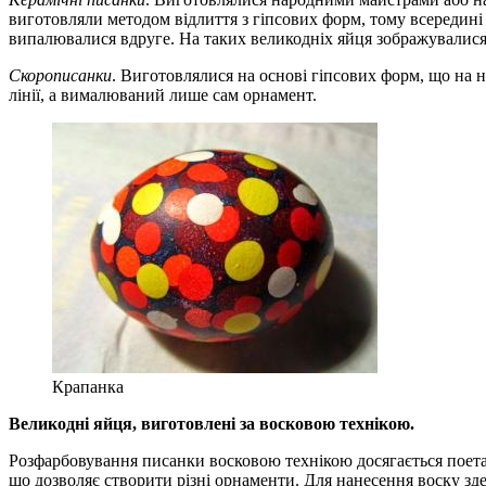
виготовляли методом відлиття з гіпсових форм, тому всередині
випалювалися вдруге. На таких великодніх яйця зображувалися
Скорописанки
. Виготовлялися на основі гіпсових форм, що на
лінії, а вималюваний лише сам орнамент.
Крапанка
Великодні яйця, виготовлені за восковою технікою.
Розфарбовування писанки восковою технікою досягається поета
що дозволяє створити різні орнаменти. Для нанесення воску зд