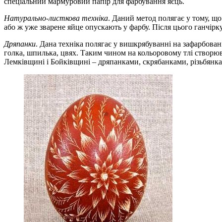
спеціальний мармуровий папір для фарбування яєць.
Натурально-листкова техніка
. Даний метод полягає у тому, щ
або ж уже зварене яйце опускають у фарбу. Після цього ганчірку
Дряпанки
. Дана техніка полягає у вишкрябуванні на зафарбова
голка, шпилька, цвях. Таким чином на кольоровому тлі створюва
Лемківщині і Бойківщині – дряпанками, скрябанками, різьбянка