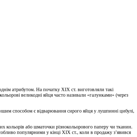
однім атрибутом. На початку ХІХ ст. виготовляли такі
окольорові великодні яйця часто називали «галунками» (через
Іншим способом є відварювання сирого яйця у лушпинні цибулі,
их кольорів або шматочки різнокольорового паперу чи тканин.
собливо популярними у кінці ХІХ ст., коли в продажу з’явився