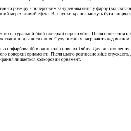
ного розміру з почерговим зануренням яйця у фарбу (від світлої 
ічний мерехтливий ефект. Візерунки крапок можуть бути впоряд
м по натуральній білій поверхні сирого яйця. Після нанесення о
ок тканини для висихання. Суху писанку нагрівають над вогнем,
ньо пофарбованій в один колір поверхні яйця. Для виготовлення
ого поверхні орнаменти. Після цього розписане яйце опускають до
 стирання лишається кольоровий орнамент.