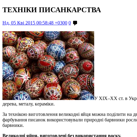
ТЕХНІКИ ПИСАНКАРСТВА
Нд, 05 Кві 2015 00:58:48 +0300
0
У ХІХ–ХХ ст. в Укра
дерева, металу, кераміки.
За технікою виготовлення великодні яйця можна поділити на дві
фарбування писанок використовували природні барвники росли
барвники.
Великодні яйця, виготовлені без використання воску.