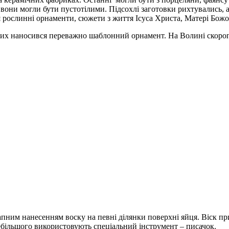
 вони могли бути пустотілими. Підсохлі заготовки рихтувались, 
 рослинні орнаменти, сюжети з життя Ісуса Христа, Матері Божо
 них наносився переважно шаблонний орнамент. На Волині скороп
пним нанесенням воску на певні ділянки поверхні яйця. Віск пр
ебільшого використовують спеціальний інструмент – писачок.