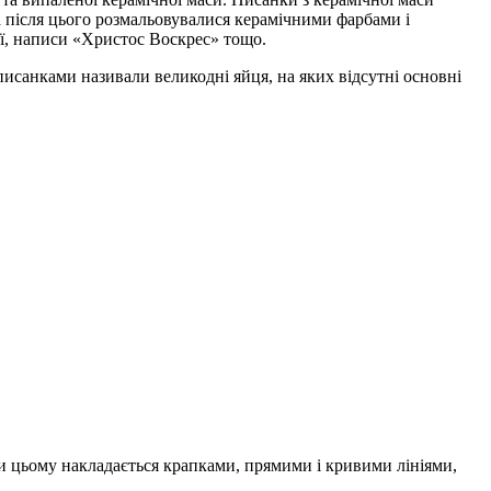
а після цього розмальовувалися керамічними фарбами і
ї, написи «Христос Воскрес» тощо.
исанками називали великодні яйця, на яких відсутні основні
и цьому накладається крапками, прямими і кривими лініями,