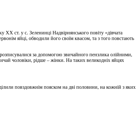
у ХХ ст. у с. Зеленинці Надвірнянського повіту «дівчата
ервонім яйці, обводили його своїм квасом, та з того повстають
ни розписувалися за допомогою звичайного пензлика олійними,
ичай чоловіки, рідше – жінки. На таких великодніх яйцях
ділили повздовжнім пояском на дві половини, на кожній з яких