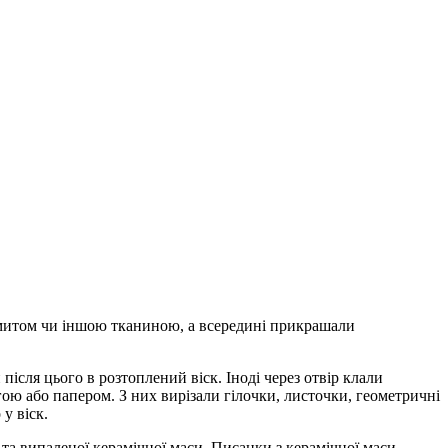
амитом чи іншою тканиною, а всередині прикрашали
після цього в розтоплений віск. Іноді через отвір клали
ю або папером. З них вирізали гілочки, листочки, геометричні
у віск.
та випаленої керамічної маси. Писанки з керамічної маси