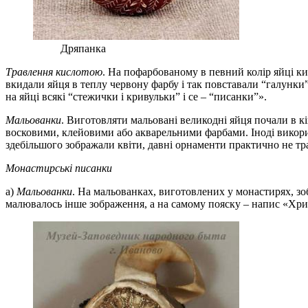
Дряпанка
Травлення кислотою
. На пофарбованому в певний колір яйці ки
вкидали яйця в теплу червону фарбу і так повставали “галунки”
на яйці всякі “стежички і кривульки” і се – “писанки”».
Мальованки
. Виготовляти мальовані великодні яйця почали в к
восковими, клейовими або акварельними фарбами. Іноді викори
здебільшого зображали квіти, давні орнаменти практично не тр
Монастирські писанки
а)
Мальованки
. На мальованках, виготовлених у монастирях, зо
малювалось інше зображення, а на самому пояску – напис «Хри