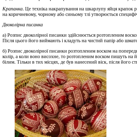
Крапанка
. Це техніка накрапування на шкарлупу яйця крапок різ
на коричневому, чорному або синьому тлі утворюється специф
Двоколірна писанка
а) Розпис двоколірної писанки здійснюється розтопленим воско
Після цього його виймають і кладуть на чистий папір або шмат
б) Розпис двоколірної писанки розтопленим воском на поперед
колір, а коли воно висохне, то розтопленим воском пишуть на й
білим. Тільки в тих місцях, де був нанесений віск, після його