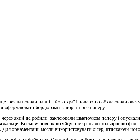
яйце розпилювали навпіл, його краї і поверхню обклеювали окс
ли оформлювати бордюрами із порізаного паперу.
р, через який це робили, заклеювали шматочком паперу і опускали 
язкальце. Воскову поверхню яйця прикрашали кольоровою фольго
 Для орнаментації могли використовувати бісер, втискаючи його 
 керамічних фабриках. Останні могли бути з порцеляни, фаянсу 