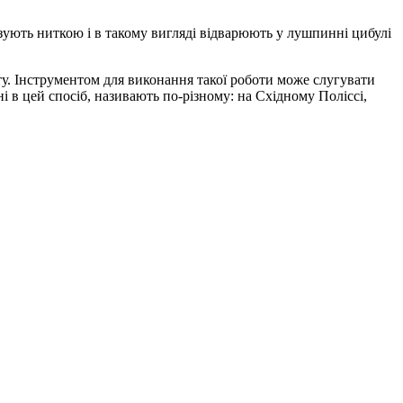
зують ниткою і в такому вигляді відварюють у лушпинні цибулі
ту. Інструментом для виконання такої роботи може слугувати
 в цей спосіб, називають по-різному: на Східному Поліссі,