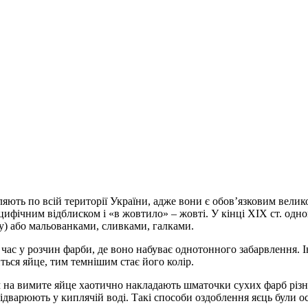
ють по всій території України, адже вони є обов’язковим велик
пецифічним відблиском і «в жовтило» – жовті. У кінці ХІХ ст. одн
у) або мальованками, сливками, галками.
час у розчин фарби, де воно набуває однотонного забарвлення. 
ься яйце, тим темнішим стає його колір.
м на вимите яйце хаотично накладають шматочки сухих фарб різн
відварюють у киплячій воді. Такі способи оздоблення яєць були о