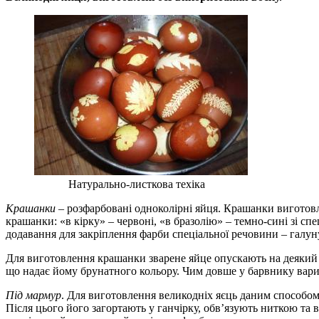
Натурально-листкова техіка
Крашанки
– розфарбовані одноколірні яйця. Крашанки виготовля
крашанки: «в кірку» – червоні, «в бразолію» – темно-сині зі с
додавання для закріплення фарби спеціальної речовини – галун
Для виготовлення крашанки зварене яйце опускають на деякий 
що надає йому брунатного кольору. Чим довше у барвнику варит
Під мармур
. Для виготовлення великодніх яєць даним способо
Після цього його загортають у ганчірку, обв’язують ниткою та 