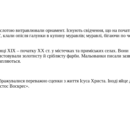
слотою витравлювали орнамент. Існують свідчення, що на початк
, клали опісля галунки в купину муравлів; муравлі, бігаючи по ч
інці ХІХ – початку ХХ ст. у містечках та приміських селах. Во
стовували золотисту й сріблясту фарби. Мальованки писали зазв
апляються.
бражувалися переважно сценки з життя Ісуса Христа. Іноді яйце 
стос Воскрес».