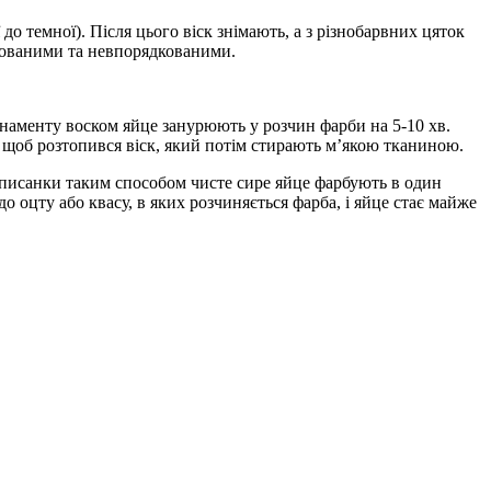
до темної). Після цього віск знімають, а з різнобарвних цяток
кованими та невпорядкованими.
рнаменту воском яйце занурюють у розчин фарби на 5-10 хв.
 щоб розтопився віск, який потім стирають м’якою тканиною.
 писанки таким способом чисте сире яйце фарбують в один
 оцту або квасу, в яких розчиняється фарба, і яйце стає майже