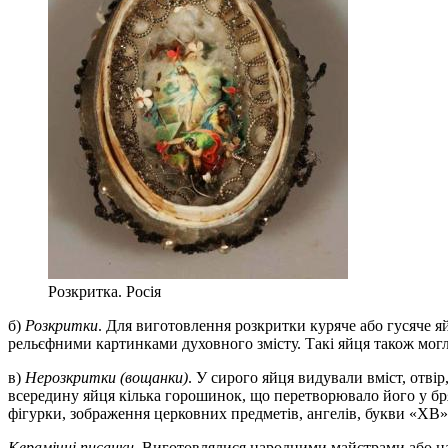
Розкритка. Росія
б)
Розкритки
. Для виготовлення розкритки куряче або гусяче 
рельєфними картинками духовного змісту. Такі яйця також мог
в)
Нерозкритки (вощанки)
. У сирого яйця видували вміст, отві
всередину яйця кілька горошинок, що перетворювало його у бр
фігурки, зображення церковних предметів, ангелів, букви «ХВ».
Керамічні писанки
. Виготовлялися народними майстрами або на