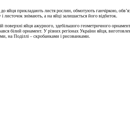
о до яйця прикладають листя рослин, обмотують ганчіркою, обв’я
 і листочок знімають, а на яйці залишається його відбиток.
ній поверхні яйця ажурного, здебільшого геометричного орнамен
вся білий орнамент. У різних регіонах України яйця, виготовлені
ми, на Поділлі – скробанками і рисованками.