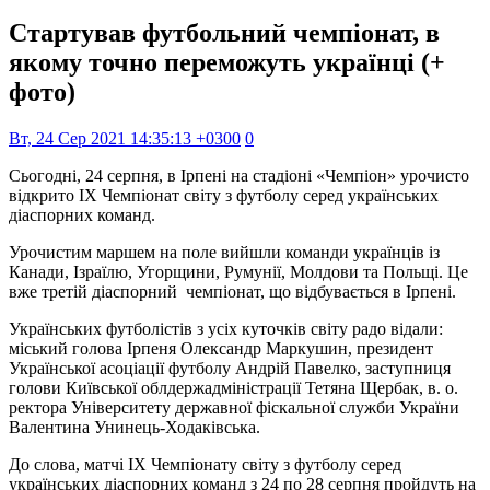
Стартував футбольний чемпіонат, в
якому точно переможуть українці (+
фото)
Вт, 24 Сер 2021 14:35:13 +0300
0
Сьогодні, 24 серпня, в Ірпені на стадіоні «Чемпіон» урочисто
відкрито IX Чемпіонат світу з футболу серед українських
діаспорних команд.
Урочистим маршем на поле вийшли команди українців із
Канади, Ізраїлю, Угорщини, Румунії, Молдови та Польщі. Це
вже третій діаспорний чемпіонат, що відбувається в Ірпені.
Українських футболістів з усіх куточків світу радо відали:
міський голова Ірпеня Олександр Маркушин, президент
Української асоціації футболу Андрій Павелко, заступниця
голови Київської облдержадміністрації Тетяна Щербак, в. о.
ректора Університету державної фіскальної служби України
Валентина Унинець-Ходаківська.
До слова, матчі IX Чемпіонату світу з футболу серед
українських діаспорних команд з 24 по 28 серпня пройдуть на