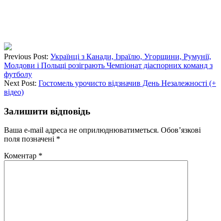
Previous Post:
Українці з Канади, Ізраїлю, Угорщини, Румунії,
Молдови і Польщі розіграють Чемпіонат діаспорних команд з
футболу
Next Post:
Гостомель урочисто відзначив День Незалежності (+
відео)
Залишити відповідь
Ваша e-mail адреса не оприлюднюватиметься.
Обов’язкові
поля позначені
*
Коментар
*