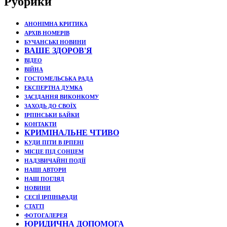
Рубрики
АНОНІМНА КРИТИКА
АРХІВ НОМЕРІВ
БУЧАНСЬКІ НОВИНИ
ВАШЕ ЗДОРОВ'Я
ВІДЕО
ВІЙНА
ГОСТОМЕЛЬСЬКА РАДА
ЕКСПЕРТНА ДУМКА
ЗАСІДАННЯ ВИКОНКОМУ
ЗАХОДЬ ДО СВОЇХ
ІРПІНСЬКИ БАЙКИ
КОНТАКТИ
КРИМІНАЛЬНЕ ЧТИВО
КУДИ ПІТИ В ІРПЕНІ
МІСЦЕ ПІД СОНЦЕМ
НАДЗВИЧАЙНІ ПОДЇЇ
НАШІ АВТОРИ
НАШ ПОГЛЯД
НОВИНИ
СЕСІЇ ІРПІНЬРАДИ
СТАТТІ
ФОТОГАЛЕРЕЯ
ЮРИДИЧНА ДОПОМОГА