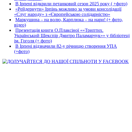
В Ірпені відкрили петанковий сезон 2025 року ( +фото)
«Рейдернути» Ірпінь можливо за умови консолідації
«Слуг народу» з «Європейською солідарністю»
Маркушина – на волю, Карплюка – на нари! (+ фото,
відео)
Презентація книги О.Плаксіної ««Триптих.
Український Шекспір Дмитро Паламарчук»» у бібліотеці
ім. Гоголя (+ фото)
В Ірпені відзначили 82-у річницю створення УПА
(+фото)