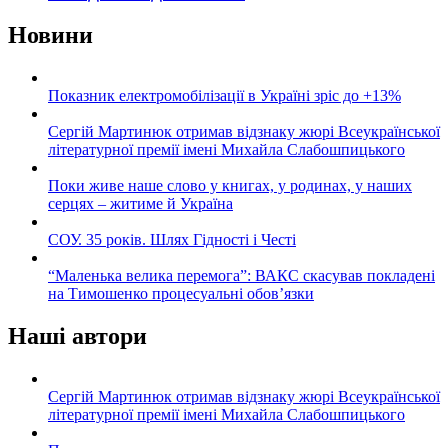
Новини
Показник електромобілізації в Україні зріс до +13%
Сергій Мартинюк отримав відзнаку жюрі Всеукраїнської
літературної премії імені Михайла Слабошпицького
Поки живе наше слово у книгах, у родинах, у наших
серцях – житиме й Україна
СОУ. 35 років. Шлях Гідності і Честі
“Маленька велика перемога”: ВАКС скасував покладені
на Тимошенко процесуальні обов’язки
Наші автори
Сергій Мартинюк отримав відзнаку жюрі Всеукраїнської
літературної премії імені Михайла Слабошпицького