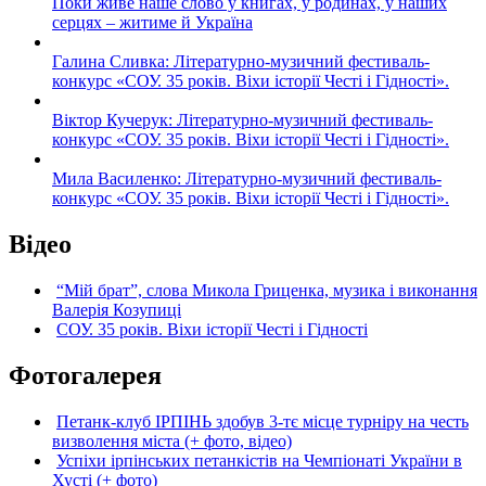
Поки живе наше слово у книгах, у родинах, у наших
серцях – житиме й Україна
Галина Сливка: Літературно-музичний фестиваль-
конкурс «СОУ. 35 років. Віхи історії Честі і Гідності».
Віктор Кучерук: Літературно-музичний фестиваль-
конкурс «СОУ. 35 років. Віхи історії Честі і Гідності».
Мила Василенко: Літературно-музичний фестиваль-
конкурс «СОУ. 35 років. Віхи історії Честі і Гідності».
Відео
“Мій брат”, слова Микола Гриценка, музика і виконання
Валерія Козупиці
СОУ. 35 років. Віхи історії Честі і Гідності
Фотогалерея
Петанк-клуб ІРПІНЬ здобув 3-тє місце турніру на честь
визволення міста (+ фото, відео)
Успіхи ірпінських петанкістів на Чемпіонаті України в
Хусті (+ фото)