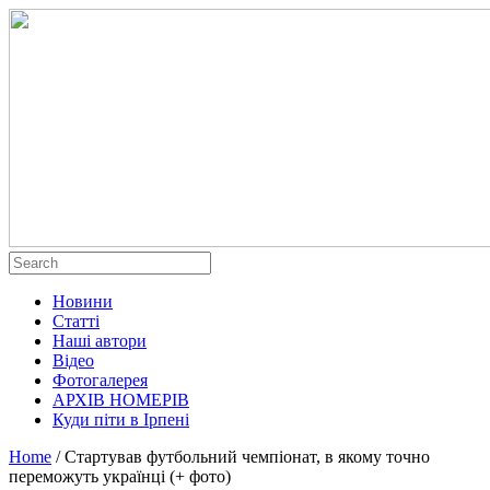
Новини
Статті
Наші автори
Відео
Фотогалерея
АРХІВ НОМЕРІВ
Куди піти в Ірпені
Home
/
Стартував футбольний чемпіонат, в якому точно
переможуть українці (+ фото)