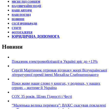
МІСЦЕ ПІД СОНЦЕМ
НАДЗВИЧАЙНІ ПОДЇЇ
НАШІ АВТОРИ
НАШ ПОГЛЯД
НОВИНИ
СЕСІЇ ІРПІНЬРАДИ
СТАТТІ
ФОТОГАЛЕРЕЯ
ЮРИДИЧНА ДОПОМОГА
Новини
Показник електромобілізації в Україні зріс до +13%
Сергій Мартинюк отримав відзнаку жюрі Всеукраїнської
літературної премії імені Михайла Слабошпицького
Поки живе наше слово у книгах, у родинах, у наших
серцях – житиме й Україна
СОУ. 35 років. Шлях Гідності і Честі
“Маленька велика перемога”: ВАКС скасував покладені