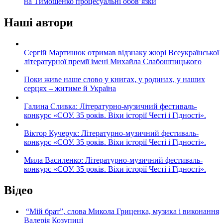
на Тимошенко процесуальні обов’язки
Наші автори
Сергій Мартинюк отримав відзнаку жюрі Всеукраїнської
літературної премії імені Михайла Слабошпицького
Поки живе наше слово у книгах, у родинах, у наших
серцях – житиме й Україна
Галина Сливка: Літературно-музичний фестиваль-
конкурс «СОУ. 35 років. Віхи історії Честі і Гідності».
Віктор Кучерук: Літературно-музичний фестиваль-
конкурс «СОУ. 35 років. Віхи історії Честі і Гідності».
Мила Василенко: Літературно-музичний фестиваль-
конкурс «СОУ. 35 років. Віхи історії Честі і Гідності».
Відео
“Мій брат”, слова Микола Гриценка, музика і виконання
Валерія Козупиці