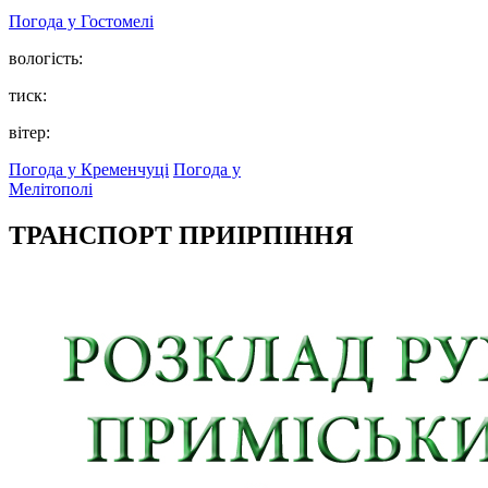
Погода у
Гостомелі
вологість:
тиск:
вітер:
Погода у Кременчуці
Погода у
Мелітополі
ТРАНСПОРТ ПРИІРПІННЯ