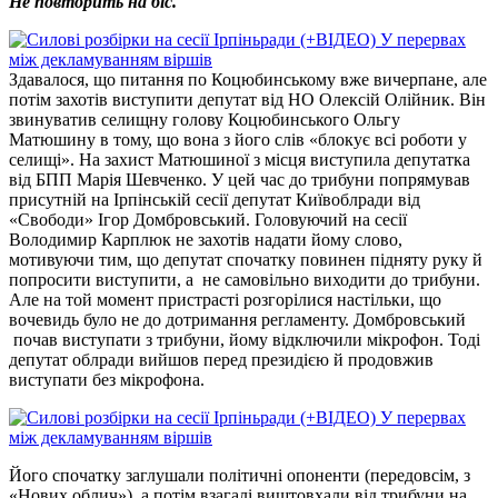
Не повторить на біс.
Здавалося, що питання по Коцюбинському вже вичерпане, але
потім захотів виступити депутат від НО Олексій Олійник. Він
звинуватив селищну голову Коцюбинського Ольгу
Матюшину в тому, що вона з його слів «блокує всі роботи у
селищі». На захист Матюшиної з місця виступила депутатка
від БПП Марія Шевченко. У цей час до трибуни попрямував
присутній на Ірпінській сесії депутат Київоблради від
«Свободи» Ігор Домбровський. Головуючий на сесії
Володимир Карплюк не захотів надати йому слово,
мотивуючи тим, що депутат спочатку повинен підняту руку й
попросити виступити, а не самовільно виходити до трибуни.
Але на той момент пристрасті розгорілися настільки, що
вочевидь було не до дотримання регламенту. Домбровський
почав виступати з трибуни, йому відключили мікрофон. Тоді
депутат облради вийшов перед президією й продовжив
виступати без мікрофона.
Його спочатку заглушали політичні опоненти (передовсім, з
«Нових облич»), а потім взагалі виштовхали від трибуни на