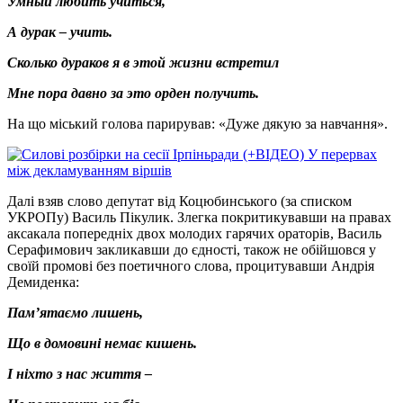
Умный любить учиться,
А дурак – учить.
Сколько дураков я в этой жизни встретил
Мне пора давно за это орден получить.
На що міський голова парирував: «Дуже дякую за навчання».
Далі взяв слово депутат від Коцюбинського (за списком
УКРОПу) Василь Пікулик. Злегка покритикувавши на правах
аксакала попередніх двох молодих гарячих ораторів, Василь
Серафимович закликавши до єдності, також не обійшовся у
своїй промові без поетичного слова, процитувавши Андрія
Демиденка:
Пам’ятаємо лишень,
Що в домовині немає кишень.
І ніхто з нас життя –