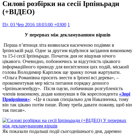
Силові розбірки на сесії Ірпіньради
(+ВІДЕО)
Пт, 03 Чер 2016 18:03:00 +0300
1
У перервах між декламуванням віршів
Перша п’ятниця літа виявилася насиченою подіями в
Ірпінській раді. Одне за другим відбулися засідання виконкому
та 15-ї сесії Ірпіньради. Початок дня не віщував нічого
цікавого. Очевидно, побоюючись за відсутність цікавого
інформаційного приводу для висвітлення цих подій, міський
голова Володимир Карплюк ще зранку почав жартувати.
«Ольга Романівна просить знести в Ірпені всі дерева», –
прокоментував мер міста питання порядку денного
«Ірпіньзеленбуду». Після паузи, побачивши розгубленість
членів виконкому, додав кивнувши в бік кореспондента
«Зорі
Приірпіння»
: «Це я сказав спеціально для Наказненка, тому
він так цікаво потім пише. Йому треба давати поживу, щоб він
так писав».
Як показали подальші події сьогоднішнього дня, даремно