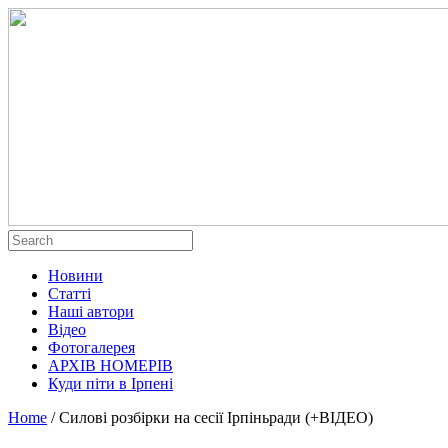
Новини
Статті
Наші автори
Відео
Фотогалерея
АРХІВ НОМЕРІВ
Куди піти в Ірпені
Home
/
Силові розбірки на сесії Ірпіньради (+ВІДЕО)