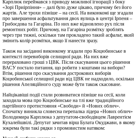
Карплюк переймався з приводу можливої ігнорації з боку
«Зорі Приірпіння» – далі було дуже цікаво, причому без його
жартів. Але трохи пізніше – на сесії. На виконкомі ще згадали
про завершення асфальтування двох вулиць в центрі Ірпеня –
Грибоєдова та Гагаріна. По них вже відновлено рух після
ремонтних робіт. Причому, на Гагаріна розмітку зроблять
через три тижні, оскільки там прокладено такий асфальт, який
змінить колір розмітки, якщо її нанести зразу.
Також на засіданні виконкому згадали про Коцюбинське в
контексті перевиборів селищної ради. На них вже
перераховано гроші з ЦВК. Після скасування цього рішення
ВАСУ постало питання, що робити з коштами на вибори?
Втім, рішення про скасування дострокових виборів
Коцюбинської селищної ради від ЦВК не надходило, оскільки
рішення Апеляційного суду може бути також скасоване.
Найцікавіші події стали розвиватися пізніше на сесії, коли
заходила мова про Коцюбинське на тлі вже традиційного
партійного протистояння «Свободи» й «Нових облич».
Спочатку виникла словесна перепалка лідера «Нових облич»
Володимира Карплюка з депутатом-свободівцем Лаврентієм
Кухалейшвілі. Депутат зачитав вірш Булата Окуджави, в якому
зокрема були такі рядки з промовистим натяком: