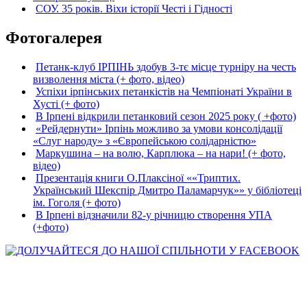
СОУ. 35 років. Віхи історії Честі і Гідності
Фотогалерея
Петанк-клуб ІРПІНЬ здобув 3-тє місце турніру на честь
визволення міста (+ фото, відео)
Успіхи ірпінських петанкістів на Чемпіонаті України в
Хусті (+ фото)
В Ірпені відкрили петанковий сезон 2025 року ( +фото)
«Рейдернути» Ірпінь можливо за умови консолідації
«Слуг народу» з «Європейською солідарністю»
Маркушина – на волю, Карплюка – на нари! (+ фото,
відео)
Презентація книги О.Плаксіної ««Триптих.
Український Шекспір Дмитро Паламарчук»» у бібліотеці
ім. Гоголя (+ фото)
В Ірпені відзначили 82-у річницю створення УПА
(+фото)