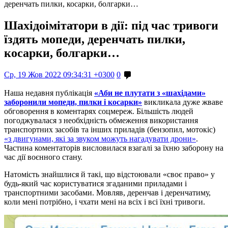
деренчать пилки, косарки, болгарки…
Шахідоімітатори в дії: під час тривоги
їздять мопеди, деренчать пилки,
косарки, болгарки…
Ср, 19 Жов 2022 09:34:31 +0300
0
Наша недавня публікація
«Аби не плутати з «шахідами»
заборонили мопеди, пилки і косарки»
викликала дуже жваве
обговорення в коментарях соцмереж. Більшість людей
погоджувалася з необхідність обмеження використання
транспортних засобів та інших приладів (бензопил, мотокіс)
«з двигунами, які за звуком можуть нагадувати дрони»
.
Частина коментаторів висловилася взагалі за їхню заборону на
час дії воєнного стану.
Натомість знайшлися й такі, що відстоювали «своє право» у
будь-який час користуватися згаданими приладами і
транспортними засобами. Мовляв, деренчав і деренчатиму,
коли мені потрібно, і чхати мені на всіх і всі їхні тривоги.