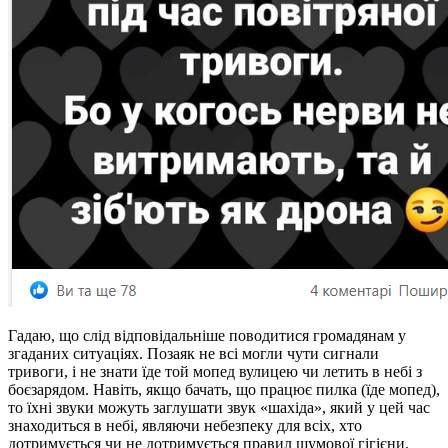
Гадаю, що слід відповідальніше поводитися громадянам у
згаданих ситуаціях. Позаяк не всі могли чути сигнали
тривоги, і не знати їде той мопед вулицею чи летить в небі з
боєзарядом. Навіть, якщо бачать, що працює пилка (їде мопед),
то їхні звуки можуть заглушати звук «шахіда», який у цей час
знаходиться в небі, являючи небезпеку для всіх, хто
дотримується чи не дотримується правил шумової гігієни.