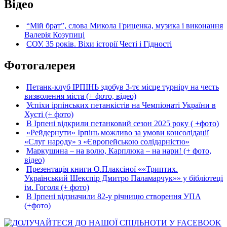
Відео
“Мій брат”, слова Микола Гриценка, музика і виконання
Валерія Козупиці
СОУ. 35 років. Віхи історії Честі і Гідності
Фотогалерея
Петанк-клуб ІРПІНЬ здобув 3-тє місце турніру на честь
визволення міста (+ фото, відео)
Успіхи ірпінських петанкістів на Чемпіонаті України в
Хусті (+ фото)
В Ірпені відкрили петанковий сезон 2025 року ( +фото)
«Рейдернути» Ірпінь можливо за умови консолідації
«Слуг народу» з «Європейською солідарністю»
Маркушина – на волю, Карплюка – на нари! (+ фото,
відео)
Презентація книги О.Плаксіної ««Триптих.
Український Шекспір Дмитро Паламарчук»» у бібліотеці
ім. Гоголя (+ фото)
В Ірпені відзначили 82-у річницю створення УПА
(+фото)