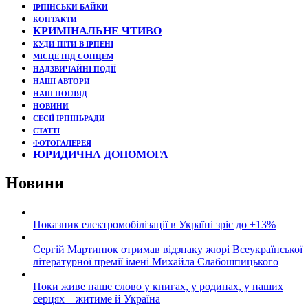
ІРПІНСЬКИ БАЙКИ
КОНТАКТИ
КРИМІНАЛЬНЕ ЧТИВО
КУДИ ПІТИ В ІРПЕНІ
МІСЦЕ ПІД СОНЦЕМ
НАДЗВИЧАЙНІ ПОДЇЇ
НАШІ АВТОРИ
НАШ ПОГЛЯД
НОВИНИ
СЕСІЇ ІРПІНЬРАДИ
СТАТТІ
ФОТОГАЛЕРЕЯ
ЮРИДИЧНА ДОПОМОГА
Новини
Показник електромобілізації в Україні зріс до +13%
Сергій Мартинюк отримав відзнаку жюрі Всеукраїнської
літературної премії імені Михайла Слабошпицького
Поки живе наше слово у книгах, у родинах, у наших
серцях – житиме й Україна