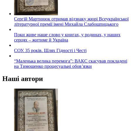
Сергій Мартинюк отримав відзнаку жюрі Всеукраїнської
літературної премії імені Михайла Слабошпицького
Поки живе наше слово у книгах, у родинах, у наших
серцях – житиме й Україна
СОУ. 35 років. Шлях Гідності і Честі
“Маленька велика перемога”: ВАКС скасував покладені
на Тимошенко процесуальні обов’язки
Наші автори