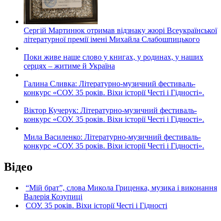
Сергій Мартинюк отримав відзнаку жюрі Всеукраїнської
літературної премії імені Михайла Слабошпицького
Поки живе наше слово у книгах, у родинах, у наших
серцях – житиме й Україна
Галина Сливка: Літературно-музичний фестиваль-
конкурс «СОУ. 35 років. Віхи історії Честі і Гідності».
Віктор Кучерук: Літературно-музичний фестиваль-
конкурс «СОУ. 35 років. Віхи історії Честі і Гідності».
Мила Василенко: Літературно-музичний фестиваль-
конкурс «СОУ. 35 років. Віхи історії Честі і Гідності».
Відео
“Мій брат”, слова Микола Гриценка, музика і виконання
Валерія Козупиці
СОУ. 35 років. Віхи історії Честі і Гідності