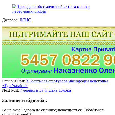
Джерело:
ДСНС
Previous Post:
З Гостомеля стартувала міжнародна велогонка
«Тур України»
Next Post:
7 червня в Бучі: День донора
Залишити відповідь
Ваша e-mail адреса не оприлюднюватиметься.
Обов’язкові
поля позначені
*