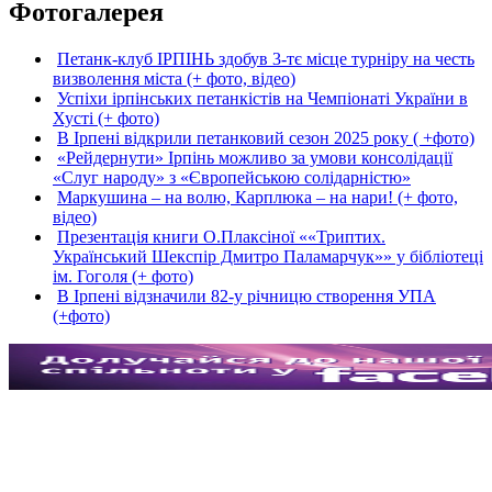
Фотогалерея
Петанк-клуб ІРПІНЬ здобув 3-тє місце турніру на честь
визволення міста (+ фото, відео)
Успіхи ірпінських петанкістів на Чемпіонаті України в
Хусті (+ фото)
В Ірпені відкрили петанковий сезон 2025 року ( +фото)
«Рейдернути» Ірпінь можливо за умови консолідації
«Слуг народу» з «Європейською солідарністю»
Маркушина – на волю, Карплюка – на нари! (+ фото,
відео)
Презентація книги О.Плаксіної ««Триптих.
Український Шекспір Дмитро Паламарчук»» у бібліотеці
ім. Гоголя (+ фото)
В Ірпені відзначили 82-у річницю створення УПА
(+фото)