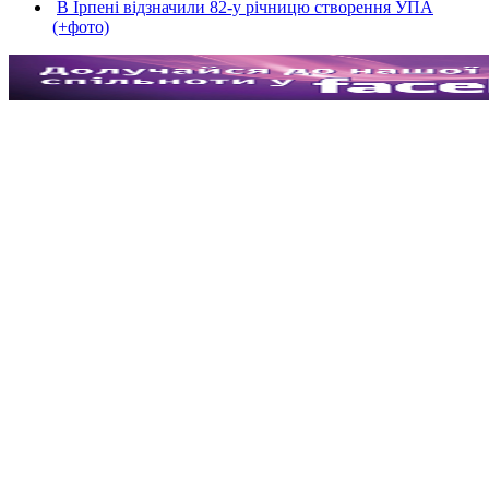
В Ірпені відзначили 82-у річницю створення УПА
(+фото)