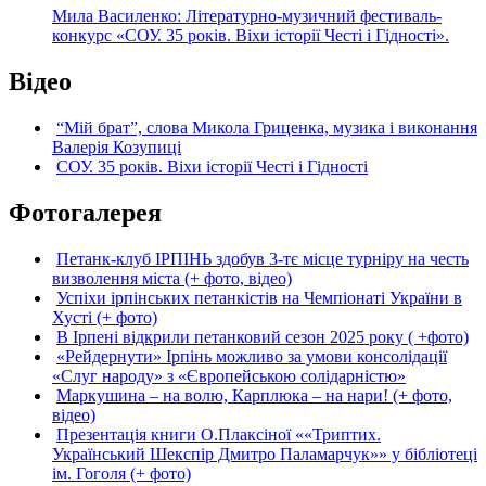
Мила Василенко: Літературно-музичний фестиваль-
конкурс «СОУ. 35 років. Віхи історії Честі і Гідності».
Відео
“Мій брат”, слова Микола Гриценка, музика і виконання
Валерія Козупиці
СОУ. 35 років. Віхи історії Честі і Гідності
Фотогалерея
Петанк-клуб ІРПІНЬ здобув 3-тє місце турніру на честь
визволення міста (+ фото, відео)
Успіхи ірпінських петанкістів на Чемпіонаті України в
Хусті (+ фото)
В Ірпені відкрили петанковий сезон 2025 року ( +фото)
«Рейдернути» Ірпінь можливо за умови консолідації
«Слуг народу» з «Європейською солідарністю»
Маркушина – на волю, Карплюка – на нари! (+ фото,
відео)
Презентація книги О.Плаксіної ««Триптих.
Український Шекспір Дмитро Паламарчук»» у бібліотеці
ім. Гоголя (+ фото)