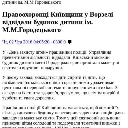
дитини ім. М.М.Городецького
Правоохоронці Київщини у Ворзелі
відвідали будинок дитини ім.
М.М.Городецького
Чт, 02 Чер 2016 04:05:20 +0300
0
У «День захисту дітей» працівники поліції Управління
превентивної діяльності відвідали Київський міський
будинок дитини імені Городецького, де привітали малечу зі
святом та вручили подарунки.
У цьому закладі знаходяться діти сироти та діти, що
позбавлені батьківської опіки з органічними ураженнями
центральної нервової системи та порушеннями психіки. З
огляду на їх стан та здоров’я, зрозуміло, що всім їм потрібні
турбота та увага дорослих.
Працівники поліції Київщини намагаються, щоб кожний їх
візит до дитячого будинку перетворився для вихованців цього
закладу на маленьке свято. Тому у цей святковий день вони
привезли дітям солодощі та подарували тематичні книжки з