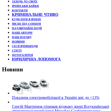
ЗАХОДЬ ДО СВОЇХ
ІРПІНСЬКИ БАЙКИ
КОНТАКТИ
КРИМІНАЛЬНЕ ЧТИВО
КУДИ ПІТИ В ІРПЕНІ
МІСЦЕ ПІД СОНЦЕМ
НАДЗВИЧАЙНІ ПОДЇЇ
НАШІ АВТОРИ
НАШ ПОГЛЯД
НОВИНИ
СЕСІЇ ІРПІНЬРАДИ
СТАТТІ
ФОТОГАЛЕРЕЯ
ЮРИДИЧНА ДОПОМОГА
Новини
Показник електромобілізації в Україні зріс до +13%
Сергій Мартинюк отримав відзнаку жюрі Всеукраїнської
літературної премії імені Михайла Слабошпицького