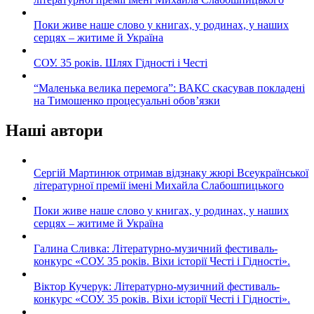
Поки живе наше слово у книгах, у родинах, у наших
серцях – житиме й Україна
СОУ. 35 років. Шлях Гідності і Честі
“Маленька велика перемога”: ВАКС скасував покладені
на Тимошенко процесуальні обов’язки
Наші автори
Сергій Мартинюк отримав відзнаку жюрі Всеукраїнської
літературної премії імені Михайла Слабошпицького
Поки живе наше слово у книгах, у родинах, у наших
серцях – житиме й Україна
Галина Сливка: Літературно-музичний фестиваль-
конкурс «СОУ. 35 років. Віхи історії Честі і Гідності».
Віктор Кучерук: Літературно-музичний фестиваль-
конкурс «СОУ. 35 років. Віхи історії Честі і Гідності».