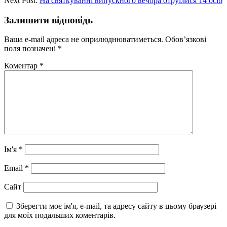
Next Post:
На святкуванні випускного вечора отруїлися 14 осіб
Залишити відповідь
Ваша e-mail адреса не оприлюднюватиметься.
Обов’язкові
поля позначені
*
Коментар
*
Ім'я
*
Email
*
Сайт
Зберегти моє ім'я, e-mail, та адресу сайту в цьому браузері
для моїх подальших коментарів.