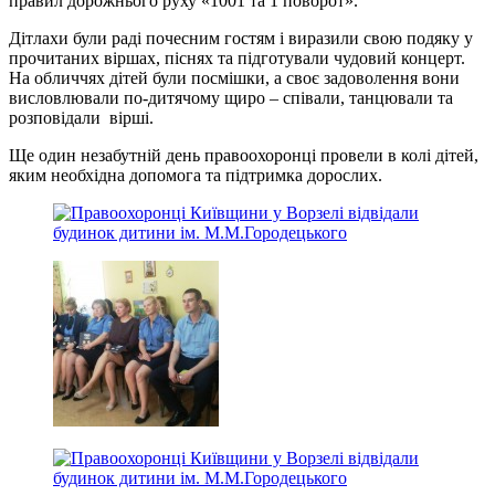
правил дорожнього руху «1001 та 1 поворот».
Дітлахи були раді почесним гостям і виразили свою подяку у
прочитаних віршах, піснях та підготували чудовий концерт.
На обличчях дітей були посмішки, а своє задоволення вони
висловлювали по-дитячому щиро – співали, танцювали та
розповідали вірші.
Ще один незабутній день правоохоронці провели в колі дітей,
яким необхідна допомога та підтримка дорослих.