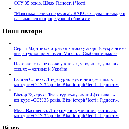
СОУ. 35 років. Шлях Гідності і Честі
“Маленька велика перемога”: ВАКС скасував покладені
на Тимошенко процесуальні обов’язки
Наші автори
Сергій Мартинюк отримав відзнаку жюрі Всеукраїнської
літературної премії імені Михайла Слабошпицького
Поки живе наше слово у книгах, у родинах, у наших
серцях – житиме й Україна
Галина Сливка: Літературно-музичний фестиваль-
конкурс «СОУ. 35 років. Віхи історії Честі і Гідності».
Віктор Кучерук: Літературно-музичний фестиваль-
конкурс «СОУ. 35 років. Віхи історії Честі і Гідності».
Мила Василенко: Літературно-музичний фестиваль-
конкурс «СОУ. 35 років. Віхи історії Честі і Гідності».
Відео