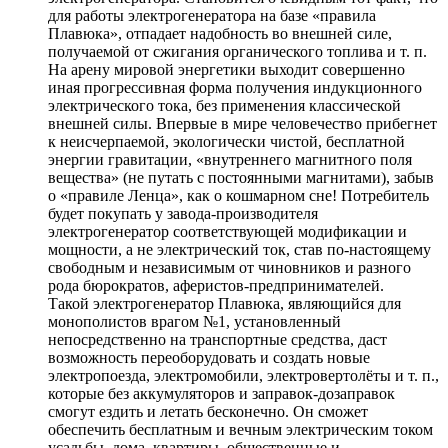
для работы электрогенератора на базе «правила
Плавюка», отпадает надобность во внешней силе,
получаемой от сжигания органического топлива и т. п.
На арену мировой энергетики выходит совершенно
иная прогрессивная форма получения индукционного
электрического тока, без применения классической
внешней силы. Впервые в мире человечество прибегнет
к неисчерпаемой, экологически чистой, бесплатной
энергии гравитации, «внутреннего магнитного поля
вещества» (не путать с постоянными магнитами), забыв
о «правиле Ленца», как о кошмарном сне! Потребитель
будет покупать у завода-производителя
электрогенератор соответствующей модификации и
мощности, а не электрический ток, став по-настоящему
свободным и независимым от чиновников и разного
рода бюрократов, аферистов-предпринимателей.
Такой электрогенератор Плавюка, являющийся для
монополистов врагом №1, установленный
непосредственно на транспортные средства, даст
возможность переоборудовать и создать новые
электропоезда, электромобили, электровертолёты и т. п.,
которые без аккумуляторов и заправок-дозаправок
смогут ездить и летать бесконечно. Он сможет
обеспечить бесплатным и вечным электрическим током
усадьбы, дома, квартиры, общественные и