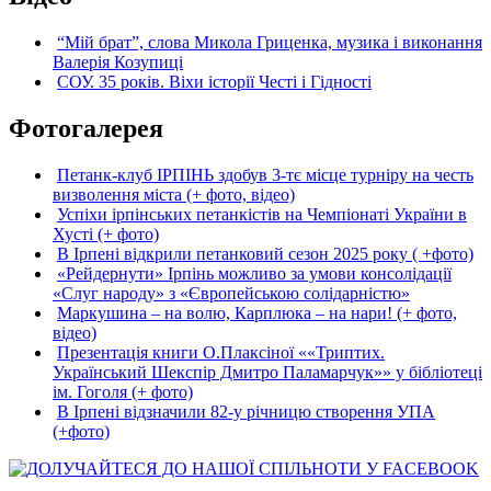
“Мій брат”, слова Микола Гриценка, музика і виконання
Валерія Козупиці
СОУ. 35 років. Віхи історії Честі і Гідності
Фотогалерея
Петанк-клуб ІРПІНЬ здобув 3-тє місце турніру на честь
визволення міста (+ фото, відео)
Успіхи ірпінських петанкістів на Чемпіонаті України в
Хусті (+ фото)
В Ірпені відкрили петанковий сезон 2025 року ( +фото)
«Рейдернути» Ірпінь можливо за умови консолідації
«Слуг народу» з «Європейською солідарністю»
Маркушина – на волю, Карплюка – на нари! (+ фото,
відео)
Презентація книги О.Плаксіної ««Триптих.
Український Шекспір Дмитро Паламарчук»» у бібліотеці
ім. Гоголя (+ фото)
В Ірпені відзначили 82-у річницю створення УПА
(+фото)