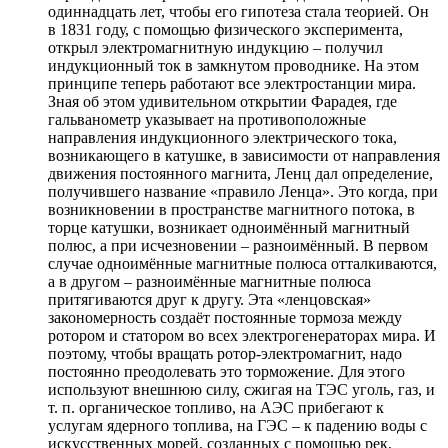
одиннадцать лет, чтобы его гипотеза стала теорией. Он
в 1831 году, с помощью физического эксперимента,
открыл электромагнитную индукцию – получил
индукционный ток в замкнутом проводнике. На этом
принципе теперь работают все электростанции мира.
Зная об этом удивительном открытии Фарадея, где
гальванометр указывает на противоположные
направления индукционного электрического тока,
возникающего в катушке, в зависимости от направления
движения постоянного магнита, Ленц дал определение,
получившего название «правило Ленца». Это когда, при
возникновении в пространстве магнитного потока, в
торце катушки, возникает одноимённый магнитный
полюс, а при исчезновении – разноимённый. В первом
случае одноимённые магнитные полюса отталкиваются,
а в другом – разноимённые магнитные полюса
притягиваются друг к другу. Эта «ленцовская»
закономерность создаёт постоянные тормоза между
ротором и статором во всех электрогенераторах мира. И
поэтому, чтобы вращать ротор-электромагнит, надо
постоянно преодолевать это торможение. Для этого
используют внешнюю силу, сжигая на ТЭС уголь, газ, и
т. п. органическое топливо, на АЭС прибегают к
услугам ядерного топлива, на ГЭС – к падению воды с
искусственных морей, созданных с помощью рек,