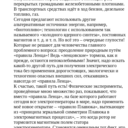
перекрытых громадными железобетонными плотинами.
В транспортных средствах идёт в ход бензин, дизельное
топливо, газ.
Сегодня предлагают использовать другие
альтернативные источники энергии, например,
«биотопливо»; технологии с использованием так
называемого «холодного ядерного синтеза», постоянных
магнитов и т. д. и т. п. Но всё это – очередные глупости!
Которые не решают для человечества главного
проблемного вопроса: преодоление природным путём
«правила Ленца»! Ведь «ленцовские» тормоза, как и
прежде, остаются непоколебимыми! Значит, надо искать
какой-то другой путь для получения электрического
тока без применения дорогостоящих, экологически и
техногенно опасных внешних сил, отказавшись
навсегда от «правила Ленца».
К счастью, такой путь есть! Физические эксперименты,
проведённые мною множество раз, показывают, что
вместо «правила Ленца», на базе которого работают
сегодня все электрогенераторы в мире, надо применить
моё новое открытие – «правило Плавюка», вытекающее
из «принципа зеркальной симметрии Плавюка в
электромагнитных процессах», – это когда ротор не
тормозится магнитным полем статора
электрогенератора. Становится очевидным тот факт, что