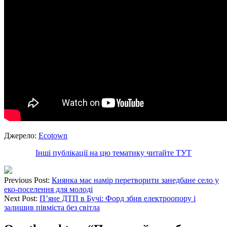
Джерело:
Ecotown
Інші публікації на цю тематику читайте ТУТ
Previous Post:
Киянка має намір перетворити занедбане село у
еко-поселення для молоді
Next Post:
П’яне ДТП в Бучі: Форд збив електроопору і
залишив півміста без світла