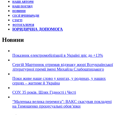
НАШІ АВТОРИ
НАШ ПОГЛЯД
НОВИНИ
СЕСІЇ ІРПІНЬРАДИ
СТАТТІ
ФОТОГАЛЕРЕЯ
ЮРИДИЧНА ДОПОМОГА
Новини
Показник електромобілізації в Україні зріс до +13%
Сергій Мартинюк отримав відзнаку жюрі Всеукраїнської
літературної премії імені Михайла Слабошпицького
Поки живе наше слово у книгах, у родинах, у наших
серцях – житиме й Україна
СОУ. 35 років. Шлях Гідності і Честі
“Маленька велика перемога”: ВАКС скасував покладені
на Тимошенко процесуальні обов’язки