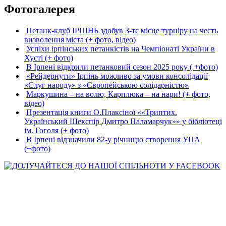
Фотогалерея
Петанк-клуб ІРПІНЬ здобув 3-тє місце турніру на честь
визволення міста (+ фото, відео)
Успіхи ірпінських петанкістів на Чемпіонаті України в
Хусті (+ фото)
В Ірпені відкрили петанковий сезон 2025 року ( +фото)
«Рейдернути» Ірпінь можливо за умови консолідації
«Слуг народу» з «Європейською солідарністю»
Маркушина – на волю, Карплюка – на нари! (+ фото,
відео)
Презентація книги О.Плаксіної ««Триптих.
Український Шекспір Дмитро Паламарчук»» у бібліотеці
ім. Гоголя (+ фото)
В Ірпені відзначили 82-у річницю створення УПА
(+фото)