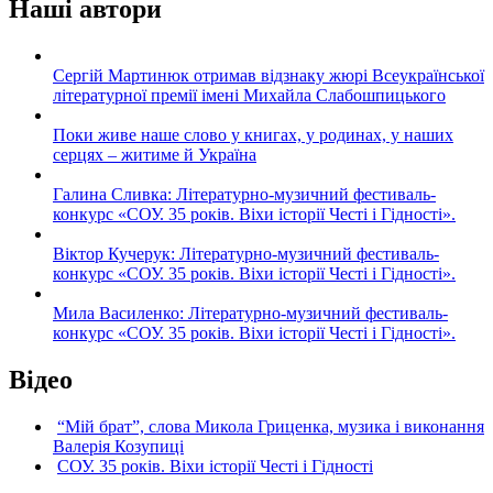
Наші автори
Сергій Мартинюк отримав відзнаку жюрі Всеукраїнської
літературної премії імені Михайла Слабошпицького
Поки живе наше слово у книгах, у родинах, у наших
серцях – житиме й Україна
Галина Сливка: Літературно-музичний фестиваль-
конкурс «СОУ. 35 років. Віхи історії Честі і Гідності».
Віктор Кучерук: Літературно-музичний фестиваль-
конкурс «СОУ. 35 років. Віхи історії Честі і Гідності».
Мила Василенко: Літературно-музичний фестиваль-
конкурс «СОУ. 35 років. Віхи історії Честі і Гідності».
Відео
“Мій брат”, слова Микола Гриценка, музика і виконання
Валерія Козупиці
СОУ. 35 років. Віхи історії Честі і Гідності