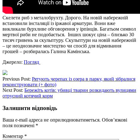
Скелети риб з металобрухту. Дорого. На новій набережній
встановили інсталяції із іржавої арматури. Вони вже
викликали бурхливе обговорення у ірпінців. Багатьом символ
мертвої риби не подобається. Інших шокує ціна – близько 30
тисяч гривень за скульптуру. Скульптури на новій набережній
– це неоднозначне мистецтво чи спосіб для відмивання
грошей – розбиралась Галина Камінська.
Джерело:
Погляд
Previous Post:
Рятують черепах із озера в парку, який зібралися
реконструювати (+ фото)
Next Post:
Бережіть котів: убивці тварин розкидають вулицями
отруєний котячий корм
Залишити відповідь
Ваша e-mail адреса не оприлюднюватиметься.
Обов’язкові
поля позначені
*
Коментар
*