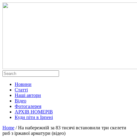
Новини
Статті
Наші автори
Відео
Фотогалерея
АРХІВ НОМЕРІВ
Куди піти в Ірпені
Home
/
На набережній за 83 тисячі встановили три скелети
риб з іржавої арматури (відео)