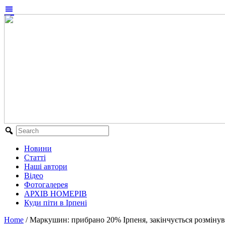
Новини
Статті
Наші автори
Відео
Фотогалерея
АРХІВ НОМЕРІВ
Куди піти в Ірпені
Home
/
Маркушин: прибрано 20% Ірпеня, закінчується розмінува