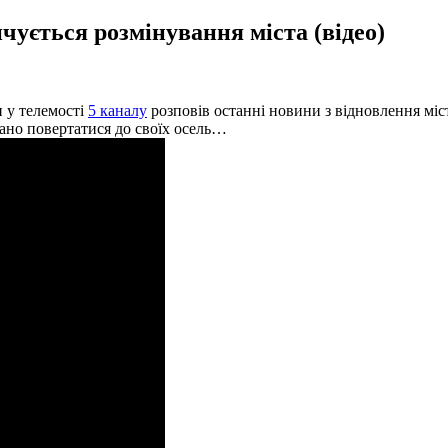
ується розмінування міста (відео)
 у телемості
5 каналу
розповів останні новини з відновлення міс
рано повертатися до своїх осель…