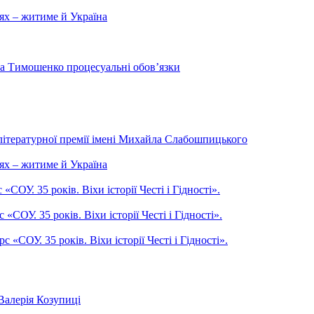
ях – житиме й Україна
на Тимошенко процесуальні обов’язки
літературної премії імені Михайла Слабошпицького
ях – житиме й Україна
ОУ. 35 років. Віхи історії Честі і Гідності».
СОУ. 35 років. Віхи історії Честі і Гідності».
СОУ. 35 років. Віхи історії Честі і Гідності».
Валерія Козупиці