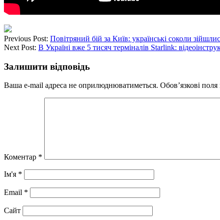
Previous Post:
Повітряний бій за Київ: українські соколи зійшлис
Next Post:
В Україні вже 5 тисяч терміналів Starlink: відеоінстру
Залишити відповідь
Ваша e-mail адреса не оприлюднюватиметься.
Обов’язкові поля
Коментар
*
Ім'я
*
Email
*
Сайт