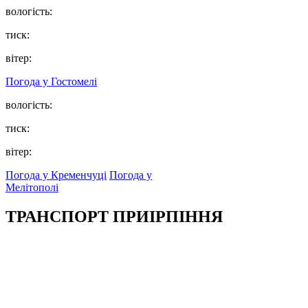
вологість:
тиск:
вітер:
Погода у
Гостомелі
вологість:
тиск:
вітер:
Погода у Кременчуці
Погода у
Мелітополі
ТРАНСПОРТ ПРИІРПІННЯ