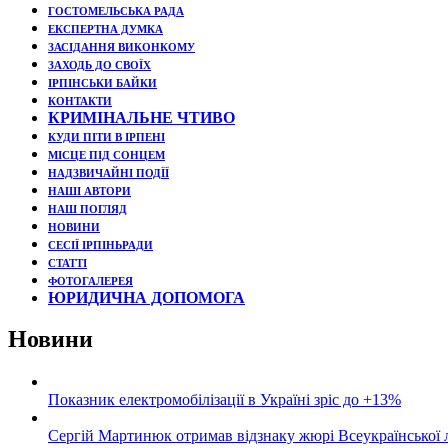
ГОСТОМЕЛЬСЬКА РАДА
ЕКСПЕРТНА ДУМКА
ЗАСІДАННЯ ВИКОНКОМУ
ЗАХОДЬ ДО СВОЇХ
ІРПІНСЬКИ БАЙКИ
КОНТАКТИ
КРИМІНАЛЬНЕ ЧТИВО
КУДИ ПІТИ В ІРПЕНІ
МІСЦЕ ПІД СОНЦЕМ
НАДЗВИЧАЙНІ ПОДЇЇ
НАШІ АВТОРИ
НАШ ПОГЛЯД
НОВИНИ
СЕСІЇ ІРПІНЬРАДИ
СТАТТІ
ФОТОГАЛЕРЕЯ
ЮРИДИЧНА ДОПОМОГА
Новини
Показник електромобілізації в Україні зріс до +13%
Сергій Мартинюк отримав відзнаку жюрі Всеукраїнської 