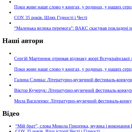
Поки живе наше слово у книгах, у родинах, у наших серц
СОУ. 35 років. Шлях Гідності і Честі
“Маленька велика перемога”: ВАКС скасував покладені 
Наші автори
Сергій Мартинюк отримав відзнаку жюрі Всеукраїнської 
Поки живе наше слово у книгах, у родинах, у наших серц
Галина Сливка: Літературно-музичний фестиваль-конкурс «С
Віктор Кучерук: Літературно-музичний фестиваль-конкурс «
Мила Василенко: Літературно-музичний фестиваль-конкурс «
Відео
“Мій брат”, слова Микола Гриценка, музика і виконання 
СОУ. 35 років. Віхи історії Честі і Гідності