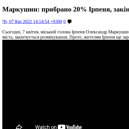
Маркушин: прибрано 20% Ірпеня, закінч
Чт, 07 Кві 2022 14:14:54 +0300
0
Сьогодні, 7 квітня, міський голова Ірпеня Олександр Маркушин
міста, закінчується розмінування. Проте, жителям Ірпеня ще за