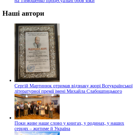
на Тимошенко процесуальні обов’язки
Наші автори
Сергій Мартинюк отримав відзнаку жюрі Всеукраїнської
літературної премії імені Михайла Слабошпицького
Поки живе наше слово у книгах, у родинах, у наших
серцях – житиме й Україна