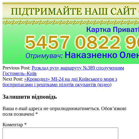
Previous Post:
Розклад руху маршруту №389 сполученням
Гостомель–Київ
Next Post:
«Крокодил» МІ-24 на дні Київського моря з
боєприпасами і рештками пілотів окупантів (відео)
Залишити відповідь
Ваша e-mail адреса не оприлюднюватиметься.
Обов’язкові
поля позначені
*
Коментар
*