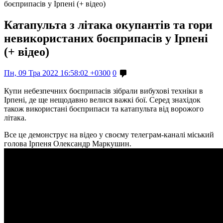
боєприпасів у Ірпені (+ відео)
Катапульта з літака окупантів та гори
невикористаних боєприпасів у Ірпені
(+ відео)
Пн, 09 Тра 2022 16:58:02 +0300
0
Купи небезпечних боєприпасів зібрали вибухові техніки в
Ірпені, де ще нещодавно велися важкі бої. Серед знахідок
також використані боєприпаси та катапульта від ворожого
літака.
Все це демонструє на відео у своєму телеграм-каналі міський
голова Ірпеня Олександр Маркушин.