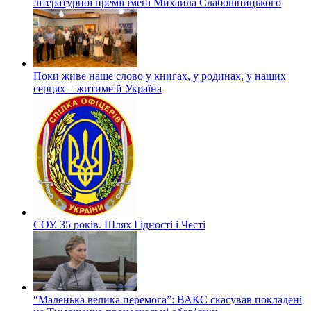
літературної премії імені Михайла Слабошпицького
Поки живе наше слово у книгах, у родинах, у наших
серцях – житиме й Україна
СОУ. 35 років. Шлях Гідності і Честі
“Маленька велика перемога”: ВАКС скасував покладені