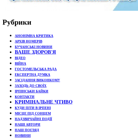
Рубрики
АНОНІМНА КРИТИКА
АРХІВ НОМЕРІВ
БУЧАНСЬКІ НОВИНИ
ВАШЕ ЗДОРОВ'Я
ВІДЕО
ВІЙНА
ГОСТОМЕЛЬСЬКА РАДА
ЕКСПЕРТНА ДУМКА
ЗАСІДАННЯ ВИКОНКОМУ
ЗАХОДЬ ДО СВОЇХ
ІРПІНСЬКИ БАЙКИ
КОНТАКТИ
КРИМІНАЛЬНЕ ЧТИВО
КУДИ ПІТИ В ІРПЕНІ
МІСЦЕ ПІД СОНЦЕМ
НАДЗВИЧАЙНІ ПОДЇЇ
НАШІ АВТОРИ
НАШ ПОГЛЯД
НОВИНИ