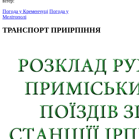
вітер:
Погода у Кременчуці
Погода у
Мелітополі
ТРАНСПОРТ ПРИІРПІННЯ