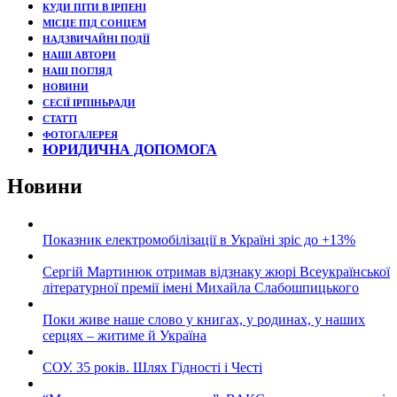
КУДИ ПІТИ В ІРПЕНІ
МІСЦЕ ПІД СОНЦЕМ
НАДЗВИЧАЙНІ ПОДЇЇ
НАШІ АВТОРИ
НАШ ПОГЛЯД
НОВИНИ
СЕСІЇ ІРПІНЬРАДИ
СТАТТІ
ФОТОГАЛЕРЕЯ
ЮРИДИЧНА ДОПОМОГА
Новини
Показник електромобілізації в Україні зріс до +13%
Сергій Мартинюк отримав відзнаку жюрі Всеукраїнської
літературної премії імені Михайла Слабошпицького
Поки живе наше слово у книгах, у родинах, у наших
серцях – житиме й Україна
СОУ. 35 років. Шлях Гідності і Честі