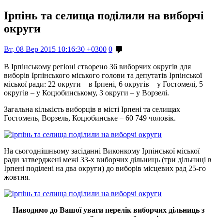
Ірпінь та селища поділили на виборчі
округи
Вт, 08 Вер 2015 10:16:30 +0300
0
В Ірпінському регіоні створено 36 виборчих округів для
виборів Ірпінського міського голови та депутатів Ірпінської
міської ради: 22 округи – в Ірпені, 6 округів – у Гостомелі, 5
округів – у Коцюбинському, 3 округи – у Ворзелі.
Загальна кількість виборців в місті Ірпені та селищах
Гостомель, Ворзель, Коцюбинське – 60 749 чоловік.
На сьогоднішньому засіданні Виконкому Ірпінської міської
ради затверджені межі 33-х виборчих дільниць (три дільниці в
Ірпені поділені на два округи) до виборів місцевих рад 25-го
жовтня.
Наводимо до Вашої уваги перелік виборчих дільниць з