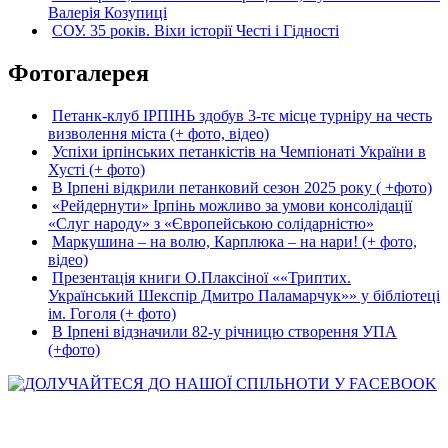
Валерія Козупиці
СОУ. 35 років. Віхи історії Честі і Гідності
Фотогалерея
Петанк-клуб ІРПІНЬ здобув 3-тє місце турніру на честь
визволення міста (+ фото, відео)
Успіхи ірпінських петанкістів на Чемпіонаті України в
Хусті (+ фото)
В Ірпені відкрили петанковий сезон 2025 року ( +фото)
«Рейдернути» Ірпінь можливо за умови консолідації
«Слуг народу» з «Європейською солідарністю»
Маркушина – на волю, Карплюка – на нари! (+ фото,
відео)
Презентація книги О.Плаксіної ««Триптих.
Український Шекспір Дмитро Паламарчук»» у бібліотеці
ім. Гоголя (+ фото)
В Ірпені відзначили 82-у річницю створення УПА
(+фото)