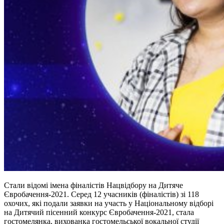
Стали відомі імена фіналістів Нацвідбору на Дитяче
Євробачення-2021. Серед 12 учасників (фіналістів) зі 118
охочих, які подали заявки на участь у Національному відборі
на Дитячий пісенний конкурс Євробачення-2021, стала
гостомелянка, вихованка гостомельської вокальної студії