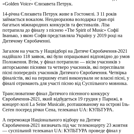
«Golden Voice» Єлизавета Петрук.
14-річна Єлизавета Петрук живе в Гостомелі. З 11 років
займається вокалом. Неодноразова володарка гран-прі
багатьох міжнародних конкурсів та фестивалів. Ліза
потрапила до фіналу з піснею «The Spirit of Music» Софії
Іванько, з якою Софія представляла Україну у 2019 році на
Дитячому Євробаченні.
Загалом на участь у Нацвідборі на Дитяче Євробачення-2021
надійшло 118 заявок, які були опрацьовані відповідно до умов
Положення. Втім, у фінал потрапили — вісім учасників з
авторськими піснями та четверо учасників, які переспівали
пісні попередніх учасників Дитячого Євробачення. Четвірка
фіналістів, які на першому етапі виконували не власні пісні, у
фіналі отримають для участі пісню від Суспільного мовника.
Транслюватиме фінал Дитячого пісенного конкурсу
Євробачення-2021, який відбудеться 19 грудня у Парижі, в
концерт-холі La Seine Musicale, розташованому на острові Іль-
Сеґен посеред річки Сена, телеканал UA: КУЛЬТУРА.
А переможця Національного відбору на Дитяче
Євробачення-2021 визначать під час телеконцерту 23 жовтня
— суспільний телеканал UA: КУЛЬТУРА проведе фінал у