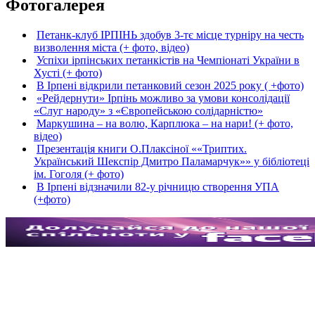
Фотогалерея
Петанк-клуб ІРПІНЬ здобув 3-тє місце турніру на честь
визволення міста (+ фото, відео)
Успіхи ірпінських петанкістів на Чемпіонаті України в
Хусті (+ фото)
В Ірпені відкрили петанковий сезон 2025 року ( +фото)
«Рейдернути» Ірпінь можливо за умови консолідації
«Слуг народу» з «Європейською солідарністю»
Маркушина – на волю, Карплюка – на нари! (+ фото,
відео)
Презентація книги О.Плаксіної ««Триптих.
Український Шекспір Дмитро Паламарчук»» у бібліотеці
ім. Гоголя (+ фото)
В Ірпені відзначили 82-у річницю створення УПА
(+фото)