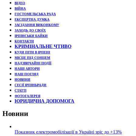
ВІДЕО
ВІЙНА
ГОСТОМЕЛЬСЬКА РАДА
ЕКСПЕРТНА ДУМКА
ЗАСІДАННЯ ВИКОНКОМУ
ЗАХОДЬ ДО СВОЇХ
ІРПІНСЬКИ БАЙКИ
КОНТАКТИ
КРИМІНАЛЬНЕ ЧТИВО
КУДИ ПІТИ В ІРПЕНІ
МІСЦЕ ПІД СОНЦЕМ
НАДЗВИЧАЙНІ ПОДЇЇ
НАШІ АВТОРИ
НАШ ПОГЛЯД
НОВИНИ
СЕСІЇ ІРПІНЬРАДИ
СТАТТІ
ФОТОГАЛЕРЕЯ
ЮРИДИЧНА ДОПОМОГА
Новини
Показник електромобілізації в Україні зріс до +13%