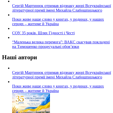
Сергій Мартинюк отримав відзнаку жюрі Всеукраїнської
літературної премії імені Михайла Слабошпицького
Поки живе наше слово у книгах, у родинах, у наших
серцях – житиме й Україна
СОУ. 35 років. Шлях Гідності і Честі
“Маленька велика перемога”: ВАКС скасував покладені
на Тимошенко процесуальні обов’язки
Наші автори
Сергій Мартинюк отримав відзнаку жюрі Всеукраїнської
літературної премії імені Михайла Слабошпицького
Поки живе наше слово у книгах, у родинах, у наших
серцях – житиме й Україна