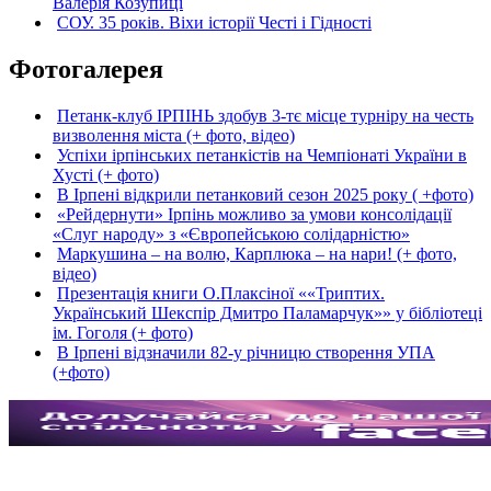
Валерія Козупиці
СОУ. 35 років. Віхи історії Честі і Гідності
Фотогалерея
Петанк-клуб ІРПІНЬ здобув 3-тє місце турніру на честь
визволення міста (+ фото, відео)
Успіхи ірпінських петанкістів на Чемпіонаті України в
Хусті (+ фото)
В Ірпені відкрили петанковий сезон 2025 року ( +фото)
«Рейдернути» Ірпінь можливо за умови консолідації
«Слуг народу» з «Європейською солідарністю»
Маркушина – на волю, Карплюка – на нари! (+ фото,
відео)
Презентація книги О.Плаксіної ««Триптих.
Український Шекспір Дмитро Паламарчук»» у бібліотеці
ім. Гоголя (+ фото)
В Ірпені відзначили 82-у річницю створення УПА
(+фото)