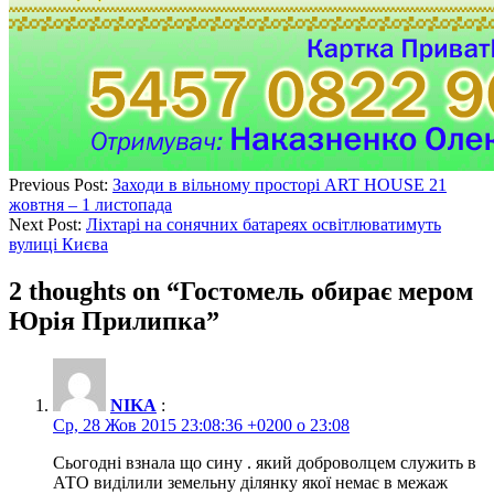
Previous Post:
Заходи в вільному просторі ART HOUSE 21
жовтня – 1 листопада
Next Post:
Ліхтарі на сонячних батареях освітлюватимуть
вулиці Києва
2 thoughts on “
Гостомель обирає мером
Юрія Прилипка
”
NIKA
:
Ср, 28 Жов 2015 23:08:36 +0200 о 23:08
Сьогодні взнала що сину . який доброволцем служить в
АТО виділили земельну ділянку якої немає в межаж