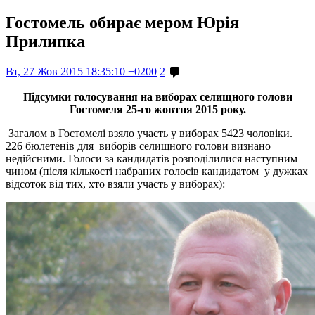
Гостомель обирає мером Юрія
Прилипка
Вт, 27 Жов 2015 18:35:10 +0200
2
Підсумки голосування на виборах селищного голови
Гостомеля 25-го жовтня 2015 року.
Загалом в Гостомелі взяло участь у виборах 5423 чоловіки.
226 бюлетенів для виборів селищного голови визнано
недійсними. Голоси за кандидатів розподілилися наступним
чином (після кількості набраних голосів кандидатом у дужках
відсоток від тих, хто взяли участь у виборах):