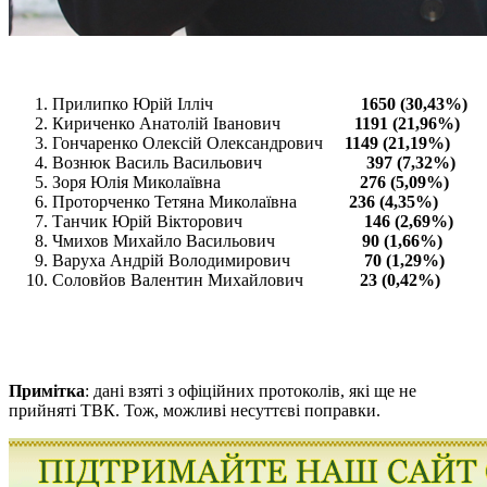
Прилипко Юрій Ілліч
1650 (30,43%)
Кириченко Анатолій Іванович
1191 (21,96%)
Гончаренко Олексій Олександрович
1149 (21,19%)
Вознюк Василь Васильович
397 (7,32%)
Зоря Юлія Миколаївна
276 (5,09%)
Проторченко Тетяна Миколаївна
236 (4,35%)
Танчик Юрій Вікторович
146 (2,69%)
Чмихов Михайло Васильович
90 (1,66%)
Варуха Андрій Володимирович
70 (1,29%)
Соловйов Валентин Михайлович
23 (0,42%)
Примітка
: дані взяті з офіційних протоколів, які ще не
прийняті ТВК. Тож, можливі несуттєві поправки.