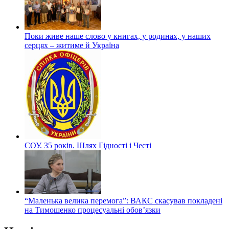
Поки живе наше слово у книгах, у родинах, у наших
серцях – житиме й Україна
СОУ. 35 років. Шлях Гідності і Честі
“Маленька велика перемога”: ВАКС скасував покладені
на Тимошенко процесуальні обов’язки