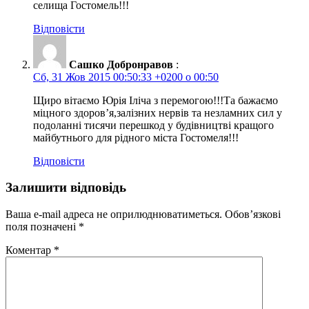
селища Гостомель!!!
Відповісти
Сашко Добронравов
:
Сб, 31 Жов 2015 00:50:33 +0200 о 00:50
Щиро вітаємо Юрія Іліча з перемогою!!!Та бажаємо
міцного здоров’я,залізних нервів та незламних сил у
подоланні тисячи перешкод у будівництві кращого
майбутнього для рідного міста Гостомеля!!!
Відповісти
Залишити відповідь
Ваша e-mail адреса не оприлюднюватиметься.
Обов’язкові
поля позначені
*
Коментар
*