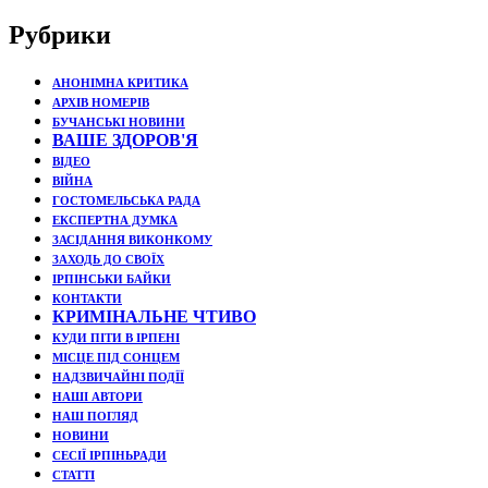
Рубрики
АНОНІМНА КРИТИКА
АРХІВ НОМЕРІВ
БУЧАНСЬКІ НОВИНИ
ВАШЕ ЗДОРОВ'Я
ВІДЕО
ВІЙНА
ГОСТОМЕЛЬСЬКА РАДА
ЕКСПЕРТНА ДУМКА
ЗАСІДАННЯ ВИКОНКОМУ
ЗАХОДЬ ДО СВОЇХ
ІРПІНСЬКИ БАЙКИ
КОНТАКТИ
КРИМІНАЛЬНЕ ЧТИВО
КУДИ ПІТИ В ІРПЕНІ
МІСЦЕ ПІД СОНЦЕМ
НАДЗВИЧАЙНІ ПОДЇЇ
НАШІ АВТОРИ
НАШ ПОГЛЯД
НОВИНИ
СЕСІЇ ІРПІНЬРАДИ
СТАТТІ