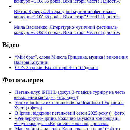
конкурс «СОУ. 35 років. Віхи історії Честі і Гідності».
Віктор Кучерук: Літературно-музичний фестиваль-
конкурс «СОУ. 35 років. Віхи історії Честі і Гідності».
Мила Василенко: Літературно-музичний фестиваль-
конкурс «СОУ. 35 років. Віхи історії Честі і Гідності».
Відео
“Мій брат”, слова Микола Гриценка, музика і виконання
Валерія Козупиці
СОУ. 35 років. Віхи історії Честі і Гідності
Фотогалерея
Петанк-клуб ІРПІНЬ здобув 3-тє місце турніру на честь
визволення міста (+ фото, відео)
Успіхи ірпінських петанкістів на Чемпіонаті України в
Хусті (+ фото)
В Ірпені відкрили петанковий сезон 2025 року ( +фото)
«Рейдернути» Ірпінь можливо за умови консолідації
«Слуг народу» з «Європейською солідарністю»
Маркушина – на волю, Карплюка – на нари! (+ фото,