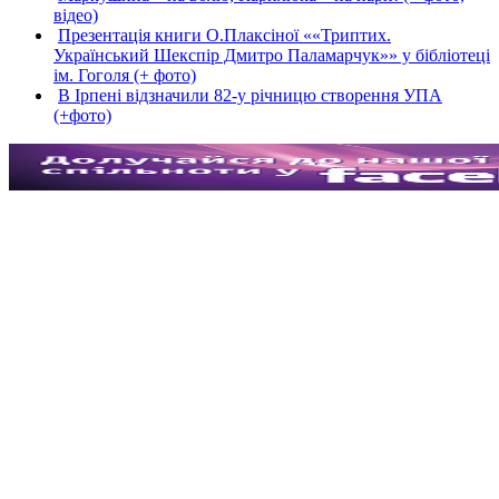
відео)
Презентація книги О.Плаксіної ««Триптих.
Український Шекспір Дмитро Паламарчук»» у бібліотеці
ім. Гоголя (+ фото)
В Ірпені відзначили 82-у річницю створення УПА
(+фото)