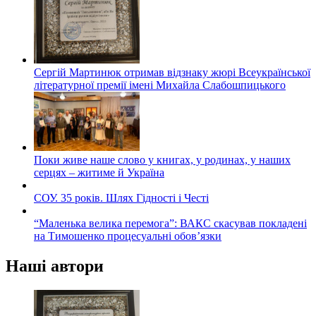
Сергій Мартинюк отримав відзнаку жюрі Всеукраїнської
літературної премії імені Михайла Слабошпицького
Поки живе наше слово у книгах, у родинах, у наших
серцях – житиме й Україна
СОУ. 35 років. Шлях Гідності і Честі
“Маленька велика перемога”: ВАКС скасував покладені
на Тимошенко процесуальні обов’язки
Наші автори