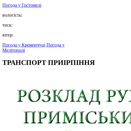
Погода у
Гостомелі
вологість:
тиск:
вітер:
Погода у Кременчуці
Погода у
Мелітополі
ТРАНСПОРТ ПРИІРПІННЯ