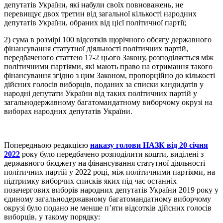
депутатів України, які набули своїх повноважень, не
перевищує двох третин від загальної кількості народних
депутатів України, обраних від цієї політичної партії;
2) сума в розмірі 100 відсотків щорічного обсягу державного
фінансування статутної діяльності політичних партій,
передбаченого статтею 17-2 цього Закону, розподіляється між
політичними партіями, які мають право на отримання такого
фінансування згідно з цим Законом, пропорційно до кількості
дійсних голосів виборців, поданих за списки кандидатів у
народні депутати України від таких політичних партій у
загальнодержавному багатомандатному виборчому окрузі на
виборах народних депутатів України.
Попередньою редакцією
наказу голови НАЗК від 20 січня
2022
року було передбачено розподілити кошти, виділені з
державного бюджету на фінансування статутної діяльності
політичних партій у 2022 році, між політичними партіями, на
підтримку виборчих списків яких під час останніх
позачергових виборів народних депутатів України 2019 року у
єдиному загальнодержавному багатомандатному виборчому
окрузі було подано не менше п’яти відсотків дійсних голосів
виборців, у такому порядку: