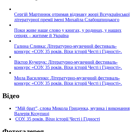
Сергій Мартинюк отримав відзнаку жюрі Всеукраїнської
літературної премії імені Михайла Слабошпицького
Поки живе наше слово у книгах, у родинах, у наших
серцях – житиме й Україна
Галина Сливка: Літературно-музичний фестиваль-
конкурс «СОУ. 35 років. Віхи історії Честі і Гідності».
Віктор Кучерук: Літературно-музичний фестиваль-
конкурс «СОУ. 35 років. Віхи історії Честі і Гідності».
Мила Василенко: Літературно-музичний фестиваль-
конкурс «СОУ. 35 років. Віхи історії Честі і Гідності».
Відео
“Мій брат”, слова Микола Гриценка, музика і виконання
Валерія Козупиці
СОУ. 35 років. Віхи історії Честі і Гідності
Фотогалерея