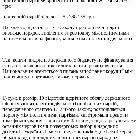
політичній партії «Європейська Солідарність» – 74 242 035
грн;
політичній партії «Голос» – 53 368 155 грн.
Нагадаємо, що стаття 17-5 Закону про політичні партії
визначає порядок виділення та розподілу між політичними
партіями коштів на фінансування їхньої статутної діяльності
Так, кошти, виділені з державного бюджету на фінансування
статутної діяльності політичних партій, розподіляються
Національним агентством з питань запобігання корупції між
політичними партіями у такому порядку:
1) сума в розмірі 10 відсотків щорічного обсягу державного
фінансування статутної діяльності політичних партій,
передбаченого статтею 17-2 цього Закону, розподіляється
порівну між політичними партіями, які отримали право на
таке фінансування згідно з цим Законом, якщо за результатами
останніх чергових чи позачергових виборів народних
депутатів України кількість представників однієї статі серед
обраних від відповідних політичних партій народних