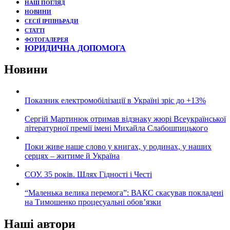
НАШ ПОГЛЯД
НОВИНИ
СЕСІЇ ІРПІНЬРАДИ
СТАТТІ
ФОТОГАЛЕРЕЯ
ЮРИДИЧНА ДОПОМОГА
Новини
Показник електромобілізації в Україні зріс до +13%
Сергій Мартинюк отримав відзнаку жюрі Всеукраїнської
літературної премії імені Михайла Слабошпицького
Поки живе наше слово у книгах, у родинах, у наших
серцях – житиме й Україна
СОУ. 35 років. Шлях Гідності і Честі
“Маленька велика перемога”: ВАКС скасував покладені
на Тимошенко процесуальні обов’язки
Наші автори