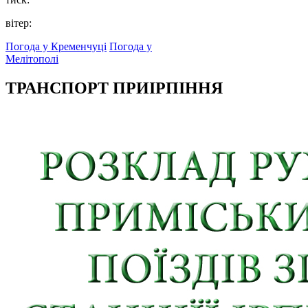
вітер:
Погода у Кременчуці
Погода у
Мелітополі
ТРАНСПОРТ ПРИІРПІННЯ