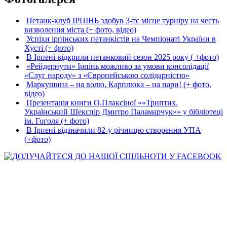
Петанк-клуб ІРПІНЬ здобув 3-тє місце турніру на честь
визволення міста (+ фото, відео)
Успіхи ірпінських петанкістів на Чемпіонаті України в
Хусті (+ фото)
В Ірпені відкрили петанковий сезон 2025 року ( +фото)
«Рейдернути» Ірпінь можливо за умови консолідації
«Слуг народу» з «Європейською солідарністю»
Маркушина – на волю, Карплюка – на нари! (+ фото,
відео)
Презентація книги О.Плаксіної ««Триптих.
Український Шекспір Дмитро Паламарчук»» у бібліотеці
ім. Гоголя (+ фото)
В Ірпені відзначили 82-у річницю створення УПА
(+фото)