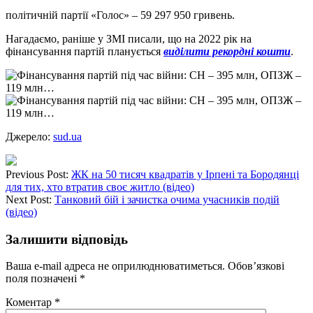
політичній партії «Голос» – 59 297 950 гривень.
Нагадаємо, раніше у ЗМІ писали, що на 2022 рік на
фінансування партій планується
виділити рекордні кошти
.
Джерело:
sud.ua
Previous Post:
ЖК на 50 тисяч квадратів у Ірпені та Бородянці
для тих, хто втратив своє житло (відео)
Next Post:
Танковий бій і зачистка очима учасників подій
(відео)
Залишити відповідь
Ваша e-mail адреса не оприлюднюватиметься.
Обов’язкові
поля позначені
*
Коментар
*