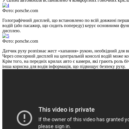
У салоні автомобіля встановлено 4 комфортних гоночних крісла,
Фото: porsche.com
Голографічний дисплей, що встановлено по всій довжині перши
водій (або пасажир, що сидить попереду) керує основними функ
дисплею.
Фото: porsche.com
Датчик руху розпізнає жест «хапання» рукою, необхідний для 
Через сенсорний дисплей на центральній консолі водій може к
Крім того, на передніх крилах авто є камери, які грають роль 
інша корисна для водія інформація, що підвищує безпеку руху.