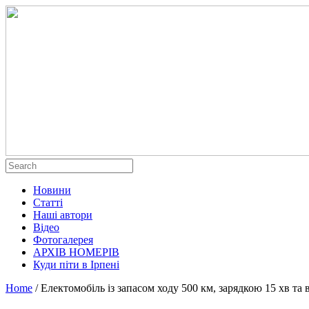
Новини
Статті
Наші автори
Відео
Фотогалерея
АРХІВ НОМЕРІВ
Куди піти в Ірпені
Home
/
Електомобіль із запасом ходу 500 км, зарядкою 15 хв та