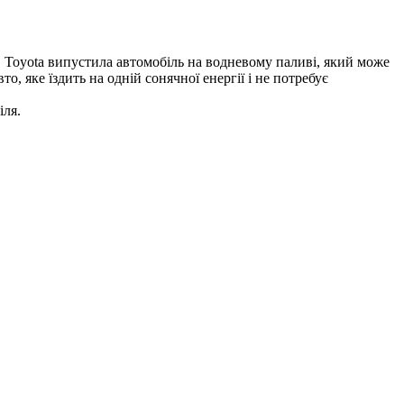
д, Toyota випустила автомобіль на водневому паливі, який може
 яке їздить на одній сонячної енергії і не потребує
іля.