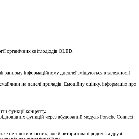
огії органічних світлодіодів OLED.
філігранному інформаційному дисплеї зміщуються в залежності
і смайлики на панелі приладів. Емоційну оцінку, інформацію про
ити функції концепту.
відповідних функцій через вбудований модуль Porsche Connect
е не тільки власник, але й авторизовані родичі та друзі.