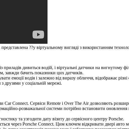
 і представлена ??у віртуальному вигляді з використанням технол
 із приладів дивиться водій, і віртуальні датчики на вигнутому 
ем, завжди бачить показники цих датчиків.
вати емоції водія і залежно від виразу обличчя, відображає різн
з друзями у соціальній мережі.
 Car Connect. Сервіси Remote і Over The Air дозволяють розшир
ормаційно-розважальної системи потрібно встановити оновлення 
остику та узгодити дату візиту до сервісного центру Porsche.
ься через Porsche Connect. Цим ключем відкривати двері авто мож