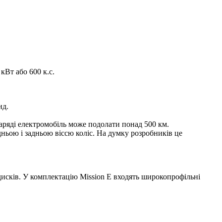
кВт або 600 к.с.
нд.
аряді електромобіль може подолати понад 500 км.
едньою і задньою віссю коліс. На думку розробників це
дисків. У комплектацію Mission E входять широкопрофільні