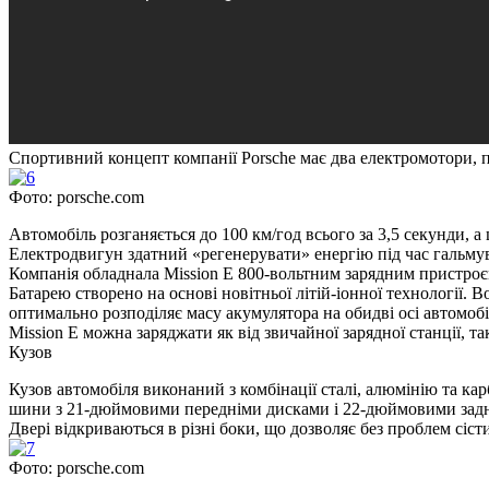
Спортивний концепт компанії Porsche має два електромотори, по
Фото: porsche.com
Автомобіль розганяється до 100 км/год всього за 3,5 секунди, а
Електродвигун здатний «регенерувати» енергію під час гальму
Компанія обладнала Mission E 800-вольтним зарядним пристроєм
Батарею створено на основі новітньої літій-іонної технології. 
оптимально розподіляє масу акумулятора на обидві осі автомобіл
Mission E можна заряджати як від звичайної зарядної станції, та
Кузов
Кузов автомобіля виконаний з комбінації сталі, алюмінію та к
шини з 21-дюймовими передніми дисками і 22-дюймовими зад
Двері відкриваються в різні боки, що дозволяє без проблем сісти
Фото: porsche.com