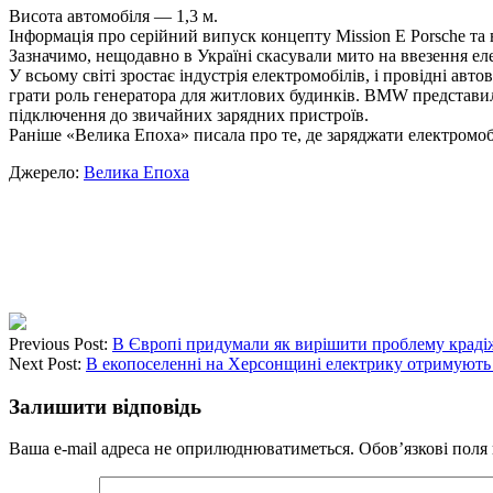
Висота автомобіля — 1,3 м.
Інформація про серійний випуск концепту Mission E Porsche та 
Зазначимо, нещодавно в Україні скасували мито на ввезення ел
У всьому світі зростає індустрія електромобілів, і провідні ав
грати роль генератора для житлових будинків. BMW представила 
підключення до звичайних зарядних пристроїв.
Раніше «Велика Епоха» писала про те, де заряджати електромобі
Джерело:
Велика Епоха
Previous Post:
В Європі придумали як вирішити проблему краді
Next Post:
В екопоселенні на Херсонщині електрику отримують в
Залишити відповідь
Ваша e-mail адреса не оприлюднюватиметься.
Обов’язкові поля