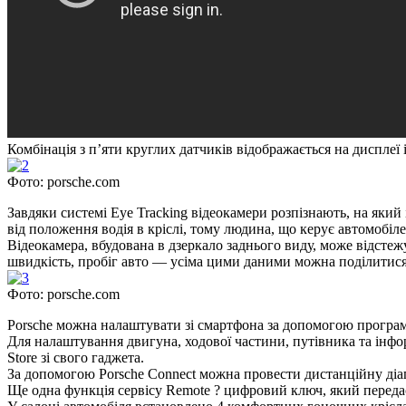
Комбінація з п’яти круглих датчиків відображається на дисплеї
Фото: porsche.com
Завдяки системі Eye Tracking відеокамери розпізнають, на який
від положення водія в кріслі, тому людина, що керує автомобіл
Відеокамера, вбудована в дзеркало заднього виду, може відстежу
швидкість, пробіг авто — усіма цими даними можна поділитися 
Фото: porsche.com
Porsche можна налаштувати зі смартфона за допомогою програми
Для налаштування двигуна, ходової частини, путівника та інф
Store зі свого гаджета.
За допомогою Porsche Connect можна провести дистанційну діагн
Ще одна функція сервісу Remote ? цифровий ключ, який передаєт