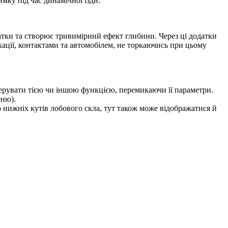
мку під час динамічної їзди.
атки та створює тривимірний ефект глибини. Через ці додатки
ації, контактами та автомобілем, не торкаючись при цьому
керувати тією чи іншою функцією, перемикаючи її параметри.
еню).
о нижніх кутів лобового скла, тут також може відображатися й