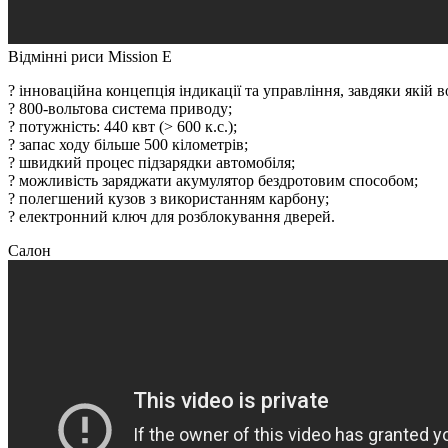
Відмінні риси Mission E
? інноваційна концепція індикації та управління, завдяки якій в
? 800-вольтова система приводу;
? потужність: 440 квт (> 600 к.с.);
? запас ходу більше 500 кілометрів;
? швидкий процес підзарядки автомобіля;
? можливість заряджати акумулятор бездротовим способом;
? полегшений кузов з використанням карбону;
? електронний ключ для розблокування дверей.
Салон