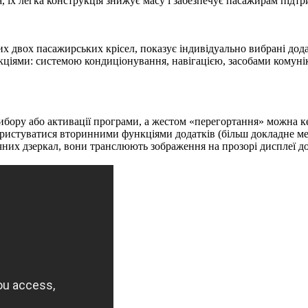
 їх легка конструкція знижує масу і забезпечує пасажирам підтри
х двох пасажирських крісел, показує індивідуально вибрані дод
ціями: системою кондиціонування, навігацією, засобами комунік
вибору або активації програми, а жестом «перегортання» можна 
ористуватися вторинними функціями додатків (більш докладне м
бічних дзеркал, вони транслюють зображення на прозорі дисплеї д