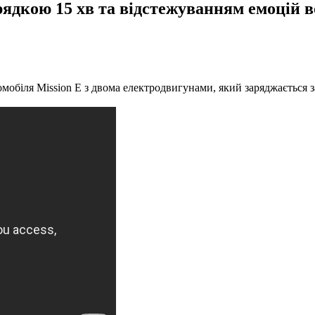
арядкою 15 хв та відстежуванням емоцій в
обіля Mission E з двома електродвигунами, який заряджається за 