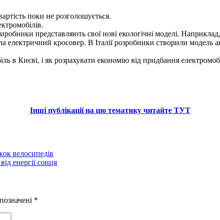
вартість поки не розголошується.
ектромобілів.
товиробники представляють свої нові екологічні моделі. Наприкла
електричний кросовер. В Італії розробники створили модель авто,
ль в Києві, і як розрахувати економію від придбання електромоб
Інші публікації на цю тематику читайте ТУТ
жок велосипедів
ід енергії сонця
 позначені
*