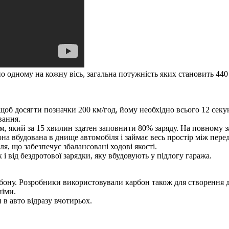
 одному на кожну вісь, загальна потужність яких становить 440 
 щоб досягти позначки 200 км/год, йому необхідно всього 12 секу
вання.
, який за 15 хвилин здатен заповнити 80% заряду. На повному з
Вона вбудована в днище автомобіля і займає весь простір між пер
я, що забезпечує збалансовані ходові якості.
к і від бездротової зарядки, яку вбудовують у підлогу гаража.
арбону. Розробники використовували карбон також для створення 
німи.
 в авто відразу вчотирьох.