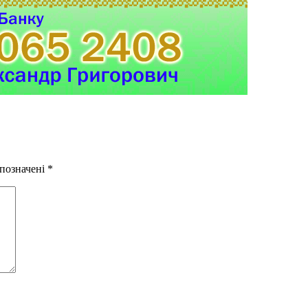
 позначені
*