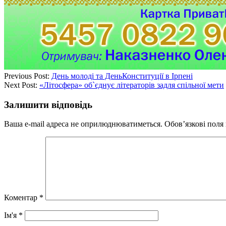
Previous Post:
День молоді та ДеньКонституції в Ірпені
Next Post:
«Літосфера» об`єднує літераторів задля спільної мети
Залишити відповідь
Ваша e-mail адреса не оприлюднюватиметься.
Обов’язкові поля
Коментар
*
Ім'я
*