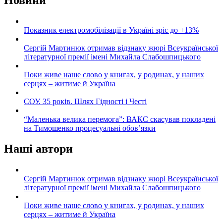
Показник електромобілізації в Україні зріс до +13%
Сергій Мартинюк отримав відзнаку жюрі Всеукраїнської
літературної премії імені Михайла Слабошпицького
Поки живе наше слово у книгах, у родинах, у наших
серцях – житиме й Україна
СОУ. 35 років. Шлях Гідності і Честі
“Маленька велика перемога”: ВАКС скасував покладені
на Тимошенко процесуальні обов’язки
Наші автори
Сергій Мартинюк отримав відзнаку жюрі Всеукраїнської
літературної премії імені Михайла Слабошпицького
Поки живе наше слово у книгах, у родинах, у наших
серцях – житиме й Україна