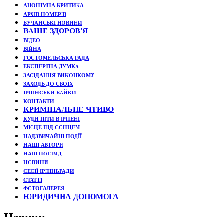
АНОНІМНА КРИТИКА
АРХІВ НОМЕРІВ
БУЧАНСЬКІ НОВИНИ
ВАШЕ ЗДОРОВ'Я
ВІДЕО
ВІЙНА
ГОСТОМЕЛЬСЬКА РАДА
ЕКСПЕРТНА ДУМКА
ЗАСІДАННЯ ВИКОНКОМУ
ЗАХОДЬ ДО СВОЇХ
ІРПІНСЬКИ БАЙКИ
КОНТАКТИ
КРИМІНАЛЬНЕ ЧТИВО
КУДИ ПІТИ В ІРПЕНІ
МІСЦЕ ПІД СОНЦЕМ
НАДЗВИЧАЙНІ ПОДЇЇ
НАШІ АВТОРИ
НАШ ПОГЛЯД
НОВИНИ
СЕСІЇ ІРПІНЬРАДИ
СТАТТІ
ФОТОГАЛЕРЕЯ
ЮРИДИЧНА ДОПОМОГА
Новини