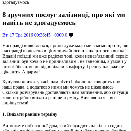
здогадуємось
8 зручних послуг залізниці, про які ми
навіть не здогадуємось
Вт, 17 Тра 2016 00:36:45 +0300
0
Насправді виявляється, що ми дуже мало ми знаємо про те, що
насправді включено в ціну звичайного плацкартного квитка!
Вдалій поїздці ми вже радіємо тоді, коли ненав’язливий сервіс
залізниці був хоча б не принизливим і не ганебним, а умови у
потязі більш-менш відповідали комфорту. І решту нас вже не
цікавить. А дарма!
Купуючи квиток у касі, нам ніхто і ніколи не говорить про
наші права, а додатково ними ми чомусь не цікавимось.
Скільки розчарувань доставляють нам запізнення, або ситуації
коли потрібно виїхати раніше терміну. Виявляється – все
вирішується!
1. Виїхати раніше терміну
Ви можете поїхати поїздом, який відходить на кілька годин
або днів раніше того рейсу, на який придбали квиток, без будь-