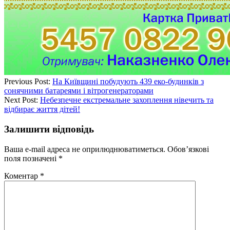
Previous Post:
На Київщині побудують 439 еко-будинків з
сонячними батареями і вітрогенераторами
Next Post:
Небезпечне екстремальне захоплення нівечить та
відбирає життя дітей!
Залишити відповідь
Ваша e-mail адреса не оприлюднюватиметься.
Обов’язкові
поля позначені
*
Коментар
*