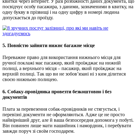
квитки через інтернет. У разі розбіжності даних документа, що
посвідчує особу пасажира, з даними, зазначеними в квитку, на
одну букву в прізвищі і на одну цифру в номері людина
допускається до проїзду.
5. Повністю зайняти нижнє багажне місце
Переважне право для використання нижнього місця для
ручної поклажі має пасажир, який проїжджає на нижній
полиці, а верхнього місця – пасажир, який проїжджає на
верхній полиці. Так що ви не зобов’язані ні з ким ділитися
своєю нижньою полицею.
6. Собаку-провідника провезти безкоштовно і без
документів
Плата за перевезення собак-провідників не стягується, і
перевізні документи не оформляються. Адже це не просто
найвірніший друг, але й ваша безпосередня допомога у побуті.
Він повинен лише мати нашийник і намордник, і перебувати
завжди поруч зі своїм господарем.