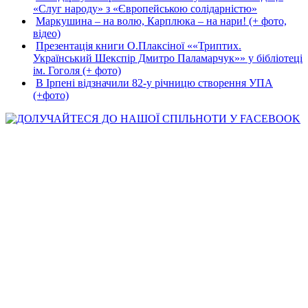
«Слуг народу» з «Європейською солідарністю»
Маркушина – на волю, Карплюка – на нари! (+ фото,
відео)
Презентація книги О.Плаксіної ««Триптих.
Український Шекспір Дмитро Паламарчук»» у бібліотеці
ім. Гоголя (+ фото)
В Ірпені відзначили 82-у річницю створення УПА
(+фото)