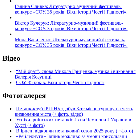
Галина Сливка: Літературно-музичний фестиваль-
конкурс «СОУ. 35 років. Віхи історії Честі і Гідності».
Віктор Кучерук: Літературно-музичний фестиваль-
конкурс «СОУ. 35 років. Віхи історії Честі і Гідності».
Мила Василенко: Літературно-музичний фестиваль-
конкурс «СОУ. 35 років. Віхи історії Честі і Гідності».
Відео
“Мій брат”, слова Микола Гриценка, музика і виконання
Валерія Козупиці
СОУ. 35 років. Віхи історії Честі і Гідності
Фотогалерея
Петанк-клуб ІРПІНЬ здобув 3-тє місце турніру на честь
визволення міста (+ фото, відео)
Успіхи ірпінських петанкістів на Чемпіонаті України в
Хусті (+ фото)
В Ірпені відкрили петанковий сезон 2025 року ( +фото)
«Рейдернути» Ірпінь можливо за умови консолідації