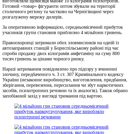
виготовляли щомісяця майже 10 кілограмів психотропів.
Готовий «товар» фігуранти оптом збували на території
столичного регіону та частково на Чернігівщині через
розгалужену мережу дилерів.
За оперативною інформацією, середньомісячний прибуток
учасників групи становив приблизно 4 мільйони гривень.
Правоохоронці затримали обох зловмисників на одній із
автозаправних станцій у Бориспільському районі під час
спроби продажу двох кілограмів амфетаміну на суму 800
тисяч гривень за цінами чорного ринку.
Наразі затриманим повідомлено про підозру у вчиненні
злочину, передбаченого ч. 3 ст. 307 Кримінального кодексу
України (незаконне виробництво, виготовлення, придбання,
зберігання, перевезення, пересилання чи збут наркотичних
засобів, психотропних речовин та їх аналогів). Також обрано
запобіжний захід у вигляді тримання під вартою.