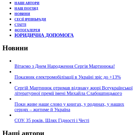
НАШІ АВТОРИ
НАШ ПОГЛЯД
НОВИНИ
СЕСІЇ ІРПІНЬРАДИ
СТАТТІ
ФОТОГАЛЕРЕЯ
ЮРИДИЧНА ДОПОМОГА
Новини
Вітаємо з Днем Народження Сергія Мартинюка!
Показник електромобілізації в Україні зріс до +13%
Сергій Мартинюк отримав відзнаку жюрі Всеукраїнської
літературної премії імені Михайла Слабошпицького
Поки живе наше слово у книгах, у родинах, у наших
серцях – житиме й Україна
СОУ. 35 років. Шлях Гідності і Честі
Наші автори