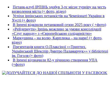
Петанк-клуб ІРПІНЬ здобув 3-тє місце турніру на честь
визволення міста (+ фото, відео)
Успіхи ірпінських петанкістів на Чемпіонаті України в
Хусті (+ фото)
В Ірпені відкрили петанковий сезон 2025 року ( +фото)
«Рейдернути» Ірпінь можливо за умови консолідації
«Слуг народу» з «Європейською солідарністю»
Маркушина – на волю, Карплюка – на нари! (+ фото,
відео)
Презентація книги О.Плаксіної ««Триптих.
Український Шекспір Дмитро Паламарчук»» у бібліотеці
ім. Гоголя (+ фото)
В Ірпені відзначили 82-у річницю створення УПА
(+фото)