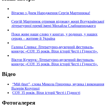
Вітаємо з Днем Народження Сергія Мартинюка!
Сергій Мартинюк отримав відзнаку жюрі Всеукраїнської
літературної премії імені Михайла Слабошпицького
Поки живе наше слово у книгах, у родинах, у наших
серцях – житиме й Україна
Галина Сливка: Літературно-музичний фестиваль-
конкурс «СОУ. 35 років. Віхи історії Честі і Гідності».
Віктор Кучерук: Літературно-музичний фестиваль-
конкурс «СОУ. 35 років. Віхи історії Честі і Гідності».
Відео
“Мій брат”, слова Микола Гриценка, музика і виконання
Валерія Козупиці
СОУ. 35 років. Віхи історії Честі і Гідності
Фотогалерея