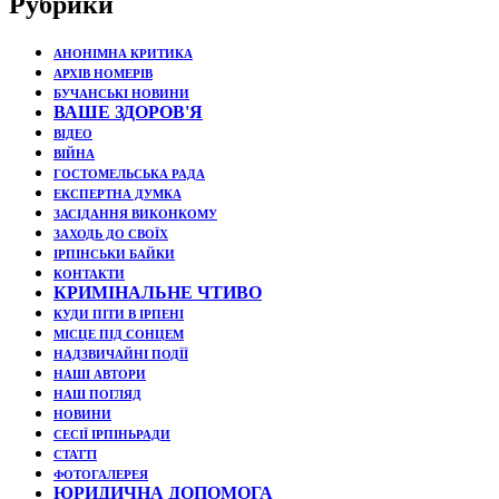
Рубрики
АНОНІМНА КРИТИКА
АРХІВ НОМЕРІВ
БУЧАНСЬКІ НОВИНИ
ВАШЕ ЗДОРОВ'Я
ВІДЕО
ВІЙНА
ГОСТОМЕЛЬСЬКА РАДА
ЕКСПЕРТНА ДУМКА
ЗАСІДАННЯ ВИКОНКОМУ
ЗАХОДЬ ДО СВОЇХ
ІРПІНСЬКИ БАЙКИ
КОНТАКТИ
КРИМІНАЛЬНЕ ЧТИВО
КУДИ ПІТИ В ІРПЕНІ
МІСЦЕ ПІД СОНЦЕМ
НАДЗВИЧАЙНІ ПОДЇЇ
НАШІ АВТОРИ
НАШ ПОГЛЯД
НОВИНИ
СЕСІЇ ІРПІНЬРАДИ
СТАТТІ
ФОТОГАЛЕРЕЯ
ЮРИДИЧНА ДОПОМОГА