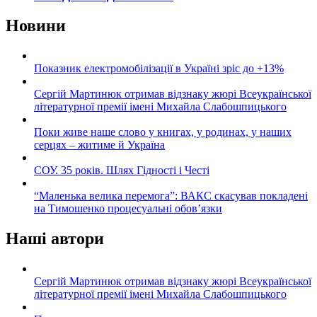
Новини
Показник електромобілізації в Україні зріс до +13%
Сергій Мартинюк отримав відзнаку жюрі Всеукраїнської
літературної премії імені Михайла Слабошпицького
Поки живе наше слово у книгах, у родинах, у наших
серцях – житиме й Україна
СОУ. 35 років. Шлях Гідності і Честі
“Маленька велика перемога”: ВАКС скасував покладені
на Тимошенко процесуальні обов’язки
Наші автори
Сергій Мартинюк отримав відзнаку жюрі Всеукраїнської
літературної премії імені Михайла Слабошпицького