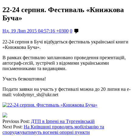
22-24 серпня. Фестиваль «Книжкова
Буча»
Нд, 19 Лип 2015 04:57:16 +0300
0
22-24 серпня в Бучі відбудеться фестиваль української книги
«Книжкова Буча».
В рамках фестивалю заплановано проведення презентацій,
автограф-сесій, зустрічей з відомими українськими
письменниками та видавцями.
Участь безкоштовна!
Подати заявки на участь у фестивалі можна до 20 липня на e-
mail: volodymyr_sh@ukr.net
Previous Post:
ДТП в Ірпені на Тургенівській
Next Post:
На Київщині проводять мобілізацію та
споруджуватимуть вогневі опорні пункти