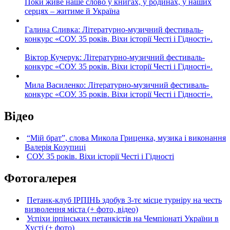
Поки живе наше слово у книгах, у родинах, у наших
серцях – житиме й Україна
Галина Сливка: Літературно-музичний фестиваль-
конкурс «СОУ. 35 років. Віхи історії Честі і Гідності».
Віктор Кучерук: Літературно-музичний фестиваль-
конкурс «СОУ. 35 років. Віхи історії Честі і Гідності».
Мила Василенко: Літературно-музичний фестиваль-
конкурс «СОУ. 35 років. Віхи історії Честі і Гідності».
Відео
“Мій брат”, слова Микола Гриценка, музика і виконання
Валерія Козупиці
СОУ. 35 років. Віхи історії Честі і Гідності
Фотогалерея
Петанк-клуб ІРПІНЬ здобув 3-тє місце турніру на честь
визволення міста (+ фото, відео)
Успіхи ірпінських петанкістів на Чемпіонаті України в
Хусті (+ фото)