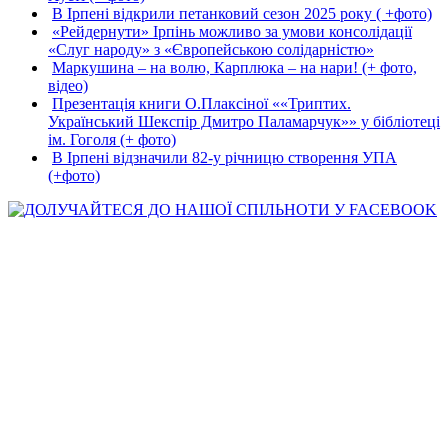
В Ірпені відкрили петанковий сезон 2025 року ( +фото)
«Рейдернути» Ірпінь можливо за умови консолідації
«Слуг народу» з «Європейською солідарністю»
Маркушина – на волю, Карплюка – на нари! (+ фото,
відео)
Презентація книги О.Плаксіної ««Триптих.
Український Шекспір Дмитро Паламарчук»» у бібліотеці
ім. Гоголя (+ фото)
В Ірпені відзначили 82-у річницю створення УПА
(+фото)