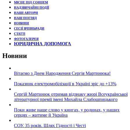
МІСЦЕ ПІД СОНЦЕМ
НАДЗВИЧАЙНІ ПОДЇЇ
НАШІ АВТОРИ
НАШ ПОГЛЯД
НОВИНИ
СЕСІЇ ІРПІНЬРАДИ
СТАТТІ
ФОТОГАЛЕРЕЯ
ЮРИДИЧНА ДОПОМОГА
Новини
Вітаємо з Днем Народження Сергія Мартинюка!
Показник електромобілізації в Україні зріс до +13%
Сергій Мартинюк отримав відзнаку жюрі Всеукраїнської
літературної премії імені Михайла Слабошпицького
Поки живе наше слово у книгах, у родинах, у наших
серцях – житиме й Україна
СОУ. 35 років. Шлях Гідності і Честі