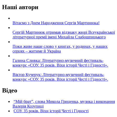
Наші автори
Вітаємо з Днем Народження Сергія Мартинюка!
Сергій Мартинюк отримав відзнаку жюрі Всеукраїнської
літературної премії імені Михайла Слабошпицького
Поки живе наше слово у книгах, у родинах, у наших
серцях – житиме й Україна
Галина Сливка: Літературно-музичний фестиваль-
конкурс «СОУ. 35 років. Віхи історії Честі і Гідності».
Віктор Кучерук: Літературно-музичний фестиваль-
конкурс «СОУ. 35 років. Віхи історії Честі і Гідності».
Відео
“Мій брат”, слова Микола Гриценка, музика і виконання
Валерія Козупиці
СОУ. 35 років. Віхи історії Честі і Гідності