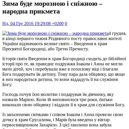
Зима буде морозною і сніжною –
народна прикмета
Нд, 04 Гру 2016 19:29:08 +0200
0
4 грудня,
в кінці першого тижня Різдвяного посту православні жителі
України відзначають велике свято – Введення в храм
Пресвятої Богородиці, або Третю Пречисту.
Історія свята Введення в храм Богородиці сходить до біблійної
історії про те, як праведне подружжя Іоаким і Анна не могли
мати дітей, хоч і перебували вже в похилому віці і благали
Бога подарувати їм дитину. Тому пара дала обіцянку, що якщо
в них народиться дитина, то вони віддадуть її на служіння
Богу.
Господь почув їхні молитви і подарував їм дівчинку, яку
назвали Марією. Коли їй виповнилося три роки, батьки
виконали свою обіцянку і віддали її в храм для служіння Богу.
Із запаленими свічками і співом Іоаким і Анна провели свою
дочку в храм Єрусалима, і Марія була введена у вівтар
первосвящеником Захарією. З цієї хвилини вона забула