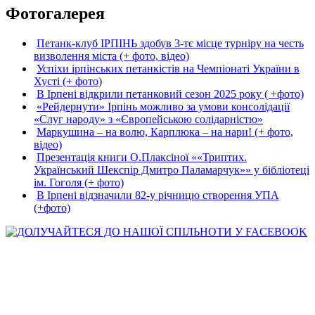
Фотогалерея
Петанк-клуб ІРПІНЬ здобув 3-тє місце турніру на честь
визволення міста (+ фото, відео)
Успіхи ірпінських петанкістів на Чемпіонаті України в
Хусті (+ фото)
В Ірпені відкрили петанковий сезон 2025 року ( +фото)
«Рейдернути» Ірпінь можливо за умови консолідації
«Слуг народу» з «Європейською солідарністю»
Маркушина – на волю, Карплюка – на нари! (+ фото,
відео)
Презентація книги О.Плаксіної ««Триптих.
Український Шекспір Дмитро Паламарчук»» у бібліотеці
ім. Гоголя (+ фото)
В Ірпені відзначили 82-у річницю створення УПА
(+фото)