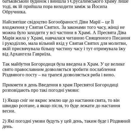
батьківський будинок і вийшла з Єрусалимського храму лише
тоді, як їй прийшла пора виходити заміж за Йосипа
Обручника.
Найсвятіше свідоцтво Богообраності Діви Марії – це Її
входження у Святая Святих. За законами того часу, жінці не
можна було заходити у всі частини в Храмі. А Пресвята Діва
Марія жила у Храмі, навчалася читанню Священного Писання
і рукоділлю, мала вільний вхід у Святая Святих для молитви,
якій присвячувала більшу частину часу і тут отримувала їжу
від Архангела Гавриїла.
Так майбутня Богородиця була введена в Храм. У це велике
свято православним дозволяється зробити послаблення
Різдвяного посту – на трапезі дозволяється риба і вино.
Прикмети в день Введення в храм Пресвятої Богородиці
розповідають про такі погодні умови:
1) Якщо сніг не вкриє землю ще до настання свята, то він
швидко розтане, а якщо після, то буде лежати до настання
весни.
2) Які погодні умови будуть у цей день, таким буде і Різдвяний
день.