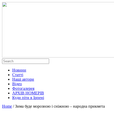
Новини
Статті
Наші автори
Відео
Фотогалерея
АРХІВ НОМЕРІВ
Куди піти в Ірпені
Home
/
Зима буде морозною і сніжною – народна прикмета