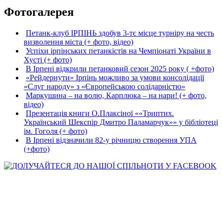
Фотогалерея
Петанк-клуб ІРПІНЬ здобув 3-тє місце турніру на честь
визволення міста (+ фото, відео)
Успіхи ірпінських петанкістів на Чемпіонаті України в
Хусті (+ фото)
В Ірпені відкрили петанковий сезон 2025 року ( +фото)
«Рейдернути» Ірпінь можливо за умови консолідації
«Слуг народу» з «Європейською солідарністю»
Маркушина – на волю, Карплюка – на нари! (+ фото,
відео)
Презентація книги О.Плаксіної ««Триптих.
Український Шекспір Дмитро Паламарчук»» у бібліотеці
ім. Гоголя (+ фото)
В Ірпені відзначили 82-у річницю створення УПА
(+фото)