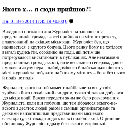
Якого х… я сюди прийшов?!
Пн, 01 Вер 2014 17:45:19 +0300
0
Вихідного погожого дня Журналіст на запрошення
представників громадськості прийшов на мітинг протесту,
влаштований на східцях міськради. Журналіст був, що
називається, з крутого бодуна. Цього ранку йому не хотілося
взагалі кудись іти, особливо на події, які потім ще
потребувалося висвітлювати в публікаціях. Але невгамовні
представники громадськості, наче весільного генерала, довго
вмовляли акулу пера – найвідомішого й найскандальнішого у
місті журналіста побувати на їхньому мітингу – бо ж без нього
й подія не подія.
Журналіст, якого на той момент найбільше за все у світі
турбував його похмільний синдром, тяжко зітхаючи добрався
до місця події. Важко передати яким же було розчарування
Журналіста, коли він побачив, що там зібралося всього-на-
всього з десяток людей разом з самими організаторами та
деякими найзатятішими представниками місцевого
електорату, які завжди ходять на всі подібні акції. Оцінивши
обстановку Журналіст одразу без всякої внутрішньої