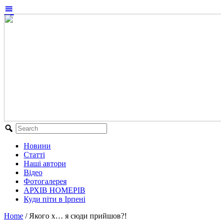
Новини
Статті
Наші автори
Відео
Фотогалерея
АРХІВ НОМЕРІВ
Куди піти в Ірпені
Home
/
Якого х… я сюди прийшов?!