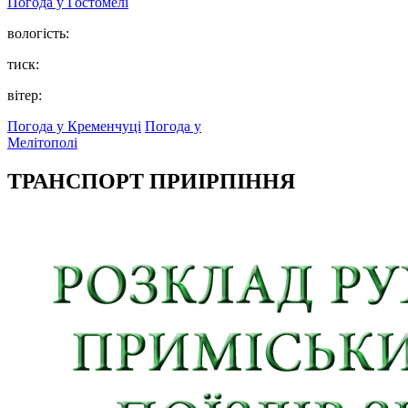
Погода у
Гостомелі
вологість:
тиск:
вітер:
Погода у Кременчуці
Погода у
Мелітополі
ТРАНСПОРТ ПРИІРПІННЯ