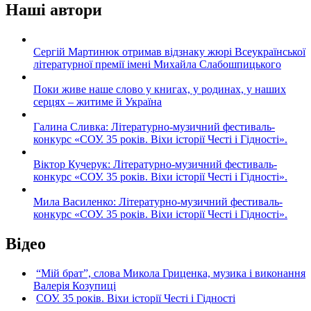
Наші автори
Сергій Мартинюк отримав відзнаку жюрі Всеукраїнської
літературної премії імені Михайла Слабошпицького
Поки живе наше слово у книгах, у родинах, у наших
серцях – житиме й Україна
Галина Сливка: Літературно-музичний фестиваль-
конкурс «СОУ. 35 років. Віхи історії Честі і Гідності».
Віктор Кучерук: Літературно-музичний фестиваль-
конкурс «СОУ. 35 років. Віхи історії Честі і Гідності».
Мила Василенко: Літературно-музичний фестиваль-
конкурс «СОУ. 35 років. Віхи історії Честі і Гідності».
Відео
“Мій брат”, слова Микола Гриценка, музика і виконання
Валерія Козупиці
СОУ. 35 років. Віхи історії Честі і Гідності