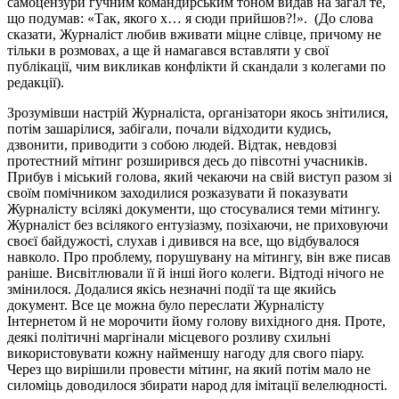
самоцензури гучним командирським тоном видав на загал те,
що подумав: «Так, якого х… я сюди прийшов?!». (До слова
сказати, Журналіст любив вживати міцне слівце, причому не
тільки в розмовах, а ще й намагався вставляти у свої
публікації, чим викликав конфлікти й скандали з колегами по
редакції).
Зрозумівши настрій Журналіста, організатори якось знітилися,
потім зашарілися, забігали, почали відходити кудись,
дзвонити, приводити з собою людей. Відтак, невдовзі
протестний мітинг розширився десь до півсотні учасників.
Прибув і міський голова, який чекаючи на свій виступ разом зі
своїм помічником заходилися розказувати й показувати
Журналісту всілякі документи, що стосувалися теми мітингу.
Журналіст без всілякого ентузіазму, позіхаючи, не приховуючи
своєї байдужості, слухав і дивився на все, що відбувалося
навколо. Про проблему, порушувану на мітингу, він вже писав
раніше. Висвітлювали її й інші його колеги. Відтоді нічого не
змінилося. Додалися якісь незначні події та ще якийсь
документ. Все це можна було переслати Журналісту
Інтернетом й не морочити йому голову вихідного дня. Проте,
деякі політичні маргінали місцевого розливу схильні
використовувати кожну найменшу нагоду для свого піару.
Через що вирішили провести мітинг, на який потім мало не
силоміць доводилося збирати народ для імітації велелюдності.