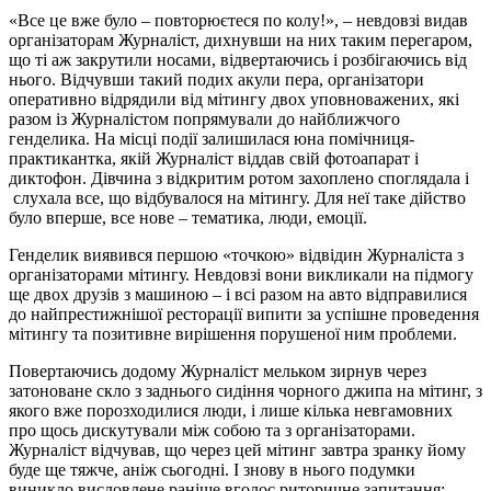
«Все це вже було – повторюєтеся по колу!», – невдовзі видав
організаторам Журналіст, дихнувши на них таким перегаром,
що ті аж закрутили носами, відвертаючись і розбігаючись від
нього. Відчувши такий подих акули пера, організатори
оперативно відрядили від мітингу двох уповноважених, які
разом із Журналістом попрямували до найближчого
генделика. На місці події залишилася юна помічниця-
практикантка, якій Журналіст віддав свій фотоапарат і
диктофон. Дівчина з відкритим ротом захоплено споглядала і
слухала все, що відбувалося на мітингу. Для неї таке дійство
було вперше, все нове – тематика, люди, емоції.
Генделик виявився першою «точкою» відвідин Журналіста з
організаторами мітингу. Невдовзі вони викликали на підмогу
ще двох друзів з машиною – і всі разом на авто відправилися
до найпрестижнішої ресторації випити за успішне проведення
мітингу та позитивне вирішення порушеної ним проблеми.
Повертаючись додому Журналіст мельком зирнув через
затоноване скло з заднього сидіння чорного джипа на мітинг, з
якого вже порозходилися люди, і лише кілька невгамовних
про щось дискутували між собою та з організаторами.
Журналіст відчував, що через цей мітинг завтра зранку йому
буде ще тяжче, аніж сьогодні. І знову в нього подумки
виникло висловлене раніше вголос риторичне запитання: