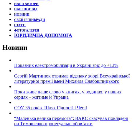
НАШІ АВТОРИ
НАШ ПОГЛЯД
НОВИНИ
СЕСІЇ ІРПІНЬРАДИ
СТАТТІ
ФОТОГАЛЕРЕЯ
ЮРИДИЧНА ДОПОМОГА
Новини
Показник електромобілізації в Україні зріс до +13%
Сергій Мартинюк отримав відзнаку жюрі Всеукраїнської
літературної премії імені Михайла Слабошпицького
Поки живе наше слово у книгах, у родинах, у наших
серцях – житиме й Україна
СОУ. 35 років. Шлях Гідності і Честі
“Маленька велика перемога”: ВАКС скасував покладені
на Тимошенко процесуальні обов’язки