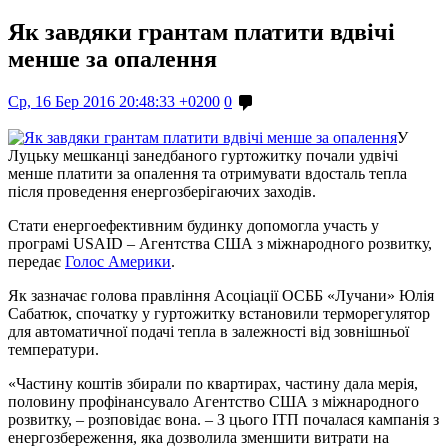
Як завдяки грантам платити вдвічі
менше за опалення
Ср, 16 Бер 2016 20:48:33 +0200
0
У
Луцьку мешканці занедбаного гуртожитку почали удвічі
менше платити за опалення та отримувати вдосталь тепла
після проведення енергозберігаючих заходів.
Стати енергоефективним будинку допомогла участь у
програмі USAID – Агентства США з міжнародного розвитку,
передає
Голос Америки
.
Як зазначає голова правління Асоціації ОСББ «Лучани» Юлія
Сабатюк, спочатку у гуртожитку встановили терморегулятор
для автоматичної подачі тепла в залежності від зовнішньої
температури.
«Частину коштів збирали по квартирах, частину дала мерія,
половину профінансувало Агентство США з міжнародного
розвитку, – розповідає вона. – З цього ІТП почалася кампанія з
енергозбереження, яка дозволила зменшити витрати на