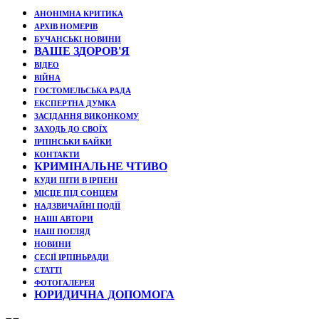
АНОНІМНА КРИТИКА
АРХІВ НОМЕРІВ
БУЧАНСЬКІ НОВИНИ
ВАШЕ ЗДОРОВ'Я
ВІДЕО
ВІЙНА
ГОСТОМЕЛЬСЬКА РАДА
ЕКСПЕРТНА ДУМКА
ЗАСІДАННЯ ВИКОНКОМУ
ЗАХОДЬ ДО СВОЇХ
ІРПІНСЬКИ БАЙКИ
КОНТАКТИ
КРИМІНАЛЬНЕ ЧТИВО
КУДИ ПІТИ В ІРПЕНІ
МІСЦЕ ПІД СОНЦЕМ
НАДЗВИЧАЙНІ ПОДЇЇ
НАШІ АВТОРИ
НАШ ПОГЛЯД
НОВИНИ
СЕСІЇ ІРПІНЬРАДИ
СТАТТІ
ФОТОГАЛЕРЕЯ
ЮРИДИЧНА ДОПОМОГА