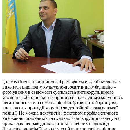
І, насамкінець, принципове: Громадянське суспільство має
виконати виключну культурно-просвітницьку функцію –
формування в свідомості суспільства антикорупційного
мислення, обстановки несприйняття населенням корупції як
негативного явища вже на рівні побутового хабарництва,
висвітлення протидії корупції як достойної громадянської
позиції. Не можна нехтувати і фактором профілактичного
виховання чиновників та схильного до корупції бізнесу на
прикладах неправедних злетів та ганебних падінь від
Лазаренка до «сім’ї», аналізу схиблених клептоманічних