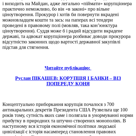
і виходить на Майдан, адже легально «піймати» корупціонера
практично неможливо, бо він «в законі» про вільне
ціноутворення. Прокурор і хотів би повернути вкрадені
можновладцем кошти та зась: на паперах всі тендери
проведені в правовому полі (мовляв, така кон’юнктура
ціноутворення). Суддя може б і радий відсудити вкрадене
державі, та адвокат корупціонера розбиває доводи прокурора
відсутністю законних щодо вартості державної закупівлі
підстав для стягнення.
Читайте публікацію:
Руслан ПІКАШЕВ: КОРУПЦІЯ І БАНКИ – ВІЗ
ПОПЕРЕДУ КОНЯ
Концептуально приборкання корупція почалося з 700
антикаральних декретів Президента США Рузвельта ще 100
років тому, сутність яких саме і полягала в унормуванні норми
прибутку в природних та штучно створених монополіях. В
наступному вся історія економічної політики людської
цивілізації є історія насамперед становлення правових