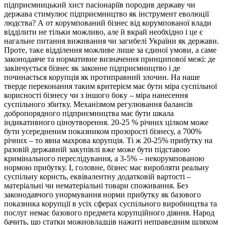
підприємницький хист пасіонаріїв породив державу чи
держава стимулює підприємництво як інструмент еволюції
людства? А от корумпований бізнес від корумпованої влади
відділити не тільки можливо, але й вкрай необхідно і це є
нагальне питання виживання чи загибелі України як держави.
Проте, таке відділення можливе лише за єдиної умови, а саме
законодавче та нормативне визначення принципової межі: де
закінчується бізнес як законне підприємництво і де
починається корупція як протиправний злочин. На наше
тверде переконання таким критерієм має бути міра суспільної
корисності бізнесу чи з іншого боку – міра нанесення
суспільного збитку. Механізмом регулювання балансів
добропорядного підприємництва має бути шкала
індикативного ціноутворення. 20-25 % річних цілком може
бути усередненим показником прозорості бізнесу, а 700%
річних – то явна махрова корупція. Ті ж 20-25% прибутку на
разовій державній закупівлі вже може бути підставою
кримінального переслідування, а 3-5% – некорумпованою
нормою прибутку. І, головне, бізнес має виробляти реальну
суспільну користь, еквівалентну додатковій вартості –
матеріальні чи нематеріальні товари споживання. Без
законодавчого унормування норми прибутку як базового
показника корупції в усіх сферах суспільного виробництва та
послуг немає базового предмета корупційного діяння. Народ
бачить, що статки можновладців нажиті неправедним шляхом