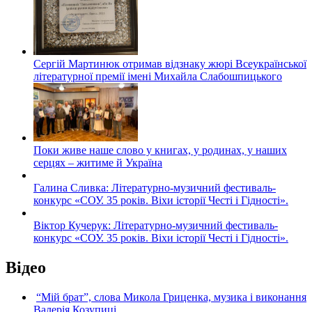
Сергій Мартинюк отримав відзнаку жюрі Всеукраїнської
літературної премії імені Михайла Слабошпицького
Поки живе наше слово у книгах, у родинах, у наших
серцях – житиме й Україна
Галина Сливка: Літературно-музичний фестиваль-
конкурс «СОУ. 35 років. Віхи історії Честі і Гідності».
Віктор Кучерук: Літературно-музичний фестиваль-
конкурс «СОУ. 35 років. Віхи історії Честі і Гідності».
Відео
“Мій брат”, слова Микола Гриценка, музика і виконання
Валерія Козупиці