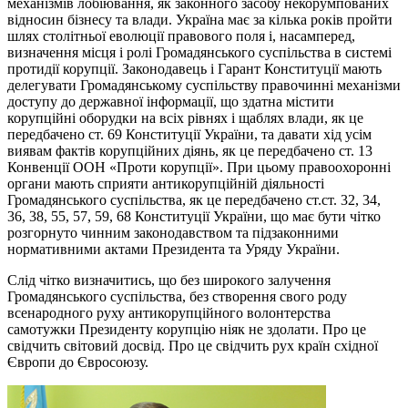
механізмів лобіювання, як законного засобу некорумпованих
відносин бізнесу та влади. Україна має за кілька років пройти
шлях столітньої еволюції правового поля і, насамперед,
визначення місця і ролі Громадянського суспільства в системі
протидії корупції. Законодавець і Гарант Конституції мають
делегувати Громадянському суспільству правочинні механізми
доступу до державної інформації, що здатна містити
корупційні оборудки на всіх рівнях і щаблях влади, як це
передбачено ст. 69 Конституції України, та давати хід усім
виявам фактів корупційних діянь, як це передбачено ст. 13
Конвенції ООН «Проти корупції». При цьому правоохоронні
органи мають сприяти антикорупційній діяльності
Громадянського суспільства, як це передбачено ст.ст. 32, 34,
36, 38, 55, 57, 59, 68 Конституції України, що має бути чітко
розгорнуто чинним законодавством та підзаконними
нормативними актами Президента та Уряду України.
Слід чітко визначитись, що без широкого залучення
Громадянського суспільства, без створення свого роду
всенародного руху антикорупційного волонтерства
самотужки Президенту корупцію ніяк не здолати. Про це
свідчить світовий досвід. Про це свідчить рух країн східної
Європи до Євросоюзу.