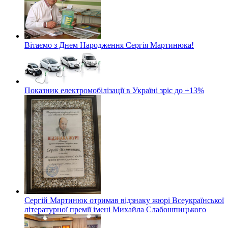
Вітаємо з Днем Народження Сергія Мартинюка!
Показник електромобілізації в Україні зріс до +13%
Сергій Мартинюк отримав відзнаку жюрі Всеукраїнської
літературної премії імені Михайла Слабошпицького