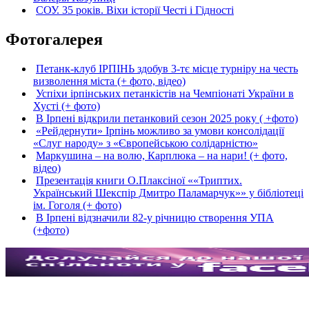
СОУ. 35 років. Віхи історії Честі і Гідності
Фотогалерея
Петанк-клуб ІРПІНЬ здобув 3-тє місце турніру на честь
визволення міста (+ фото, відео)
Успіхи ірпінських петанкістів на Чемпіонаті України в
Хусті (+ фото)
В Ірпені відкрили петанковий сезон 2025 року ( +фото)
«Рейдернути» Ірпінь можливо за умови консолідації
«Слуг народу» з «Європейською солідарністю»
Маркушина – на волю, Карплюка – на нари! (+ фото,
відео)
Презентація книги О.Плаксіної ««Триптих.
Український Шекспір Дмитро Паламарчук»» у бібліотеці
ім. Гоголя (+ фото)
В Ірпені відзначили 82-у річницю створення УПА
(+фото)