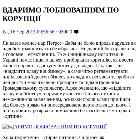
ВДАРИМО ЛОБІЮВАННЯМ ПО
КОРУПЦІЇ
Вт, 16 Чер 2015 09:56:56 +0300
0
Як казав колись цар Петро: «Дабы не было впредь нарушения
надобно узаконить это безобразие». Не дурний був правитель,
а головне – ефективний. То ж і нинішньому його тезці в
Україні немає іншого шляху приборкати корупцію, як ввести
жорсткі правила доступу бізнесу до влади. Так, так – не
«відділити владу від бізнесу», а саме чітко регламентувати
цивілізований доступ бізнесу до владних ресурсів та зробити
цей доступ максимально прозорим та підконтрольним
Громадянському суспільству. Адже очевидно, що «відділити
владу від бізнесу» в прямому контексті цього питання
неможливо за визначенням, оскільки гроші влади прийшли
від бізнесу прямо чи опосередковано вертаються до нього. І
цю пуповину розірвати неможливо без загибелі і «матері» і
«дитини».
Хоча теоретично – спірне питання: чи бізнес як