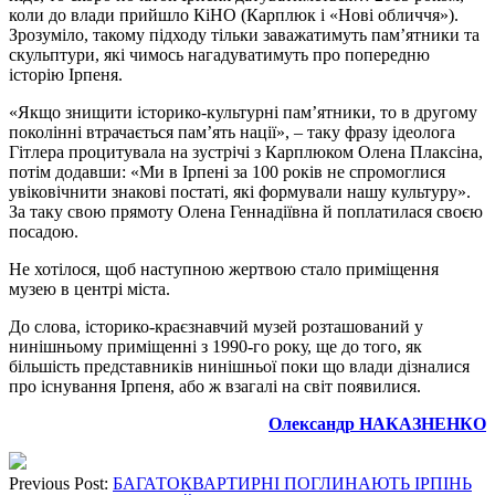
коли до влади прийшло КіНО (Карплюк і «Нові обличчя»).
Зрозуміло, такому підходу тільки заважатимуть пам’ятники та
скульптури, які чимось нагадуватимуть про попередню
історію Ірпеня.
«Якщо знищити історико-культурні пам’ятники, то в другому
поколінні втрачається пам’ять нації», – таку фразу ідеолога
Гітлера процитувала на зустрічі з Карплюком Олена Плаксіна,
потім додавши: «Ми в Ірпені за 100 років не спромоглися
увіковічнити знакові постаті, які формували нашу культуру».
За таку свою прямоту Олена Геннадіївна й поплатилася своєю
посадою.
Не хотілося, щоб наступною жертвою стало приміщення
музею в центрі міста.
До слова, історико-краєзнавчий музей розташований у
нинішньому приміщенні з 1990-го року, ще до того, як
більшість представників нинішньої поки що влади дізналися
про існування Ірпеня, або ж взагалі на світ появилися.
Олександр НАКАЗНЕНКО
Previous Post:
БАГАТОКВАРТИРНІ ПОГЛИНАЮТЬ ІРПІНЬ