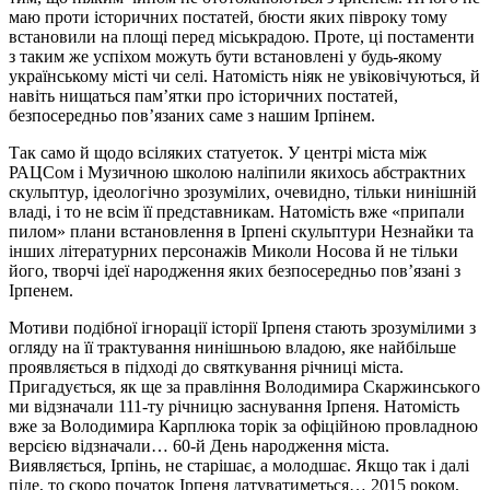
маю проти історичних постатей, бюсти яких півроку тому
встановили на площі перед міськрадою. Проте, ці постаменти
з таким же успіхом можуть бути встановлені у будь-якому
українському місті чи селі. Натомість ніяк не увіковічуються, й
навіть нищаться пам’ятки про історичних постатей,
безпосередньо пов’язаних саме з нашим Ірпінем.
Так само й щодо всіляких статуеток. У центрі міста між
РАЦСом і Музичною школою наліпили якихось абстрактних
скульптур, ідеологічно зрозумілих, очевидно, тільки нинішній
владі, і то не всім її представникам. Натомість вже «припали
пилом» плани встановлення в Ірпені скульптури Незнайки та
інших літературних персонажів Миколи Носова й не тільки
його, творчі ідеї народження яких безпосередньо пов’язані з
Ірпенем.
Мотиви подібної ігнорації історії Ірпеня стають зрозумілими з
огляду на її трактування нинішньою владою, яке найбільше
проявляється в підході до святкування річниці міста.
Пригадується, як ще за правління Володимира Скаржинського
ми відзначали 111-ту річницю заснування Ірпеня. Натомість
вже за Володимира Карплюка торік за офіційною провладною
версією відзначали… 60-й День народження міста.
Виявляється, Ірпінь, не старішає, а молодшає. Якщо так і далі
піде, то скоро початок Ірпеня датуватиметься… 2015 роком,