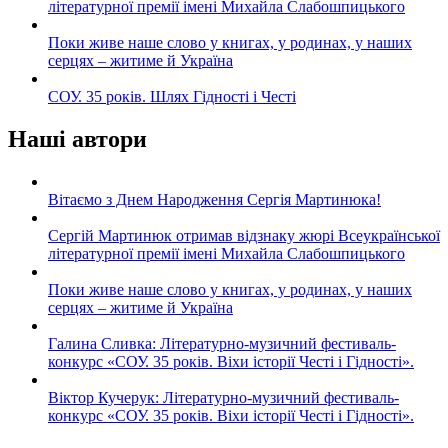
літературної премії імені Михайла Слабошпицького
Поки живе наше слово у книгах, у родинах, у наших
серцях – житиме й Україна
СОУ. 35 років. Шлях Гідності і Честі
Наші автори
Вітаємо з Днем Народження Сергія Мартинюка!
Сергій Мартинюк отримав відзнаку жюрі Всеукраїнської
літературної премії імені Михайла Слабошпицького
Поки живе наше слово у книгах, у родинах, у наших
серцях – житиме й Україна
Галина Сливка: Літературно-музичний фестиваль-
конкурс «СОУ. 35 років. Віхи історії Честі і Гідності».
Віктор Кучерук: Літературно-музичний фестиваль-
конкурс «СОУ. 35 років. Віхи історії Честі і Гідності».