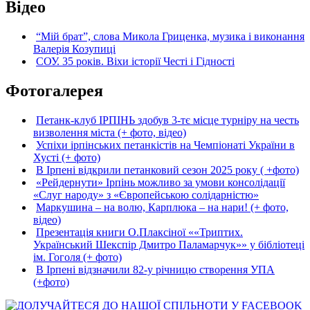
Відео
“Мій брат”, слова Микола Гриценка, музика і виконання
Валерія Козупиці
СОУ. 35 років. Віхи історії Честі і Гідності
Фотогалерея
Петанк-клуб ІРПІНЬ здобув 3-тє місце турніру на честь
визволення міста (+ фото, відео)
Успіхи ірпінських петанкістів на Чемпіонаті України в
Хусті (+ фото)
В Ірпені відкрили петанковий сезон 2025 року ( +фото)
«Рейдернути» Ірпінь можливо за умови консолідації
«Слуг народу» з «Європейською солідарністю»
Маркушина – на волю, Карплюка – на нари! (+ фото,
відео)
Презентація книги О.Плаксіної ««Триптих.
Український Шекспір Дмитро Паламарчук»» у бібліотеці
ім. Гоголя (+ фото)
В Ірпені відзначили 82-у річницю створення УПА
(+фото)