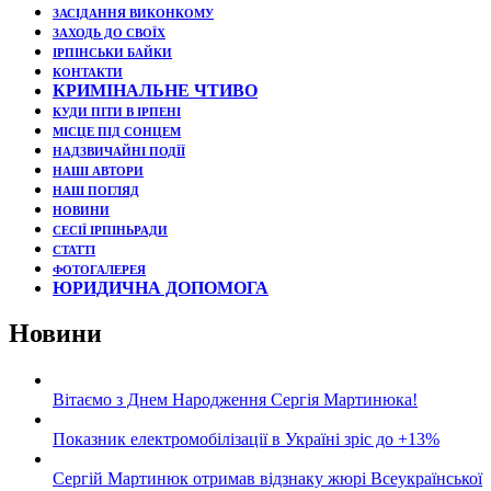
ЗАСІДАННЯ ВИКОНКОМУ
ЗАХОДЬ ДО СВОЇХ
ІРПІНСЬКИ БАЙКИ
КОНТАКТИ
КРИМІНАЛЬНЕ ЧТИВО
КУДИ ПІТИ В ІРПЕНІ
МІСЦЕ ПІД СОНЦЕМ
НАДЗВИЧАЙНІ ПОДЇЇ
НАШІ АВТОРИ
НАШ ПОГЛЯД
НОВИНИ
СЕСІЇ ІРПІНЬРАДИ
СТАТТІ
ФОТОГАЛЕРЕЯ
ЮРИДИЧНА ДОПОМОГА
Новини
Вітаємо з Днем Народження Сергія Мартинюка!
Показник електромобілізації в Україні зріс до +13%
Сергій Мартинюк отримав відзнаку жюрі Всеукраїнської