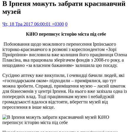
В Ірпеня можуть забрати краєзнавчий
музей
Чт, 18 Тра 2017 06:00:01 +0300
0
КіНО переписує історію міста під себе
Побоювання щодо можливого перенесення Ірпінського
історико-краєзнавчого в розмові з кореспондентом «Зорі
Приірпіння» висловила вже колишня його працівниця Олена
Плаксіна, яка працювала зберігачем фондів з 2008-го року, а
нещодавно «за власним бажанням» залишила цю посаду.
Сусідню аптеку вже викупили, і очевидці бачили людей, які
«господарським оком» підходили – примірялися, що тут
можна зробити. Справді, приміщення музею – ласий шматок
для бізнесменів у центрі Ірпеня. На нього вже зазіхала одна із
попередніх влад. Тоді працівникам музею і небайдужій
громадськості вдалося відстояти, вберегти музей від
переселення в інше місце.