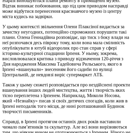
Наразі виношуються плани ремонту в приміщенні музею.
Відтак виникає побоювання, що під цим приводом насправді
може відбутися перенесення краєзнавчого музею із центру
міста кудись на задвірки.
У цьому контексті звільнення Олени Плаксіної видається за
зачистку неугодних, потенційно спроможних порушити такі
плани. Олена Геннадіївна розповідає, що тиск з боку влади на
неї розпочався десь півроку тому, коли вона мала сміливість
опублікувати в ютубі відеоролик про стан справ у сфері
історико-культурної спадщини Ірпеня. У ньому, зокрема,
висловлювалася критика з приводу відзначення 120-річчя з
Дня народження Максима Тадейовича Рильського, якого в
Ірпені «вшанували» знесенням його садиби по вулиці
Центральній, де невдовзі виріс супермаркет АТБ.
Також у цьому сюжеті розповідається про нездійснені проекти
вшанування інших людей мистецтва, життя і творчість яких
тісно переплетена з Ірпенем. Наприклад, Миколи Носова,
який «Незнайку» писав зі своїх дитячих спогадів, коли жив в
Ірпені неподалік того місця, де нині розташований Будинок
творчості письменників.
Справді, в Ірпені протягом останніх двох років наставили
чимало пам’ятників та скульптур. Але всі вони вирізняються
тим, що ніяким чином не ототожнюються з Ірпенем. Нічого не