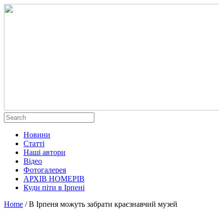
Новини
Статті
Наші автори
Відео
Фотогалерея
АРХІВ НОМЕРІВ
Куди піти в Ірпені
Home
/
В Ірпеня можуть забрати краєзнавчий музей