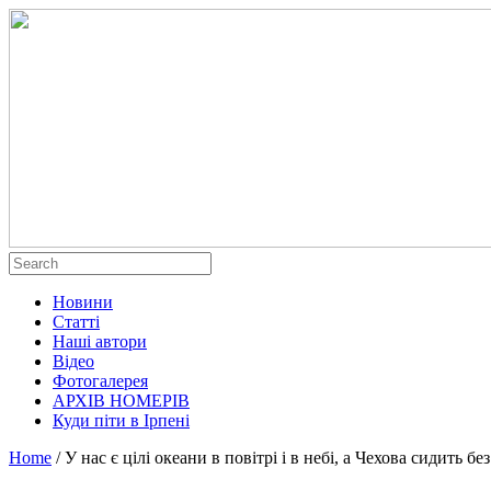
Новини
Статті
Наші автори
Відео
Фотогалерея
АРХІВ НОМЕРІВ
Куди піти в Ірпені
Home
/
У нас є цілі океани в повітрі і в небі, а Чехова сидить бе