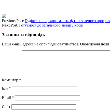
Previous Post:
Будівельні паркани мають бути з зеленого профна
Next Post:
Готуємося до загального аналізу крові
Залишити відповідь
Ваша e-mail адреса не оприлюднюватиметься.
Обов’язкові поля
Коментар
*
Ім'я
*
Email
*
Сайт