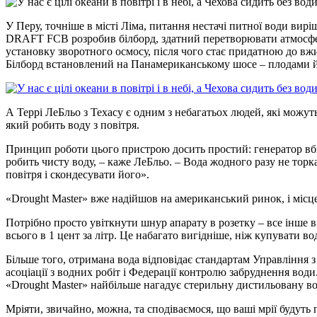
У Перу, точніше в місті Ліма, питання нестачі питної води ви
DRAFT FCB розробив білборд, здатний перетворювати атмосферну
установку зворотного осмосу, після чого стає придатною до вжи
Білборд встановлений на Панамериканському шосе – плодами йог
А Террі ЛеБльо з Техасу є одним з небагатьох людей, які можуть
який робить воду з повітря.
Принцип роботи цього пристрою досить простий: генератор вбира
робить чисту воду, – каже ЛеБльо. – Вода жодного разу не торкає
повітря і скондесувати його».
«Drought Master» вже надійшов на американський ринок, і місц
Потрібно просто увіткнути шнур апарату в розетку – все інше ві
всього в 1 цент за літр. Це набагато вигідніше, ніж купувати в
Більше того, отримана вода відповідає стандартам Управління 
асоціації з водних робіт і Федерації контролю забруднення води.
«Drought Master» найбільше нагадує стерильну дистильовану во
Мріяти, звичайно, можна, та сподіваємося, що ваші мрії будуть п