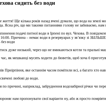
 Чехова сидить без води
життя! Ще кілька років назад вчені думали, що вода на землі мо
ода. Ясна річ, що ми такими питаннями голову не забиваємо, нам 
нення подачі питної води в Ірпені по вул. Чехова. В повідомленн
3:00 до 16:00. Причина – немає води в резервуарах у зв’язку зі
 тиск дуже низький, через що не вмикаються котли та пральні м
час, як мешканці мусять ходити до бюветів, щоб хоча б приготува
ів Приірпіння, яке останнім часом помітили всі, а багато хто наві
свячені любові до води.
я по причині, наприклад, забруднення водозабірної річки чи пере
ороняє нам пропонувати свої варіанти ну, або ж просто помріяти