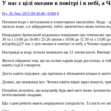
У нас є цілі океани в повітрі і в небі, а
Нд, 26 Лип 2015 09:36:40 +0300
0
Питання води є актуальним в планетарних масштабах. Вода – це 
запасах води, а в забрудненні, тобто закінчитись може питна в
Нещодавно Ірпінський водоканал повідомив про тимчасове припи
30 та з 13-00 до 16-00 і 25-26 липня з 10:00 до 11:30 та з 1
м3/доба).
Насправді ж воду почали вимикати ще 21 липня вночі. Ввечері
Жителі ображені тим, що на полив парків води достатньо, в той 
навіть годі й говорити.
Дехто навіть підозрює, що причина в збільшенні кількості жител
Думаю, що мешканці вул. Чехова навіть вірші зараз пишуть, при
Потрібно розуміти, що водозабір будь-якої миті може зупинитис
інтенсивними опадами.
Що з цим робити мають вирішувати спеціалісти. Та ніхто не заб