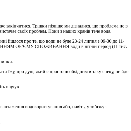
же закінчитися. Трішки пізніше ми дізналися, що проблема не в
вистачає своїх проблем. Поки з наших кранів тече вода.
і йшлося про те, що води не буде 23-24 липня з 09-30 до 11-
 ЗБІЛЬШЕННЯМ ОБ’ЄМУ СПОЖИВАННЯ води в літній період (11 тис.
ашинки.
ти їжу, про душ, який є просто необхідним в таку спеку, не йде
ть відчув.
вантаження водокористування або, навіть, у зв’язку з
.