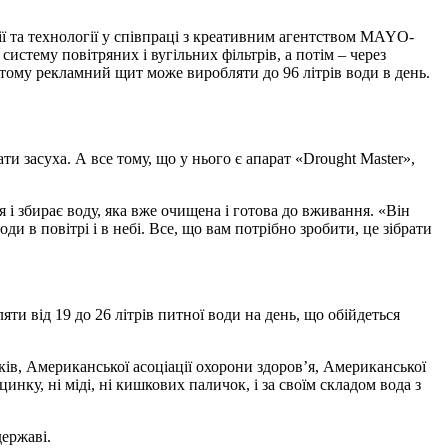
ії та технології у співпраці з креативним агентством MAYO-
стему повітряних і вугільних фільтрів, а потім – через
, тому рекламний щит може виробляти до 96 літрів води в день.
и засуха. А все тому, що у нього є апарат «Drought Master»,
і збирає воду, яка вже очищена і готова до вживання. «Він
ди в повітрі і в небі. Все, що вам потрібно зробити, це зібрати
ти від 19 до 26 літрів питної води на день, що обійдеться
ків, Американської асоціації охорони здоров’я, Американської
цинку, ні міді, ні кишкових паличок, і за своїм складом вода з
державі.