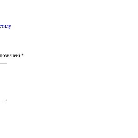
стилу
 позначені
*