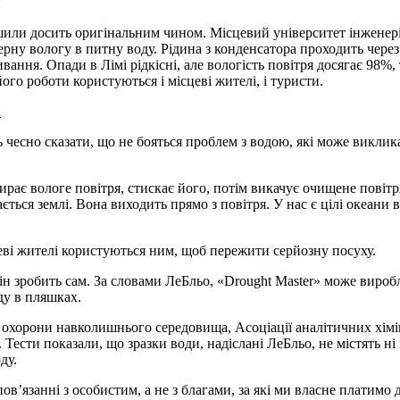
рішили досить оригінальним чином. Місцевий університет інженер
 вологу в питну воду. Рідина з конденсатора проходить через си
вання. Опади в Лімі рідкісні, але вологість повітря досягає 98%
о роботи користуються і місцеві жителі, і туристи.
 чесно сказати, що не бояться проблем з водою, які може викликат
є вологе повітря, стискає його, потім викачує очищене повітря 
ться землі. Вона виходить прямо з повітря. У нас є цілі океани во
еві жителі користуються ним, щоб пережити серйозну посуху.
н зробить сам. За словами ЛеБльо, «Drought Master» може виробля
оду в пляшках.
з охорони навколишнього середовища, Асоціації аналітичних хімі
 Тести показали, що зразки води, надіслані ЛеБльо, не містять ні 
ду.
ов’язанні з особистим, а не з благами, за які ми власне платимо 