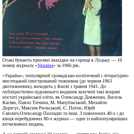
Отакі бувають приємні знахідки на горищі в Луцьку — 10
номер журналу «
Україна
» за 1966 рік.
«Україна», популярний громадсько-політичний і літературно-
мистецький ілюстрований тижневик (до червня 1963
двотижневик), виходить у Києві з травня 1941. До
публіцистично-художнього видання залучені такі яскраві
постаті української еліти, як Олександр Довженко, Василь
Касіян, Павло Тичина, М. Мануїльський, Михайло
Дерегус, Максим Рильський, Є. Патон, Юрій
Смолич,Олександр Палладін та інші. З повоєнних 40-х і до
кінця перебудовчих 80-х журнал — одне із найпопулярніших
вітчизняних видань.