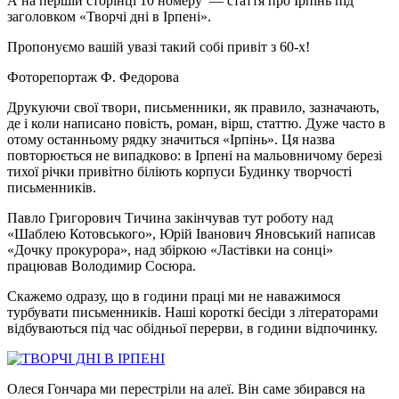
А на першій сторінці 10 номеру — стаття про Ірпінь під
заголовком «Творчі дні в Ірпені».
Пропонуємо вашій увазі такий собі привіт з 60-х!
Фоторепортаж Ф. Федорова
Друкуючи свої твори, письменники, як правило, зазначають,
де і коли написано повість, роман, вірш, статтю. Дуже часто в
отому останньому рядку значиться «Ірпінь». Ця назва
повторюється не випадково: в Ірпені на мальовничому березі
тихої річки привітно біліють корпуси Будинку творчості
письменників.
Павло Григорович Тичина закінчував тут роботу над
«Шаблею Котовського», Юрій Іванович Яновський написав
«Дочку прокурора», над збіркою «Ластівки на сонці»
працював Володимир Сосюра.
Скажемо одразу, що в години праці ми не наважимося
турбувати письменників. Наші короткі бесіди з літераторами
відбуваються під час обідньої перерви, в години відпочинку.
Олеся Гончара ми перестріли на алеї. Він саме збирався на