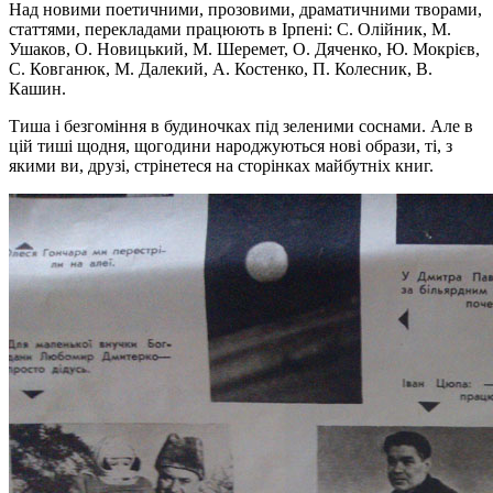
Над новими поетичними, прозовими, драматичними творами,
статтями, перекладами працюють в Ірпені: С. Олійник, М.
Ушаков, О. Новицький, М. Шеремет, О. Дяченко, Ю. Мокрієв,
С. Ковганюк, М. Далекий, А. Костенко, П. Колесник, В.
Кашин.
Тиша і безгоміння в будиночках під зеленими соснами. Але в
цій тиші щодня, щогодини народжуються нові образи, ті, з
якими ви, друзі, стрінетеся на сторінках майбутніх книг.