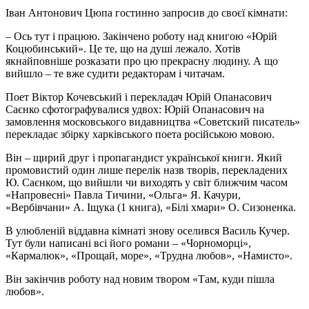
Іван Антонович Цюпа гостинно запросив до своєї кімнати:
– Ось тут і працюю. Закінчено роботу над книгою «Юрій
Коцюбинський». Це те, що на душі лежало. Хотів
якнайповніше розказати про цю прекрасну людину. А що
вийшло – те вже судити редакторам і читачам.
Поет Віктор Кочевський і перекладач Юрій Опанасович
Саєнко сфотографувалися удвох: Юрій Опанасович на
замовлення московського видавництва «Советский писатель»
перекладає збірку харківського поета російською мовою.
Він – щирий друг і пропагандист української книги. Який
промовистий один лише перелік назв творів, перекладених
Ю. Саєнком, що вийшли чи виходять у світ ближчим часом
«Напровесні» Павла Тичини, «Ольга» Я. Качури,
«Вербівчани» А. Іщука (1 книга), «Білі хмари» О. Сизоненка.
В улюбленій віддавна кімнаті знову оселився Василь Кучер.
Тут були написані всі його романи – «Чорноморці»,
«Кармалюк», «Прощай, море», «Трудна любов», «Намисто».
Він закінчив роботу над новим твором «Там, куди пішла
любов».