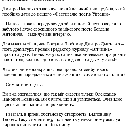
Дмитро Павличко завершує новий великий цикл рубаїв, який
пообіцяв дати до нашого «Фестивалю поетів України».
– Написав також передмову до збірки поезій несправедливо
забутого і дуже своєрідного та цікавого поета Богдана
Антонича, – закінчує він інтерв’ю.
Для маленької внучки Богдани Любомир Дмитро Дмитерко –
поет, драматург, прозаїк і редактор журналу «Вітчизна» –
просто дідусь. І вона, мабуть, єдина, яка не заважає працювати
навіть тоді, коли владно вимагає від свого діда: «Гу-лять!».
Хто зна, чи не найкращі слова про долю майбутнього
покоління народжуються у письменника саме в такі хвилини?
– Симпатично тут…
Ви вже здогадалися, що так міг сказати тільки Олександр
Іванович Ковінька. Ви бачите, що він усміхається. Очевидно,
щось смішне написав в цю хвилину.
– І взагалі, в Ірпені обстановку створюють. Відповідну.
Творчу. Таку симпатичну, що я навіть у незвичному амплуа
вирішив виступити: повість пишу.