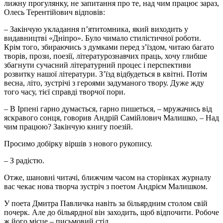
лижну прогулянку, не запитання про те, над чим працює зараз,
Олесь Терентійович відповів:
– Закінчую укладання п’ятитомника, який виходить у
видавництві «Дніпро». Було чимало стилістичної роботи.
Крім того, збираючись з думками перед з’їздом, читаю багато
творів, прози, поезії, літературознавчих праць, хочу глибше
збагнути сучасний літературний процес і перспективи
розвитку нашої літератури. З’їзд відбудеться в квітні. Потім
весна, літо, зустрічі з героями задуманого твору. Дуже жду
того часу, тієї справді творчої пори.
– В Ірпені гарно думається, гарно пишеться, – мружачись від
яскравого сонця, говорив Андрій Самійлович Малишко, – Над
чим працюю? Закінчую книгу поезій.
Просимо добірку віршів з нового рукопису.
– З радістю.
Отже, шановні читачі, ближчим часом на сторінках журналу
вас чекає нова творча зустріч з поетом Андрієм Малишком.
У поета Дмитра Павличка навіть за більярдним столом свій
почерк. Але до більярдної він заходить, щоб відпочити. Робоче
ж його місце – письмовий стіл.