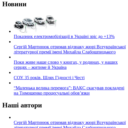
Новини
Показник електромобілізації в Україні зріс до +13%
Сергій Мартинюк отримав відзнаку жюрі Всеукраїнської
літературної премії імені Михайла Слабошпицького
Поки живе наше слово у книгах, у родинах, у наших
серцях – житиме й Україна
СОУ. 35 років. Шлях Гідності і Честі
“Маленька велика перемога”: ВАКС скасував покладені
на Тимошенко процесуальні обов’язки
Наші автори
Сергій Мартинюк отримав відзнаку жюрі Всеукраїнської
літературної премії імені Михайла Слабошпицького