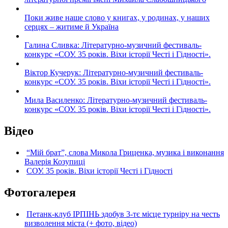
Поки живе наше слово у книгах, у родинах, у наших
серцях – житиме й Україна
Галина Сливка: Літературно-музичний фестиваль-
конкурс «СОУ. 35 років. Віхи історії Честі і Гідності».
Віктор Кучерук: Літературно-музичний фестиваль-
конкурс «СОУ. 35 років. Віхи історії Честі і Гідності».
Мила Василенко: Літературно-музичний фестиваль-
конкурс «СОУ. 35 років. Віхи історії Честі і Гідності».
Відео
“Мій брат”, слова Микола Гриценка, музика і виконання
Валерія Козупиці
СОУ. 35 років. Віхи історії Честі і Гідності
Фотогалерея
Петанк-клуб ІРПІНЬ здобув 3-тє місце турніру на честь
визволення міста (+ фото, відео)