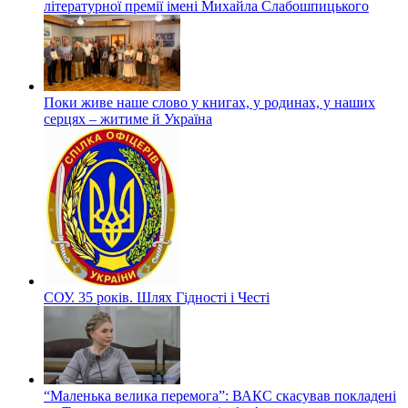
літературної премії імені Михайла Слабошпицького
Поки живе наше слово у книгах, у родинах, у наших
серцях – житиме й Україна
СОУ. 35 років. Шлях Гідності і Честі
“Маленька велика перемога”: ВАКС скасував покладені