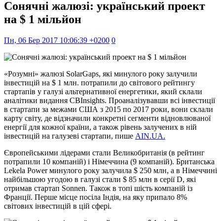
Сонячні жалюзі: український проект
на $ 1 мільйон
Пн, 06 Бер 2017 10:06:39 +0200
0
«Розумні» жалюзі SolarGaps, які минулого року залучили
інвестицій на $ 1 млн. потрапили до світового рейтингу
стартапів у галузі альтернативної енергетики, який склали
аналітики видання CBInsights. Проаналізувавши всі інвестиції
в стартапи за межами США з 2015 по 2017 роки, вони склали
карту світу, де відзначили конкретні сегменти відновлюваної
енергії для кожної країни, а також рівень залучених в ній
інвестицій на галузеві стартапи, пише
AIN.UA.
Європейськими лідерами стали Великобританія (в рейтинг
потрапили 10 компаній) і Німеччина (9 компаній). Британська
Lekela Power минулого року залучила $ 250 млн, а в Німеччині
найбільшою угодою в галузі стали $ 85 млн в серії D, які
отримав стартап Sonnen. Також в топі шість компаній із
Франції. Перше місце посіла Індія, на яку припало 8%
світових інвестицій в цій сфері.