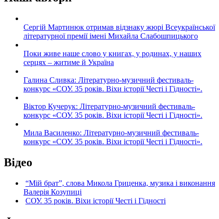
Сергій Мартинюк отримав відзнаку жюрі Всеукраїнської
літературної премії імені Михайла Слабошпицького
Поки живе наше слово у книгах, у родинах, у наших
серцях – житиме й Україна
Галина Сливка: Літературно-музичний фестиваль-
конкурс «СОУ. 35 років. Віхи історії Честі і Гідності».
Віктор Кучерук: Літературно-музичний фестиваль-
конкурс «СОУ. 35 років. Віхи історії Честі і Гідності».
Мила Василенко: Літературно-музичний фестиваль-
конкурс «СОУ. 35 років. Віхи історії Честі і Гідності».
Відео
“Мій брат”, слова Микола Гриценка, музика і виконання
Валерія Козупиці
СОУ. 35 років. Віхи історії Честі і Гідності