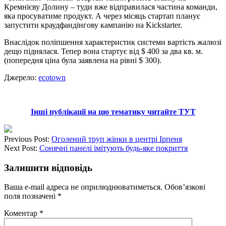
Кремнієву Долину – туди вже відправилася частина команди,
яка просуватиме продукт. А через місяць стартап планує
запустити краудфандінгову кампанію на Kickstarter.
Внаслідок поліпшення характеристик системи вартість жалюзі
дещо піднялася. Тепер вона стартує від $ 400 за два кв. м.
(попередня ціна була заявлена ​​на рівні $ 300).
Джерело:
ecotown
Інші публікації на цю тематику читайте ТУТ
Previous Post:
Оголений труп жінки в центрі Ірпеня
Next Post:
Сонячні панелі імітують будь-яке покриття
Залишити відповідь
Ваша e-mail адреса не оприлюднюватиметься.
Обов’язкові
поля позначені
*
Коментар
*