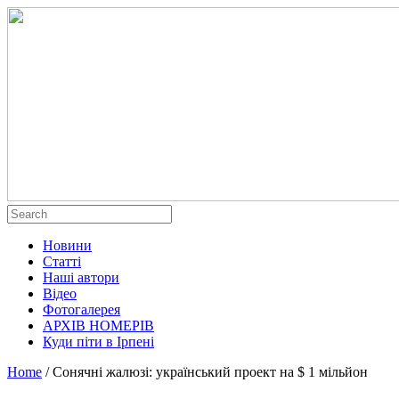
Новини
Статті
Наші автори
Відео
Фотогалерея
АРХІВ НОМЕРІВ
Куди піти в Ірпені
Home
/
Сонячні жалюзі: український проект на $ 1 мільйон