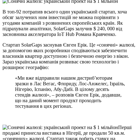
В топ-92 потрапив всього один український стартап, хоча
обсяг залучених ним інвестицій не можна порівняти з
угодами компаній з розвинених європейських країн. Як
підрахували аналітики, SolarGaps залучив $ 240, 000 від
засновника акселератора IoT Hub Романа Кравченко.
Стартап SolarGaps заснував Євген Ерік. Це «сонячні» жалюзі,
за допомогою яких розробники сподіваються забезпечити
власників квартир доступною і безпечною енергію з вікон.
Зараз українська компанія розвиває свою технологію і
розширює географію:
«Ми вже відправили нашим дистриб’юторам
зразки в Лас Вегас, Флориду, Лос-Анжелес, Ізраїль,
Нігерію, Іспанію, Абу-Дабі. В цілому десять
стендів жалюзі», – розповів Євген Ерік, додавши,
що на даний момент продукт проходить
тестування в цих регіонах.
Перші
продажі принесла виставка в Нігерії, де продали 50 кв.м.
«сонячних» жалюзі. Стартап також робить ставку на