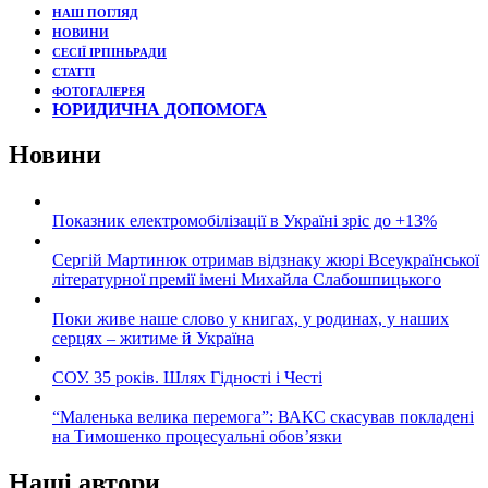
НАШ ПОГЛЯД
НОВИНИ
СЕСІЇ ІРПІНЬРАДИ
СТАТТІ
ФОТОГАЛЕРЕЯ
ЮРИДИЧНА ДОПОМОГА
Новини
Показник електромобілізації в Україні зріс до +13%
Сергій Мартинюк отримав відзнаку жюрі Всеукраїнської
літературної премії імені Михайла Слабошпицького
Поки живе наше слово у книгах, у родинах, у наших
серцях – житиме й Україна
СОУ. 35 років. Шлях Гідності і Честі
“Маленька велика перемога”: ВАКС скасував покладені
на Тимошенко процесуальні обов’язки
Наші автори