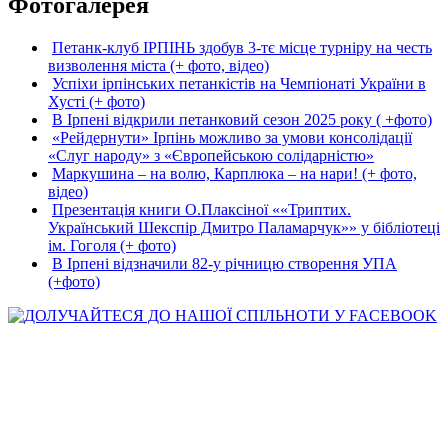
Фотогалерея
Петанк-клуб ІРПІНЬ здобув 3-тє місце турніру на честь
визволення міста (+ фото, відео)
Успіхи ірпінських петанкістів на Чемпіонаті України в
Хусті (+ фото)
В Ірпені відкрили петанковий сезон 2025 року ( +фото)
«Рейдернути» Ірпінь можливо за умови консолідації
«Слуг народу» з «Європейською солідарністю»
Маркушина – на волю, Карплюка – на нари! (+ фото,
відео)
Презентація книги О.Плаксіної ««Триптих.
Український Шекспір Дмитро Паламарчук»» у бібліотеці
ім. Гоголя (+ фото)
В Ірпені відзначили 82-у річницю створення УПА
(+фото)