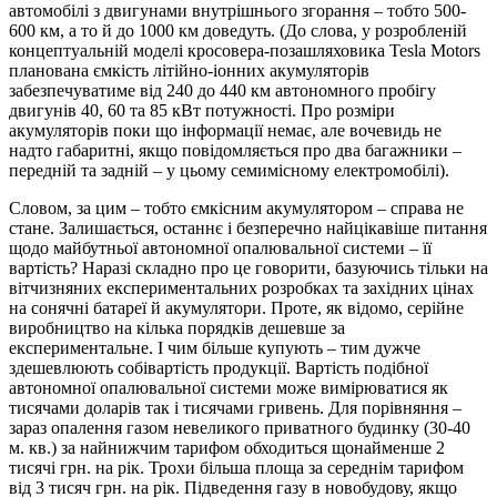
автомобілі з двигунами внутрішнього згорання – тобто 500-
600 км, а то й до 1000 км доведуть. (До слова, у розробленій
концептуальній моделі кросовера-позашляховика Tesla Motors
планована ємкість літійно-іонних акумуляторів
забезпечуватиме від 240 до 440 км автономного пробігу
двигунів 40, 60 та 85 кВт потужності. Про розміри
акумуляторів поки що інформації немає, але вочевидь не
надто габаритні, якщо повідомляється про два багажники –
передній та задній – у цьому семимісному електромобілі).
Словом, за цим – тобто ємкісним акумулятором – справа не
стане. Залишається, останнє і безперечно найцікавіше питання
щодо майбутньої автономної опалювальної системи – її
вартість? Наразі складно про це говорити, базуючись тільки на
вітчизняних експериментальних розробках та західних цінах
на сонячні батареї й акумулятори. Проте, як відомо, серійне
виробництво на кілька порядків дешевше за
експериментальне. І чим більше купують – тим дужче
здешевлюють собівартість продукції. Вартість подібної
автономної опалювальної системи може вимірюватися як
тисячами доларів так і тисячами гривень. Для порівняння –
зараз опалення газом невеликого приватного будинку (30-40
м. кв.) за найнижчим тарифом обходиться щонайменше 2
тисячі грн. на рік. Трохи більша площа за середнім тарифом
від 3 тисяч грн. на рік. Підведення газу в новобудову, якщо