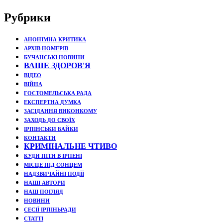
Рубрики
АНОНІМНА КРИТИКА
АРХІВ НОМЕРІВ
БУЧАНСЬКІ НОВИНИ
ВАШЕ ЗДОРОВ'Я
ВІДЕО
ВІЙНА
ГОСТОМЕЛЬСЬКА РАДА
ЕКСПЕРТНА ДУМКА
ЗАСІДАННЯ ВИКОНКОМУ
ЗАХОДЬ ДО СВОЇХ
ІРПІНСЬКИ БАЙКИ
КОНТАКТИ
КРИМІНАЛЬНЕ ЧТИВО
КУДИ ПІТИ В ІРПЕНІ
МІСЦЕ ПІД СОНЦЕМ
НАДЗВИЧАЙНІ ПОДЇЇ
НАШІ АВТОРИ
НАШ ПОГЛЯД
НОВИНИ
СЕСІЇ ІРПІНЬРАДИ
СТАТТІ