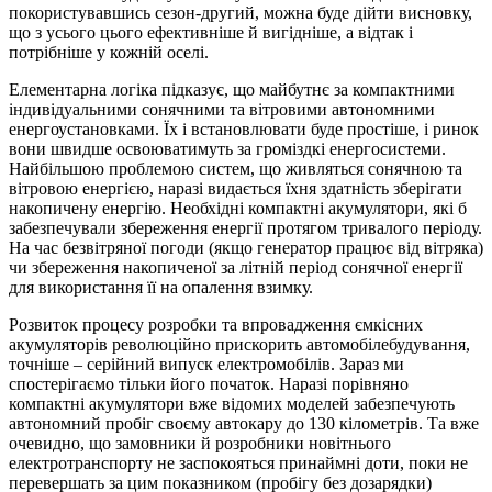
покористувавшись сезон-другий, можна буде дійти висновку,
що з усього цього ефективніше й вигідніше, а відтак і
потрібніше у кожній оселі.
Елементарна логіка підказує, що майбутнє за компактними
індивідуальними сонячними та вітровими автономними
енергоустановками. Їх і встановлювати буде простіше, і ринок
вони швидше освоюватимуть за громіздкі енергосистеми.
Найбільшою проблемою систем, що живляться сонячною та
вітровою енергією, наразі видається їхня здатність зберігати
накопичену енергію. Необхідні компактні акумулятори, які б
забезпечували збереження енергії протягом тривалого періоду.
На час безвітряної погоди (якщо генератор працює від вітряка)
чи збереження накопиченої за літній період сонячної енергії
для використання її на опалення взимку.
Розвиток процесу розробки та впровадження ємкісних
акумуляторів революційно прискорить автомобілебудування,
точніше – серійний випуск електромобілів. Зараз ми
спостерігаємо тільки його початок. Наразі порівняно
компактні акумулятори вже відомих моделей забезпечують
автономний пробіг своєму автокару до 130 кілометрів. Та вже
очевидно, що замовники й розробники новітнього
електротранспорту не заспокояться принаймні доти, поки не
перевершать за цим показником (пробігу без дозарядки)