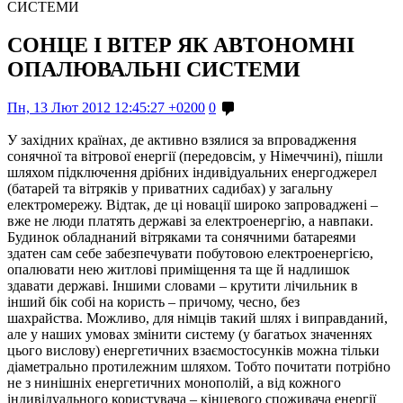
СИСТЕМИ
СОНЦЕ І ВІТЕР ЯК АВТОНОМНІ
ОПАЛЮВАЛЬНІ СИСТЕМИ
Пн, 13 Лют 2012 12:45:27 +0200
0
У західних країнах, де активно взялися за впровадження
сонячної та вітрової енергії (передовсім, у Німеччині), пішли
шляхом підключення дрібних індивідуальних енергоджерел
(батарей та вітряків у приватних садибах) у загальну
електромережу. Відтак, де ці новації широко запроваджені –
вже не люди платять державі за електроенергію, а навпаки.
Будинок обладнаний вітряками та сонячними батареями
здатен сам себе забезпечувати побутовою електроенергією,
опалювати нею житлові приміщення та ще й надлишок
здавати державі. Іншими словами – крутити лічильник в
інший бік собі на користь – причому, чесно, без
шахрайства.
Можливо, для німців такий шлях і виправданий,
але у наших умовах змінити систему (у багатьох значеннях
цього вислову) енергетичних взаємостосунків можна тільки
діаметрально протилежним шляхом. Тобто почитати потрібно
не з нинішніх енергетичних монополій, а від кожного
індивідуального користувача – кінцевого споживача енергії