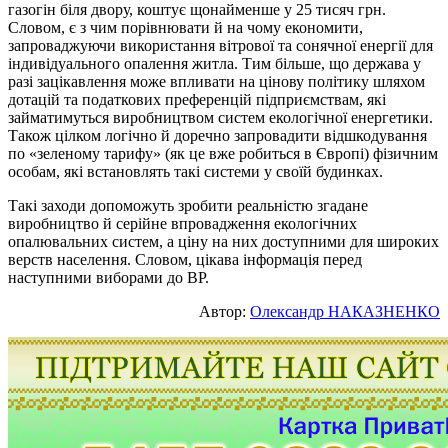
газогін біля двору, коштує щонайменше у 25 тисяч грн.
Словом, є з чим порівнювати й на чому економити,
запроваджуючи використання вітрової та сонячної енергії для
індивідуального опалення житла. Тим більше, що держава у
разі зацікавлення може впливати на цінову політику шляхом
дотацій та податкових преференцій підприємствам, які
займатимуться виробництвом систем екологічної енергетики.
Також цілком логічно й доречно запровадити відшкодування
по «зеленому тарифу» (як це вже робиться в Європі) фізичним
особам, які встановлять такі системи у своїй будинках.
Такі заходи допоможуть зробити реальністю згадане
виробництво й серійне впровадження екологічних
опалювальних систем, а ціну на них доступними для широких
верств населення. Словом, цікава інформація перед
наступними виборами до ВР.
Автор:
Олександр НАКАЗНЕНКО