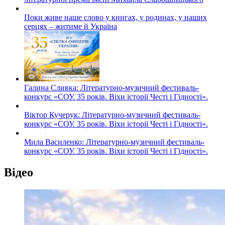
Поки живе наше слово у книгах, у родинах, у наших
серцях – житиме й Україна
Галина Сливка: Літературно-музичний фестиваль-
конкурс «СОУ. 35 років. Віхи історії Честі і Гідності».
Віктор Кучерук: Літературно-музичний фестиваль-
конкурс «СОУ. 35 років. Віхи історії Честі і Гідності».
Мила Василенко: Літературно-музичний фестиваль-
конкурс «СОУ. 35 років. Віхи історії Честі і Гідності».
Відео