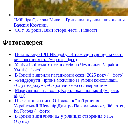
“Мій брат”, слова Микола Гриценка, музика і виконання
Валерія Козупиці
СОУ. 35 років. Віхи історії Честі і Гідності
Фотогалерея
Петанк-клуб ІРПІНЬ здобув 3-тє місце турніру на честь
визволення міста (+ фото, відео)
Успіхи ірпінських петанкістів на Чемпіонаті України в
Хусті (+ фото)
В Ірпені відкрили петанковий сезон 2025 року ( +фото)
«Рейдернути» Ірпінь можливо за умови консолідації
«Слуг народу» з «Європейською солідарністю»
Маркушина – на волю, Карплюка – на нари! (+ фото,
відео)
Презентація книги О.Плаксіної ««Триптих.
Український Шекспір Дмитро Паламарчук»» у бібліотеці
ім. Гоголя (+ фото)
В Ірпені відзначили 82-у річницю створення УПА
(+фото)