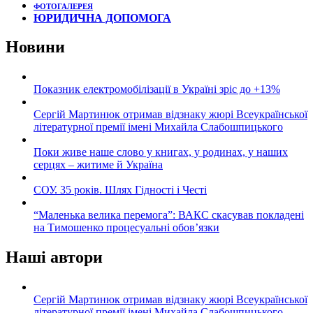
ФОТОГАЛЕРЕЯ
ЮРИДИЧНА ДОПОМОГА
Новини
Показник електромобілізації в Україні зріс до +13%
Сергій Мартинюк отримав відзнаку жюрі Всеукраїнської
літературної премії імені Михайла Слабошпицького
Поки живе наше слово у книгах, у родинах, у наших
серцях – житиме й Україна
СОУ. 35 років. Шлях Гідності і Честі
“Маленька велика перемога”: ВАКС скасував покладені
на Тимошенко процесуальні обов’язки
Наші автори
Сергій Мартинюк отримав відзнаку жюрі Всеукраїнської
літературної премії імені Михайла Слабошпицького