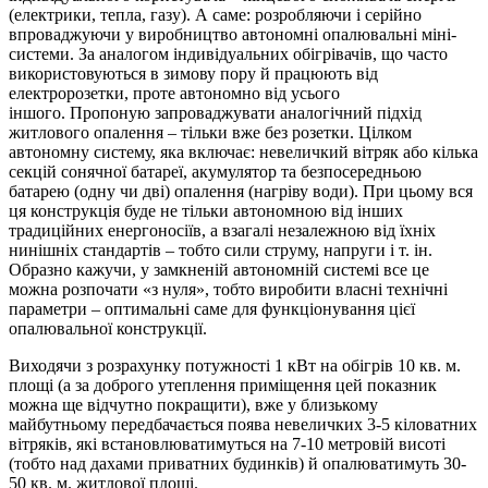
(електрики, тепла, газу). А саме: розробляючи і серійно
впроваджуючи у виробництво автономні опалювальні міні-
системи. За аналогом індивідуальних обігрівачів, що часто
використовуються в зимову пору й працюють від
електророзетки, проте автономно від усього
іншого.
Пропоную запроваджувати аналогічний підхід
житлового опалення – тільки вже без розетки. Цілком
автономну систему, яка включає: невеличкий вітряк або кілька
секцій сонячної батареї, акумулятор та безпосередньою
батарею (одну чи дві) опалення (нагріву води). При цьому вся
ця конструкція буде не тільки автономною від інших
традиційних енергоносіїв, а взагалі незалежною від їхніх
нинішніх стандартів – тобто сили струму, напруги і т. ін.
Образно кажучи, у замкненій автономній системі все це
можна розпочати «з нуля», тобто виробити власні технічні
параметри – оптимальні саме для функціонування цієї
опалювальної конструкції.
Виходячи з розрахунку потужності 1 кВт на обігрів 10 кв. м.
площі (а за доброго утеплення приміщення цей показник
можна ще відчутно покращити), вже у близькому
майбутньому передбачається поява невеличких 3-5 кіловатних
вітряків, які встановлюватимуться на 7-10 метровій висоті
(тобто над дахами приватних будинків) й опалюватимуть 30-
50 кв. м. житлової площі.