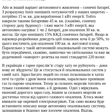
Або ж інший варіант автономного живлення – сонячні батареї.
З розрахунку їхніх нинішніх потужностей у наших широтах –
потрібно 15 м. кв. для вироблення 1 кВт енергії. Тобто
накрили такими батареями 45 м. кв. (скажімо, сонячну
сторону даху будинку) – і вже маєте 3 кВт енергії, яка
автономно нагріває 1 чи 2 батареї, для опалення 30 кв. м.
житла. Це при нинішніх 15% ККД сонячних батарей. Якщо ж
науковці-розробники доведуть цей показник хоча б до 50%, то
цього вистачить для опалення 100 кв. м. житлової площі.
Паралельно у такій автономній опалювальній системі можуть
бути передбачені, скажімо, лампочки чи світильники та вже як
додатковий «наворот» розетка на нині стандартні 220 вольт.
В українців є гарне прислів’я: стару хату не руйнують – доки
нову не збудують! Це ж стосується й опалювальних систем у
самій хаті. Зараз багато людей по селах позалишали в хатах
печі та груби з дров’яним опаленням, паралельно провівши
газ та парове опалення. Тепер за сильних морозів топлять не
тільки газовими котлами, а й дровами. Одні з міркувань
економії дорогого зараз газу, іншим за сильних морозів не
достатньо тепла від одного газового опалення. Хтось може
вмикати ще окремий електронагрівач. Так само можна буде
встановити описану вище автономну опалювальну систему,
залишивши в будинку вже існуюче опалення. Відтак,