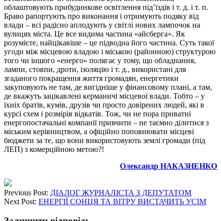
облаштовують прибудинкове освітлення під’їздів і т. д. і т. п.
Браво рапортують про виконання і отримують подяку від
влади – всі радісно аплодують у світлі нових лампочок на
вулицях міста. Це все видима частина «айсберга». Як
розумієте, найцікавіше – це підводна його частина. Суть такої
угоди між місцевою владою і міською (районною) структурою
того чи іншого «енерго» полягає у тому, що обладнання,
лампи, стовпи, дроти, ізоляцію і т. д., використані для
згаданого покращення життя громадян, енергетики
закуповують не там, де вигідніше у фінансовому плані, а там,
де вкажуть зацікавлені керманичі місцевої влади. Тобто – у
їхніх братів, кумів, друзів чи просто довірених людей, які в
курсі схем і розмірів відкатів. Тож, чи не пора приватні
енергопостачальні компанії привчити – не таємно ділитися з
міським керівництвом, а офіційно поповнювати місцеві
бюджети за те, що вони використовують землі громади (під
ЛЕП) з комерційною метою?!
Олександр НАКАЗНЕНКО
Previous Post:
ДІАЛОГ ЖУРНАЛІСТА З ДЕПУТАТОМ
Next Post:
ЕНЕРГІЇ СОНЦЯ ТА ВІТРУ ВИСТАЧИТЬ УСІМ
Залишити відповідь