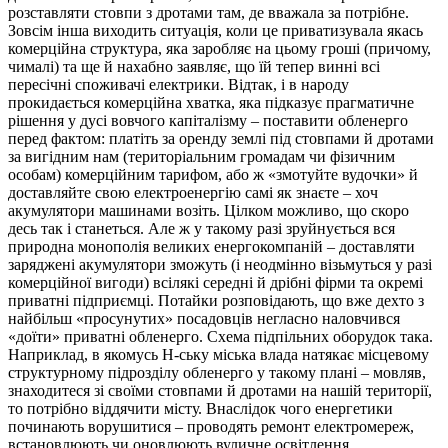
розставляти стовпи з дротами там, де вважала за потрібне.
Зовсім інша виходить ситуація, коли це приватизувала якась
комерційна структура, яка заробляє на цьому гроші (причому,
чималі) та ще й нахабно заявляє, що їй тепер винні всі
пересічні споживачі електрики. Відтак, і в народу
прокидається комерційна хватка, яка підказує прагматичне
рішення у дусі вовчого капіталізму – поставити обленерго
перед фактом: платіть за оренду землі під стовпами й дротами
за вигідним нам (територіальним громадам чи фізичним
особам) комерційним тарифом, або ж «змотуйте вудочки» й
доставляйте свою електроенергію самі як знаєте – хоч
акумулятори машинами возіть. Цілком можливо, що скоро
десь так і станеться. Але ж у такому разі зруйнується вся
природна монополія великих енергокомпаній – доставляти
заряджені акумулятори зможуть (і неодмінно візьмуться у разі
комерційної вигоди) всілякі середні й дрібні фірми та окремі
приватні підприємці.
Потайки розповідають, що вже дехто з
найбільш «просунутих» посадовців негласно наловчився
«доїти» приватні обленерго. Схема підпільних оборудок така.
Наприклад, в якомусь Н-ську міська влада натякає місцевому
структурному підрозділу обленерго у такому плані – мовляв,
знаходитеся зі своїми стовпами й дротами на нашій території,
то потрібно віддячити місту. Внаслідок чого енергетики
починають ворушитися – проводять ремонт електромереж,
встановлюють чи оновлюють вуличне освітлення,