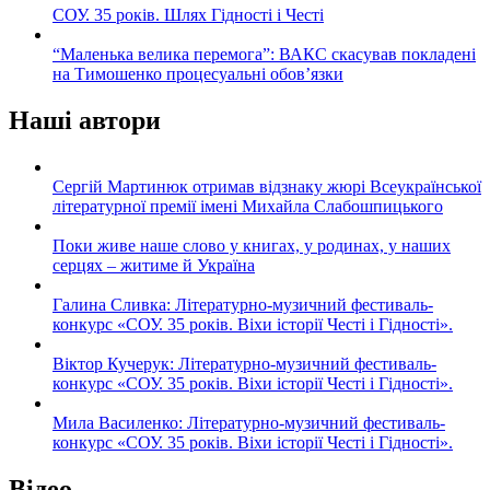
СОУ. 35 років. Шлях Гідності і Честі
“Маленька велика перемога”: ВАКС скасував покладені
на Тимошенко процесуальні обов’язки
Наші автори
Сергій Мартинюк отримав відзнаку жюрі Всеукраїнської
літературної премії імені Михайла Слабошпицького
Поки живе наше слово у книгах, у родинах, у наших
серцях – житиме й Україна
Галина Сливка: Літературно-музичний фестиваль-
конкурс «СОУ. 35 років. Віхи історії Честі і Гідності».
Віктор Кучерук: Літературно-музичний фестиваль-
конкурс «СОУ. 35 років. Віхи історії Честі і Гідності».
Мила Василенко: Літературно-музичний фестиваль-
конкурс «СОУ. 35 років. Віхи історії Честі і Гідності».
Відео