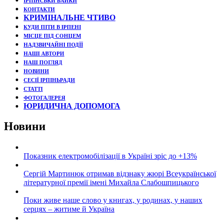
ІРПІНСЬКИ БАЙКИ
КОНТАКТИ
КРИМІНАЛЬНЕ ЧТИВО
КУДИ ПІТИ В ІРПЕНІ
МІСЦЕ ПІД СОНЦЕМ
НАДЗВИЧАЙНІ ПОДЇЇ
НАШІ АВТОРИ
НАШ ПОГЛЯД
НОВИНИ
СЕСІЇ ІРПІНЬРАДИ
СТАТТІ
ФОТОГАЛЕРЕЯ
ЮРИДИЧНА ДОПОМОГА
Новини
Показник електромобілізації в Україні зріс до +13%
Сергій Мартинюк отримав відзнаку жюрі Всеукраїнської
літературної премії імені Михайла Слабошпицького
Поки живе наше слово у книгах, у родинах, у наших
серцях – житиме й Україна