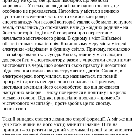
приводу не було, але цілком ймовірно, що невдовзі
«прорве»…
У селах, де люди всі одне одного знають, це
особливо не проявляється. Натомість у містах з великою
густотою населення часто-густо якийсь контролер
енергонагляду (чи газової контори) уявляє себе мало не пупом
землі, ставлячись до споживачів наче до «бідних родичів» на
його території. Годі вже й говорити про енергетичне
начальство містечкового рівня.
В одному з міст Київської
області сталася така історія. Колишньому меру міста місцеві
електрики «відрізали» в будинку світло. Причому, помилково
– за заборгованість… сусіда. Відтак, знаній у місті людині
довелося йти у енергоконтору, разом з «простими смертними»
вистоювати в черзі, щоб довести свою правоту й домогтися
підключення помилково знеструмлених дротів. Словом, в
електромережі поглумилися, що називається, по повній
програмі з досить непересічного споживача. Причому,
настільки зачепили його самолюбство, що він дочекався
наступних виборів – знову повернувся в політику і в крісло
міського голови. Відтак, принагідно провчив «прометеїв
містечкового масштабу», проте зробив це по-своєму,
непоказово.
Такий випадок стався з людиною старої формації. А міг же він
(чи хтось інший на його місці) вчинити інакше. Піти на
принцип – затратити на даний час чималі гроші та встановити