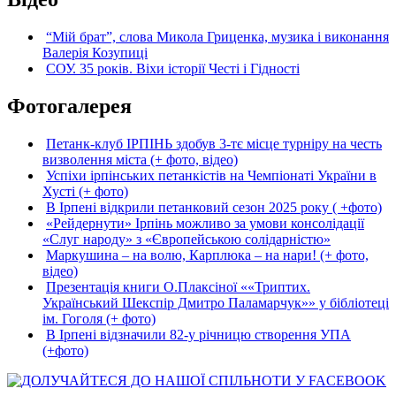
“Мій брат”, слова Микола Гриценка, музика і виконання
Валерія Козупиці
СОУ. 35 років. Віхи історії Честі і Гідності
Фотогалерея
Петанк-клуб ІРПІНЬ здобув 3-тє місце турніру на честь
визволення міста (+ фото, відео)
Успіхи ірпінських петанкістів на Чемпіонаті України в
Хусті (+ фото)
В Ірпені відкрили петанковий сезон 2025 року ( +фото)
«Рейдернути» Ірпінь можливо за умови консолідації
«Слуг народу» з «Європейською солідарністю»
Маркушина – на волю, Карплюка – на нари! (+ фото,
відео)
Презентація книги О.Плаксіної ««Триптих.
Український Шекспір Дмитро Паламарчук»» у бібліотеці
ім. Гоголя (+ фото)
В Ірпені відзначили 82-у річницю створення УПА
(+фото)