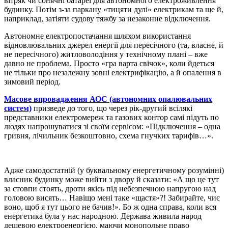
вітряк чи сонячні батареї для автономного електроживлення
будинку. Потім з-за паркану «тицяти дулі» електрикам та ще й,
наприклад, затіяти судову тяжбу за незаконне відключення.
Автономне електропостачання шляхом використання
відновлювальних джерел енергії для пересічного (та, власне, й
не пересічного) житловолодіння у технічному плані – вже
давно не проблема. Просто «гра варта свічок», коли йдеться
не тільки про незалежну зовні електрифікацію, а й опалення в
зимовий період.
Масове впровадження АОС (автономних опалювальних
систем)
призведе до того, що через рік-другий всілякі
представники електромереж та газових контор самі підуть по
людях напрошуватися зі своїм сервісом: «Підключення – одна
гривня, лічильник безкоштовно, схема гнучких тарифів…».
Адже самодостатній (у буквальному енергетичному розумінні)
власник будинку може вийти з двору й сказати: «А що це тут
за стовпи стоять, дроти якісь під небезпечною напругою над
головою висять… Навіщо мені таке «щастя»?! Забирайте, чиє
воно, щоб я тут цього не бачив!».
Бо ж одна справа, коли вся
енергетика була у нас народною. Держава живила народ
дешевою електроенергією, маючи монопольне право