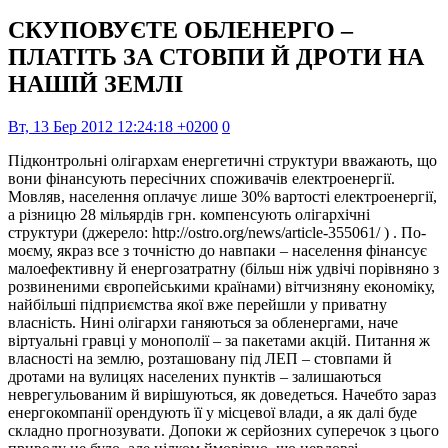
СКУПОВУЄТЕ ОБЛЕНЕРГО –
ПЛАТІТЬ ЗА СТОВПИ Й ДРОТИ НА
НАШІЙ ЗЕМЛІ
Вт, 13 Бер 2012 12:24:18 +0200
0
Підконтрольні олігархам енергетичні структури вважають, що
вони фінансують пересічних споживачів електроенергії.
Мовляв, населення оплачує лише 30% вартості електроенергії,
а різницю 28 мільярдів грн. компенсують олігархічні
структури (джерело: http://ostro.org/news/article-355061/ ) . По-
моєму, якраз все з точністю до навпаки – населення фінансує
малоефективну й енергозатратну (більш ніж удвічі порівняно з
розвиненими європейськими країнами) вітчизняну економіку,
найбільші підприємства якої вже перейшли у приватну
власність.
Нині олігархи ганяються за обленергами, наче
віртуальні гравці у монополії – за пакетами акцій. Питання ж
власності на землю, розташовану під ЛЕП – стовпами й
дротами на вулицях населених пунктів – залишаються
неврегульованим й вирішуються, як доведеться. Начебто зараз
енергокомпанії орендують її у місцевої влади, а як далі буде
складно прогнозувати. Допоки ж серйозних суперечок з цього