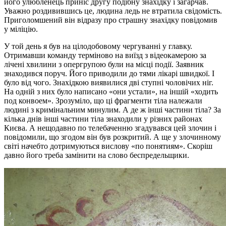
його улюбленець приніс другу подібну знахідку і загарчав.
Уважно роздивившись це, людина ледь не втратила свідомість.
Приголомшений він відразу про страшну знахідку повідомив
у міліцію.
У той день я був на цілодобовому чергуванні у главку.
Отримавши команду терміново на виїзд з відеокамерою за
лічені хвилини з опергрупою були на місці події. Заявник
знаходився поруч. Його приводили до тями лікарі швидкої. І
було від чого. Знахідкою виявилися дві ступні чоловічих ніг.
На одній з них було написано «они устали», на іншій «ходить
под конвоем». Зрозуміло, що ці фрагменти тіла належали
людині з кримінальним минулим. А де ж інші частини тіла? За
кілька днів інші частини тіла знаходили у різних районах
Києва. А нещодавно по телебаченню згадувався цей злочин і
повідомили, що згодом він був розкритий. А ще у злочинному
світі начебто дотримуються вислову «по понятиям». Скоріш
давно його треба замінити на слово беспредельщики.