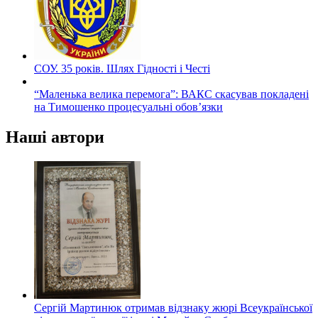
СОУ. 35 років. Шлях Гідності і Честі
“Маленька велика перемога”: ВАКС скасував покладені
на Тимошенко процесуальні обов’язки
Наші автори
Сергій Мартинюк отримав відзнаку жюрі Всеукраїнської