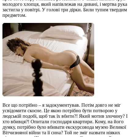
молодого хлопця, який напівлежав на дивані, і мертва рука
застигла у повітрі. У голові три дірки. Били тупим твердим
предметом.
Все що потрібно – я задокументував. Потім довго не міг
усвідомити скоєне. Це якою потрібно бути потворою у
людській подобі, щоб так їх вбити?! Який мотив злочину? І
хто вбивця?! Опитали господаря квартири. Кому, на його
думку, потрібно було вбивати екскурсовода музею Великої
Вітчизняної війни та її сина? Той не зміг назвати ніяких