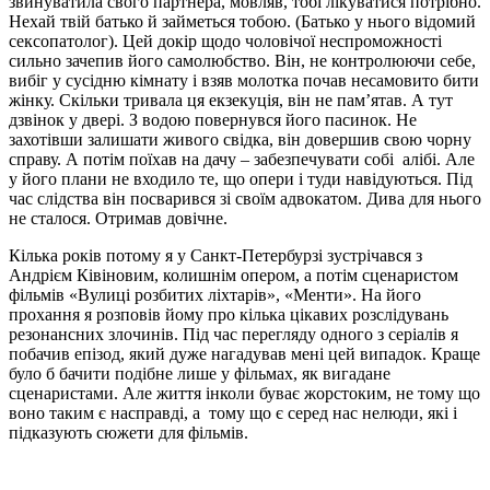
звинуватила свого партнера, мовляв, тобі лікуватися потрібно.
Нехай твій батько й займеться тобою. (Батько у нього відомий
сексопатолог). Цей докір щодо чоловічої неспроможності
сильно зачепив його самолюбство. Він, не контролюючи себе,
вибіг у сусідню кімнату і взяв молотка почав несамовито бити
жінку. Скільки тривала ця екзекуція, він не пам’ятав. А тут
дзвінок у двері. З водою повернувся його пасинок. Не
захотівши залишати живого свідка, він довершив свою чорну
справу. А потім поїхав на дачу – забезпечувати собі алібі. Але
у його плани не входило те, що опери і туди навідуються. Під
час слідства він посварився зі своїм адвокатом. Дива для нього
не сталося. Отримав довічне.
Кілька років потому я у Санкт-Петербурзі зустрічався з
Андрієм Ківіновим, колишнім опером, а потім сценаристом
фільмів «Вулиці розбитих ліхтарів», «Менти». На його
прохання я розповів йому про кілька цікавих розслідувань
резонансних злочинів. Під час перегляду одного з серіалів я
побачив епізод, який дуже нагадував мені цей випадок. Краще
було б бачити подібне лише у фільмах, як вигадане
сценаристами. Але життя інколи буває жорстоким, не тому що
воно таким є насправді, а тому що є серед нас нелюди, які і
підказують сюжети для фільмів.