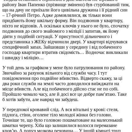
району Іван Папенко (прізвище змінено) був стурбований тим,
що на дачу не приїхали його цивільна дружина і її рідний син
– 17-річний Петро. Адже домовлялися, як тільки вони
придбають йому шкільну форму. Він подзвонив у квартиру,
ніхто не відповів. А оскільки ключів у нього не було, спочатку
подзвонив до свого знайомого з міліції і запитав, як йому
діяти у подібній ситуації. У присутності дільничного і
представника з ЖЕКу відчинили двері. У квартирі відчувався
специфічний запах. Зайшовши у середину і від побаченого
господар квартири втратив свідомість… Водночас викликали
і швидку і міліцію…
У той день за графіком у мене було патрулювання по району.
Звичайно за рахунок вільного від служби часу. І тут
повідомлення про подвійне вбивство. Відверто скажу, за ці
два роки служби на землі часто доводилося виїжджати на
місце вбивств. Але від побаченого дійсно стає не по собі.
Пройшло чимало часу, але й досі все це добре пам’ятаю. Таке
б хотів забути, але навряд чи забудеш.
У передпокої кровавий слід. А вся вітальні у крові: стеля,
підлога, стіни, оголене тіло молодої жінки без голови.
Точніше те, що було головою пошматоване на малесенький
шматки черепу. Хіба що залишилися волосся перемазане
кров’ю. А поруч мозкова речовина… У іншій кімнаті труп