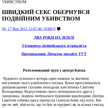
УБИВСТВОМ
ШВИДКИЙ СЕКС ОБЕРНУВСЯ
ПОДВІЙНИМ УБИВСТВОМ
Чт, 17 Вер 2015 11:07:46 +0300
0
ДВА РОКИ НА ЗЕМЛІ
З блокнота міліцейського журналіста
Продовження. Початок читайте ТУТ
Розчленований труп у центрі Києва
Чудового осіннього вечора один киянин за звичкою
вигулював свого улюбленого песика. Вони прогулювалися
дніпровськими схилами неподалік пам’ятника Святому
Володимиру. Відпустивши свого четвероногого друга з
ланцюжка, людина любувалася чудовими краєвидами Дніпра.
І раптом собачка щось принесла і кинула йому під ноги. Він
ще не зміг збагнути, що то був за предмет, як за кілька секунд