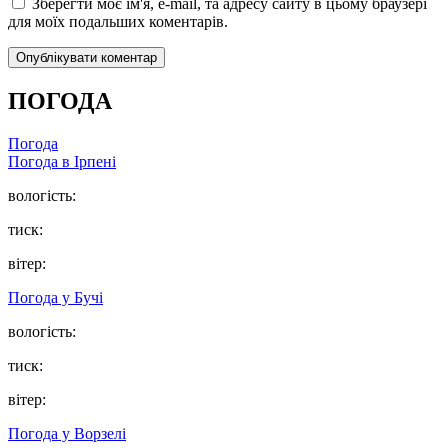
Зберегти моє ім'я, e-mail, та адресу сайту в цьому браузері
для моїх подальших коментарів.
ПОГОДА
Погода
Погода в
Ірпені
вологість:
тиск:
вітер:
Погода у
Бучі
вологість:
тиск:
вітер:
Погода у
Ворзелі