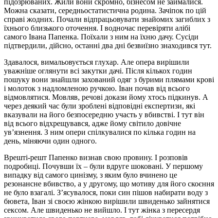
підозрюваних. Жили вони скромно, бізнесом не займалися.
Можна сказати, середньостатистична родина. Зачіпок по цій
справі жодних. Почали відпрацьовувати знайомих загиблих з
їхнього близького оточення. І водночас перевіряти алібі
самого Івана Папенка. Поїхали з ним на їхню дачу. Сусіди
підтвердили, дійсно, останні два дні безвиїзно знаходився тут.
Здавалося, вимальовується глухар. Але опера вирішили
уважніше оглянути всі закутки дачі. Після кількох годин
пошуку вони знайшли захований одяг з бурими плямами крові
і молоток з надломленою ручкою. Іван почав від всього
відмовлятися. Мовляв, речові докази йому хтось підкинув. А
через деякий час були зроблені відповідні експертизи, які
вказували на його безпосередню участь у вбивстві. І тут він
від всього відхрещувався, адже йому світило довічне
ув’язнення. З ним опери спілкувалися по кілька годин на
день, міняючи один одного.
Врешті-решт Папенко визнав свою провину. І розповів
подробиці. Почувши їх – були вдруге шоковані. У першому
випадку від самого цинізму, з яким було вчинено це
резонансне вбивство, а у другому, що мотиву для його скоєння
не було взагалі. З’ясувалося, поки син пішов набирати воду з
бювета, Іван зі своєю жінкою вирішили швиденько зайнятися
сексом. Але швиденько не вийшло. І тут жінка з пересердя