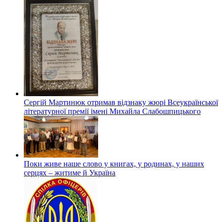
Сергій Мартинюк отримав відзнаку жюрі Всеукраїнської
літературної премії імені Михайла Слабошпицького
Поки живе наше слово у книгах, у родинах, у наших
серцях – житиме й Україна