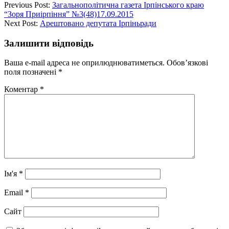
Previous Post:
Загальнополітична газета Ірпінського краю
“Зоря Приірпіння” №3(48)17.09.2015
Next Post:
Арештовано депутата Ірпіньради
Залишити відповідь
Ваша e-mail адреса не оприлюднюватиметься.
Обов’язкові
поля позначені
*
Коментар
*
Ім'я
*
Email
*
Сайт