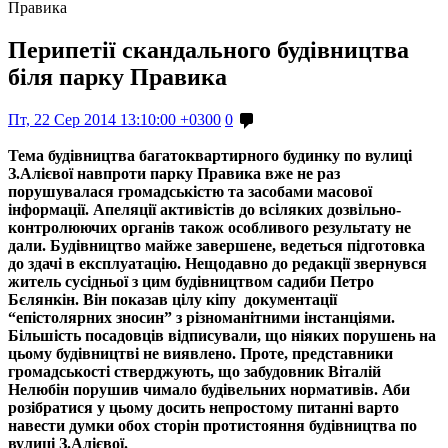
Правика
Перипетії скандального будівництва
біля парку Правика
Пт, 22 Сер 2014 13:10:00 +0300
0
Тема будівництва багатоквартирного будинку по вулиці
З.Алієвої навпроти парку Правика вже не раз
порушувалася громадськістю та засобами масової
інформації. Апеляції активістів до всіляких дозвільно-
контролюючих органів також особливого результату не
дали. Будівництво майже завершене, ведеться підготовка
до здачі в експлуатацію. Нещодавно до редакції звернувся
житель сусідньої з цим будівництвом садиби Петро
Бєлянкін. Він показав цілу кіпу документації
“епістолярних зносин” з різноманітними інстанціями.
Більшість посадовців відписували, що ніяких порушень на
цьому будівництві не виявлено. Проте, представники
громадськості стверджують, що забудовник Віталій
Нелюбін порушив чимало будівельних нормативів. Аби
розібратися у цьому досить непростому питанні варто
навести думки обох сторін протистояння будівництва по
вулиці З.Алієвої.