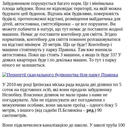
Забудовником порушується багато норм. Це і мінімальна
площа забудови. Вона не відповідає території, на якій можна
будувати цей будинок. Відтань між будівлями, поверховість
будівлі, протипожежні відстані, розміщення майданчика для
дітей, автостоянки, сміттєзбірники – це все порушене. Ви
можете побачити в натурі, що тут немає де поставити жодної
машини. Немає де поставити контейнер для сміття. Згідно
нормативів, контейнер для сміття повинен розташовуватися
на відстані мінімум 20 метрів. Що це буде? Контейнер і
машини стоятимуть у парку Правика. Там вже виникла
автостоянка. Поки що стоять 3 машини, а якщо їх буде 33? У
деяких квартирах буде і по декілька машин. То тут з парку
нічого не залишиться.
У 2010-му році Ірпінська міська рада видала дві ділянки по 5
соток на підставних осіб, які вони продали забудовнику
Нелюбіну. Власники ділянок не мали права з нами не
погоджувати. Аби не підписувати акт погодження з
межуючими особами, вони заклали проїзд – одного боку 5
метрів, з іншого (від садиби П.Бєлянкіна –
ред
.) 90
сантиметрів.
Вони підключилися каналізацією до школи. У школі труба 100