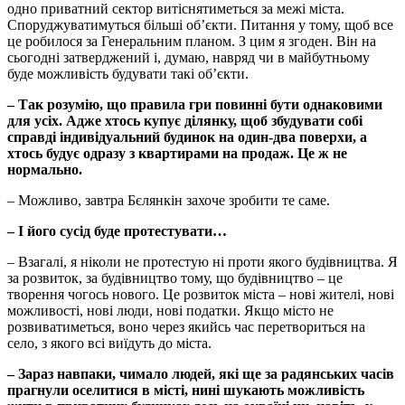
одно приватний сектор витіснятиметься за межі міста.
Споруджуватимуться більші об’єкти. Питання у тому, щоб все
це робилося за Генеральним планом. З цим я згоден. Він на
сьогодні затверджений і, думаю, навряд чи в майбутньому
буде можливість будувати такі об’єкти.
– Так розумію, що правила гри повинні бути однаковими
для усіх. Адже хтось купує ділянку, щоб збудувати собі
справді індивідуальний будинок на один-два поверхи, а
хтось будує одразу з квартирами на продаж. Це ж не
нормально.
– Можливо, завтра Бєлянкін захоче зробити те саме.
– І його сусід буде протестувати…
– Взагалі, я ніколи не протестую ні проти якого будівництва. Я
за розвиток, за будівництво тому, що будівництво – це
творення чогось нового. Це розвиток міста – нові жителі, нові
можливості, нові люди, нові податки. Якщо місто не
розвиватиметься, воно через якийсь час перетвориться на
село, з якого всі виїдуть до міста.
– Зараз навпаки, чимало людей, які ще за радянських часів
прагнули оселитися в місті, нині шукають можливість