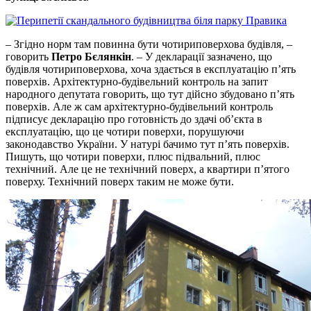
– Згідно норм там повинна бути чотириповерхова будівля, –
говорить
Петро Бєлянкін
. – У декларації зазначено, що
будівля чотириповерхова, хоча здається в експлуатацію п’ять
поверхів. Архітектурно-будівельний контроль на запит
народного депутата говорить, що тут дійсно збудовано п’ять
поверхів. Але ж сам архітектурно-будівельний контроль
підписує декларацію про готовність до здачі об’єкта в
експлуатацію, що це чотири поверхи, порушуючи
законодавство України. У натурі бачимо тут п’ять поверхів.
Пишуть, що чотири поверхи, плюс підвальний, плюс
технічний. Але це не технічний поверх, а квартири п’ятого
поверху. Технічний поверх таким не може бути.