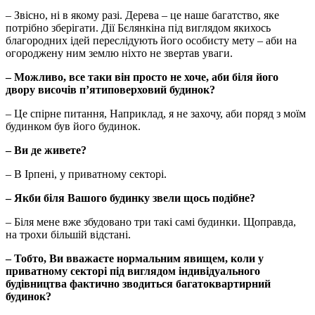
– Звісно, ні в якому разі. Дерева – це наше багатство, яке
потрібно зберігати. Дії Бєлянкіна під виглядом якихось
благородних ідей переслідують його особисту мету – аби на
огороджену ним землю ніхто не звертав уваги.
– Можливо, все таки він просто не хоче, аби біля його
двору височів п’ятиповерховий будинок?
– Це спірне питання, Наприклад, я не захочу, аби поряд з моїм
будинком був його будинок.
– Ви де живете?
– В Ірпені, у приватному секторі.
– Якби біля Вашого будинку звели щось подібне?
– Біля мене вже збудовано три такі самі будинки. Щоправда,
на трохи більшій відстані.
– Тобто, Ви вважаєте нормальним явищем, коли у
приватному секторі під виглядом індивідуального
будівництва фактично зводиться багатоквартирний
будинок?