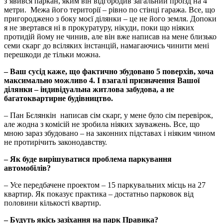
з’явився паркан, яким він відгородив загальний проїзд на 4
метри. Межа його території – рівно по стінці гаража. Все, що
пригороджено з боку моєї ділянки – це не його земля. Допоки
я не звертався ні в прокуратуру, нікуди, поки що ніяких
протидій йому не чинив, але він вже написав на мене близько
семи скарг до всіляких інстанцій, намагаючись чинити мені
перешкоди де тільки можна.
– Ваш сусід каже, що фактично збудовано 5 поверхів, хоча
максимально можливо 4. І взагалі призначення Вашої
ділянки – індивідуальна житлова забудова, а не
багатоквартирне будівництво.
– Пан Бєлянкін написав сім скарг, у мене було сім перевірок,
але жодна з комісій не зробила ніяких зауважень. Все, що
мною зараз збудовано – на законних підставах і ніяким чином
не протирічить законодавству.
– Як буде вирішуватися проблема паркування
автомобілів?
– Усе передбачене проектом – 15 паркувальних місць на 27
квартир. Як показує практика – достатньо парковок від
половини кількості квартир.
– Будуть якісь зазіхання на парк Правика?