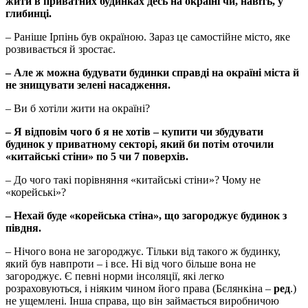
жити в приватних будинках десь на окраїні чи, навіть, у
глибинці.
– Раніше Ірпінь був окраїною. Зараз це самостійне місто, яке
розвивається й зростає.
– Але ж можна будувати будинки справді на окраїні міста й
не знищувати зелені насадження.
– Ви б хотіли жити на окраїні?
– Я відповім чого б я не хотів – купити чи збудувати
будинок у приватному секторі, який би потім оточили
«китайські стіни» по 5 чи 7 поверхів.
– До чого такі порівняння «китайські стіни»? Чому не
«корейські»?
– Нехай буде «корейська стіна», що загороджує будинок з
півдня.
– Нічого вона не загороджує. Тільки від такого ж будинку,
який був навпроти – і все. Ні від чого більше вона не
загороджує. Є певні норми інсоляції, які легко
розраховуються, і ніяким чином його права (Бєлянкіна –
ред
.)
не ущемлені. Інша справа, що він займається виробничою