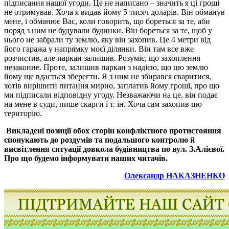
підписання нашої угоди. Це не написано – значить я ці гроші
не отримував. Хоча я видав йому 5 тисяч доларів. Він обманув
мене, і обманює Вас, коли говорить, що бореться за те, аби
поряд з ним не будували будинки. Він бореться за те, щоб у
нього не забрали ту землю, яку він захопив. Це 4 метри від
його гаража у напрямку моєї ділянки. Він там все вже
розчистив, але паркан залишив. Розуміє, що захоплення
незаконне. Проте, залишив паркан з надією, що цю землю
йому ще вдасться зберегти. Я з ним не збирався сваритися,
хотів вирішити питання мирно, заплатив йому гроші, про що
ми підписали відповідну угоду. Незважаючи на це, він подає
на мене в суди, пише скарги і т. ін. Хоча сам захопив цю
територію.
Викладені позиції обох сторін конфліктного протистояння
спонукають до роздумів та подальшого контролю й
висвітлення ситуації довкола будівництва по вул. З.Алієвої.
Про що будемо інформувати наших читачів.
Олександр НАКАЗНЕНКО