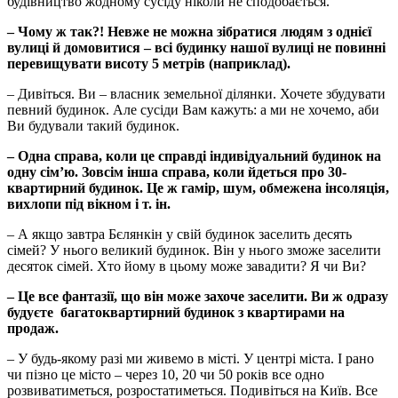
будівництво жодному сусіду ніколи не сподобається.
– Чому ж так?! Невже не можна зібратися людям з однієї
вулиці й домовитися – всі будинку нашої вулиці не повинні
перевищувати висоту 5 метрів (наприклад).
– Дивіться. Ви – власник земельної ділянки. Хочете збудувати
певний будинок. Але сусіди Вам кажуть: а ми не хочемо, аби
Ви будували такий будинок.
– Одна справа, коли це справді індивідуальний будинок на
одну сім’ю. Зовсім інша справа, коли йдеться про 30-
квартирний будинок. Це ж гамір, шум, обмежена інсоляція,
вихлопи під вікном і т. ін.
– А якщо завтра Бєлянкін у свій будинок заселить десять
сімей? У нього великий будинок. Він у нього зможе заселити
десяток сімей. Хто йому в цьому може завадити? Я чи Ви?
– Це все фантазії, що він може захоче заселити. Ви ж одразу
будуєте багатоквартирний будинок з квартирами на
продаж.
– У будь-якому разі ми живемо в місті. У центрі міста. І рано
чи пізно це місто – через 10, 20 чи 50 років все одно
розвиватиметься, розростатиметься. Подивіться на Київ. Все