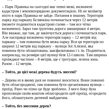
– Парк Правика на сьогодні має певні межі, визначені
кадастром і землевпорядною документацією. Ні не міліметр
ніхто в парк Правика не зайде. Питання в іншому. Територія
парку від паркану Бєлянкіна починається через 12 метрів
(можете подивитися кадастрові схеми – там все чітко
визначено). Зараз там ґрунтова дорога завширшки 4 метри.
Він вважає, що там, де закінчується дорога і починається парк.
Але насправді визначена територія парку – 12 метрів від
паркану – там повинна бути межа парку. Вся ця територія по
ширині 12 метрів від паркану – вулиця Зої Алієвої, яка
повинна бути облаштована, заасфальтована і т. ін. Подивіться,
наприклад, на розміри цієї вулиці біля 12-ї школи. Там ширина
проїжджої частини – 8 метрів, ще є тротуари, зелена зона.
Разом – 12 метрів.
– Тобто, до цієї межі дерева будуть знесені?
– Дерева ні в якому разі не повинні зноситися. Вони повинні
бути облагороджені, там повинна бути організована вулиця –
проїзд. Рано чи пізно це буде зроблено. З мого боку була
пропозиція своїм коштом облагородити цей проїзд, огородити
його, облаштувати дитячий майданчик.
– Тобто, без знесення дерев?