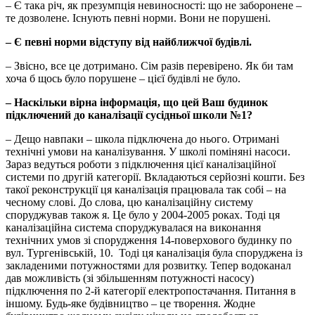
– Є така річ, як презумпція невиносності: що не заборонене –
те дозволене. Існують певні норми. Вони не порушені.
– Є певні норми відступу від найближчої будівлі.
– Звісно, все це дотримано. Сім разів перевірено. Як би там
хоча б щось було порушене – цієї будівлі не було.
– Наскільки вірна інформація, що цей Ваш будинок
підключений до каналізації сусідньої школи №1?
– Дещо навпаки – школа підключена до нього. Отримані
технічні умови на каналізування. У школі поміняні насоси.
Зараз ведуться роботи з підключення цієї каналізаційної
системи по другій категорії. Вкладаються серйозні кошти. Без
такої реконструкції ця каналізація працювала так собі – на
чесному слові. До слова, цю каналізаційну систему
споруджував також я. Це було у 2004-2005 роках. Тоді ця
каналізаційна система споруджувалася на виконання
технічних умов зі спорудження 14-поверхового будинку по
вул. Тургенівській, 10. Тоді ця каналізація була споруджена із
закладеними потужностями для розвитку. Тепер водоканал
дав можливість (зі збільшенням потужності насосу)
підключення по 2-й категорії електропостачання. Питання в
іншому. Будь-яке будівництво – це творення. Жодне