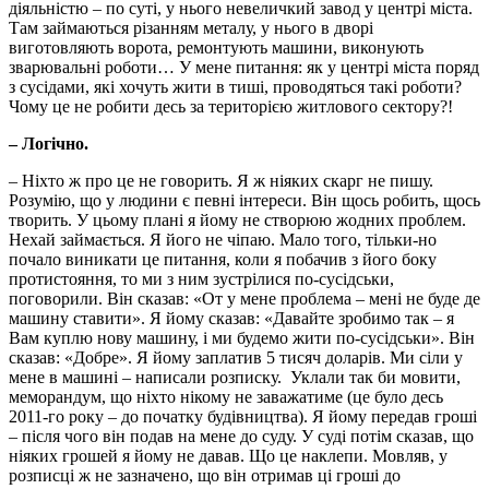
діяльністю – по суті, у нього невеличкий завод у центрі міста.
Там займаються різанням металу, у нього в дворі
виготовляють ворота, ремонтують машини, виконують
зварювальні роботи… У мене питання: як у центрі міста поряд
з сусідами, які хочуть жити в тиші, проводяться такі роботи?
Чому це не робити десь за територією житлового сектору?!
– Логічно.
– Ніхто ж про це не говорить. Я ж ніяких скарг не пишу.
Розумію, що у людини є певні інтереси. Він щось робить, щось
творить. У цьому плані я йому не створюю жодних проблем.
Нехай займається. Я його не чіпаю. Мало того, тільки-но
почало виникати це питання, коли я побачив з його боку
протистояння, то ми з ним зустрілися по-сусідськи,
поговорили. Він сказав: «От у мене проблема – мені не буде де
машину ставити». Я йому сказав: «Давайте зробимо так – я
Вам куплю нову машину, і ми будемо жити по-сусідськи». Він
сказав: «Добре». Я йому заплатив 5 тисяч доларів. Ми сіли у
мене в машині – написали розписку. Уклали так би мовити,
меморандум, що ніхто нікому не заважатиме (це було десь
2011-го року – до початку будівництва). Я йому передав гроші
– після чого він подав на мене до суду. У суді потім сказав, що
ніяких грошей я йому не давав. Що це наклепи. Мовляв, у
розписці ж не зазначено, що він отримав ці гроші до