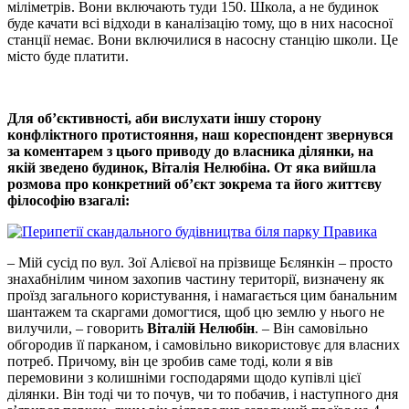
міліметрів. Вони включають туди 150. Школа, а не будинок
буде качати всі відходи в каналізацію тому, що в них насосної
станції немає. Вони включилися в насосну станцію школи. Це
місто буде платити.
Для об’єктивності, аби вислухати іншу сторону
конфліктного протистояння, наш кореспондент звернувся
за коментарем з цього приводу до власника ділянки, на
якій зведено будинок, Віталія Нелюбіна. От яка вийшла
розмова про конкретний об’єкт зокрема та його життєву
філософію взагалі:
– Мій сусід по вул. Зої Алієвої на прізвище Бєлянкін – просто
знахабнілим чином захопив частину території, визначену як
проїзд загального користування, і намагається цим банальним
шантажем та скаргами домогтися, щоб цю землю у нього не
вилучили, – говорить
Віталій Нелюбін
. – Він самовільно
обгородив її парканом, і самовільно використовує для власних
потреб. Причому, він це зробив саме тоді, коли я вів
перемовини з колишніми господарями щодо купівлі цієї
ділянки. Він тоді чи то почув, чи то побачив, і наступного дня