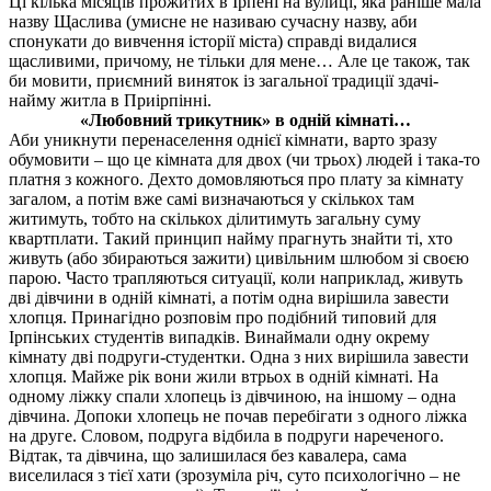
Ці кілька місяців прожитих в Ірпені на вулиці, яка раніше мала
назву Щаслива (умисне не називаю сучасну назву, аби
спонукати до вивчення історії міста) справді видалися
щасливими, причому, не тільки для мене… Але це також, так
би мовити, приємний виняток із загальної традиції здачі-
найму житла в Приірпінні.
«Любовний трикутник» в одній кімнаті…
Аби уникнути перенаселення однієї кімнати, варто зразу
обумовити – що це кімната для двох (чи трьох) людей і така-то
платня з кожного. Дехто домовляються про плату за кімнату
загалом, а потім вже самі визначаються у скількох там
житимуть, тобто на скількох ділитимуть загальну суму
квартплати. Такий принцип найму прагнуть знайти ті, хто
живуть (або збираються зажити) цивільним шлюбом зі своєю
парою. Часто трапляються ситуації, коли наприклад, живуть
дві дівчини в одній кімнаті, а потім одна вирішила завести
хлопця.
Принагідно розповім про подібний типовий для
Ірпінських студентів випадків. Винаймали одну окрему
кімнату дві подруги-студентки. Одна з них вирішила завести
хлопця. Майже рік вони жили втрьох в одній кімнаті. На
одному ліжку спали хлопець із дівчиною, на іншому – одна
дівчина. Допоки хлопець не почав перебігати з одного ліжка
на друге. Словом, подруга відбила в подруги нареченого.
Відтак, та дівчина, що залишилася без кавалера, сама
виселилася з тієї хати (зрозуміла річ, суто психологічно – не