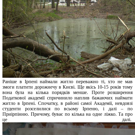
Раніше в Ірпені наймали житло переважно ті, хто не мав
змоги платити дорожнечу в Києві. Ще якісь 10-15 років тому
вона була на кілька порядків менше. Проте розширення
Податкової академії спричинило наплив бажаючих наймати
житло в Ірпені. Спочатку, в районі самої Академії, невдовзі
студенти розселилися по всьому Ірпеню, і далі – по
Приірпінню. Причому, буває по кілька на одне ліжко. Та про
це далі.