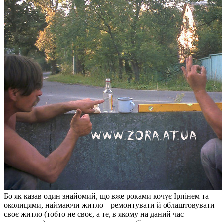
Бо як казав один знайомий, що вже роками кочує Ірпінем та
околицями, наймаючи житло – ремонтувати й облаштовувати
своє житло (тобто не своє, а те, в якому на даний час