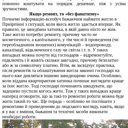
повинно коштувати на порядок дешевше, ніж з усіма
зручностями.
Якщо ремонт, то «без фанатизму»
Почнемо інформацію-всеобуч бажаючим наймати житло в
Приірпінні з ситуації, коли якесь житло здається вперше. Як
правило, це занедбана хатинка, в якій давно ніхто не жив.
Таке житло потребує ремонту, причому часто не
косметичного, а капітального, у тім числі й проведення (чи
переобладнання зношених) комунікацій – водопроводу,
каналізації, відключеного газу чи світла і т. п. У таких
випадках можна почути від господарів – відремонтуйте,
підключіть і й живіть скільки завгодно, причому безплатно
або ж за символічну платню. Втім, як засвідчує практика,
після ремонтів та облаштування житла законні господарі на
нього вже дивляться іншими завидющими очима. Особливо,
коли віддана квартирантам хатинка починає виглядати краще
за їхнє житло. Тоді господарі починають шкодувати, що
задешево пустили когось жити.
Тож у таких випадках краще
наперед оговорити, що за такі-то ремонтні роботи можна буде
жити такий-то час. Ще порада – особливо не поспішати з
ремонтами й приведенням до людського вигляду, навіть, якщо
в у вас є вміння, бажання та технічні засоби виконати
необхідні роботи.