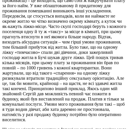
проживаєш) – це виходить, що само собі ж накручувати плату
за його найм.
У вже облаштованому й придатному для
проживання помешканні виникають інші ускладнення.
Передовсім, це стосується випадків, коли ви наймаєте не
окреме житло чи чітко визначено окрему кімнату, а куток чи
як-кажуть ліжко-місце. Часто скупі господарі беруть з кожного
поселенця одну й ту ж «таксу» за місце в кімнаті, при цьому
прагнуть втиснути в неї якомога більше народу. Відтак,
виходить абсурдна ситуація – чим гірші умови проживання,
тим більший прибуток від житла.
Було таке, що на одному
ліжку «тимчасово» спали дві дівчини, доки зажерливий
господар житла в Бучі шукав друге ліжко. Цей пошук тривав
кілька місяців, при цьому плату за проживання він брав по
повній – по 1000 гривень з кожної квартирантки. Вони
жартували, що від такого «спарення» на одному ліжку
ризикували втратили традиційну сексуальну орієнтацію. Але
це, так би мовити, крайнощі – на щастя, не всі здавачі житла
такі кончені.
Принципово інший приклад. Якось один мій
знайомий Сергій дав можливість певний час пожити в
будинку, який був виставлений на продаж. Платив я тільки за
комунальні послуги. Умови мого проживання були такі – щоб
я туди водив дівчат, аби хата даремно не простоювала,
натомість у разі продажу будинку потрібно було оперативно
виселитися.