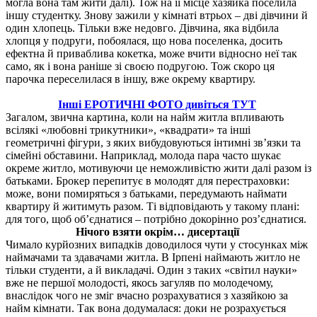
могла вона там жити далі). Тож на її місце хазяйка поселила
іншу студентку. Знову зажили у кімнаті втрьох – дві дівчини й
один хлопець. Тільки вже недовго. Дівчина, яка відбила
хлопця у подруги, побоялася, що нова поселенка, досить
ефектна й приваблива кокетка, може вчити відносно неї так
само, як і вона раніше зі своєю подругою. Тож скоро ця
парочка переселилася в іншу, вже окрему квартиру.
Інші ЕРОТИЧНІ ФОТО дивіться ТУТ
Загалом, звична картина, коли на найм житла впливають
всілякі «любовні трикутники», «квадрати» та інші
геометричні фігури, з яких вибудовуються інтимні зв’язки та
сімейні обставини. Наприклад, молода пара часто шукає
окреме житло, мотивуючи це неможливістю жити далі разом із
батьками. Брокер перепитує в молодят для перестраховки:
може, вони помиряться з батьками, передумають наймати
квартиру й житимуть разом. Ті відповідають у такому плані:
для того, щоб об’єднатися – потрібно докорінно роз’єднатися.
Нічого взяти окрім… дисертації
Чимало курйозних випадків доводилося чути у стосунках між
наймачами та здавачами житла. В Ірпені наймають житло не
тільки студенти, а й викладачі. Один з таких «світил науки»
вже не першої молодості, якось загуляв по молодечому,
внаслідок чого не зміг вчасно розрахуватися з хазяйкою за
найм кімнати. Так вона додумалася: доки не розрахується