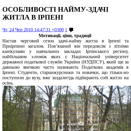
ОСОБЛИВОСТІ НАЙМУ-ЗДАЧІ
ЖИТЛА В ІРПЕНІ
Чт, 24 Чер 2010 14:47:31 +0300
1
Мотивації, ціни, традиції
Настав черговий сезон здачі-найму житла в Ірпені та
Приірпінні загалом. Пов’язаний він передовсім з літніми
канікулами у навчальних закладах Ірпінського регіону,
найбільшим з-поміж яких є Національний університет
державної податкової служби України (НУДПСУ), який ще за
давньою звичкою часто називають Податкова академія в
Ірпені. Студенти, старшокурсники та новачки, що тільки-но
поступили до вузу, вже заздалегідь підбирають собі житло на
осінь.