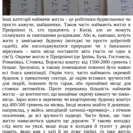
Інші категорії наймачів житла – це робітники-будівельники чи
просто кажучи, шабашники. Також часто наймають житло в
Приірпінні ті, хто працюють у Києві, але не можуть
сплачувати за тамтешніми розцінками. Або ж, навпаки, хочуть
жити у заміському будинку (котеджі чи просто добротній
садибі), аби насолоджуватися природою чи з банальних
міркувань – мати місце поставити авто (часто не одне в
сім’ї).
Окреме житло в Приірпінні (це Ірпінь, Буча, Гостомель,
Романівка, Стоянка, Ворзель) коштує від 1500-2000 гривень і
більше. Зрозуміло, в такому помешканні повинні бути наявні
всі блага цивілізації. Окрім того, часто наймають окремий
будинок у приватному секторі, де окрім всіляких зручностей
для людей, повинен бути гараж, або принаймні місце для
стоянки автомобіля.
Проте переважна більшість наймачів
житла – це контингент, що винаймає окрему кімнату чи ліжко-
місце. Зараз воно в окремому чи квартирному будинку коштує
від 400-500 гривень на місяць. Іноді можна знайти й дешевше,
наприклад, у якійсь занедбаній хатинці-«времянці», з пічним
опаленням, де всі зручності надворі. Часто буває, що таке
житло намагаються здавати ще дорожче. У такому випадку
слід мати на увазі, якщо вода в колодязі й туалет у дворі
(навіть, якщо вам у хаті й не дуже треба), то таке житло