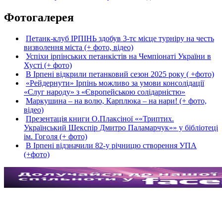
Фотогалерея
Петанк-клуб ІРПІНЬ здобув 3-тє місце турніру на честь
визволення міста (+ фото, відео)
Успіхи ірпінських петанкістів на Чемпіонаті України в
Хусті (+ фото)
В Ірпені відкрили петанковий сезон 2025 року ( +фото)
«Рейдернути» Ірпінь можливо за умови консолідації
«Слуг народу» з «Європейською солідарністю»
Маркушина – на волю, Карплюка – на нари! (+ фото,
відео)
Презентація книги О.Плаксіної ««Триптих.
Український Шекспір Дмитро Паламарчук»» у бібліотеці
ім. Гоголя (+ фото)
В Ірпені відзначили 82-у річницю створення УПА
(+фото)