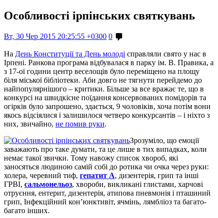
Особливості ірпінських святкувань
Вт, 30 Чер 2015 20:25:55 +0300
0
На
День Конституції та День молоді
справляли свято у нас в
Ірпені. Ранкова програма відбувалася в парку ім. В. Правика, а
з 17-ої години центр веселощів було переміщено на площу
біля міської бібліотеки. Аби довго не тягнути перейдемо до
найпопулярнішого – критики. Більше за все вражає те, що в
конкурсі на швидкісне поїдання консервованих помідорів та
огірків було запрошено, здається, 9 чоловіків, хоча потім вони
якось відсіялися і залишилося четверо конкурсантів – і ніхто з
них, звичайно,
не помив руки
.
Зрозуміло, що емоції
заважають про таке думати, та це лише в тих випадках, коли
немає такої звички. Тому навожу список хвороб, які
заносяться людиною самій собі до ротика чи очка через руки:
холера, черевний тиф,
гепатит А
, дизентерія, грип та інші
ГРВІ,
сальмонельоз
, хвороби, викликані глистами, харчові
отруєння, ентерит, дизентерія, атипова пневмонія і пташиний
грип, Інфекційний кон’юнктивіт, ячмінь, лямбліоз та багато-
багато інших.