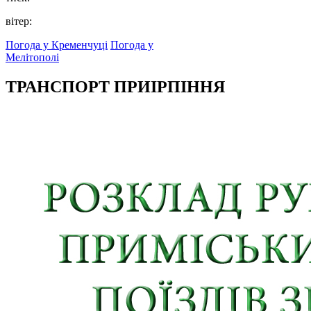
вітер:
Погода у Кременчуці
Погода у
Мелітополі
ТРАНСПОРТ ПРИІРПІННЯ