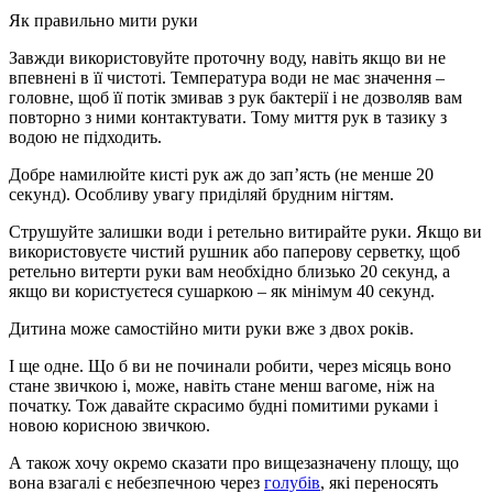
Як правильно мити руки
Завжди використовуйте проточну воду, навіть якщо ви не
впевнені в її чистоті. Температура води не має значення –
головне, щоб її потік змивав з рук бактерії і не дозволяв вам
повторно з ними контактувати. Тому миття рук в тазику з
водою не підходить.
Добре намилюйте кисті рук аж до зап’ясть (не менше 20
секунд). Особливу увагу приділяй брудним нігтям.
Струшуйте залишки води і ретельно витирайте руки. Якщо ви
використовуєте чистий рушник або паперову серветку, щоб
ретельно витерти руки вам необхідно близько 20 секунд, а
якщо ви користуєтеся сушаркою – як мінімум 40 секунд.
Дитина може самостійно мити руки вже з двох років.
І ще одне. Що б ви не починали робити, через місяць воно
стане звичкою і, може, навіть стане менш вагоме, ніж на
початку. Тож давайте скрасимо будні помитими руками і
новою корисною звичкою.
А також хочу окремо сказати про вищезазначену площу, що
вона взагалі є небезпечною через
голубів
, які переносять