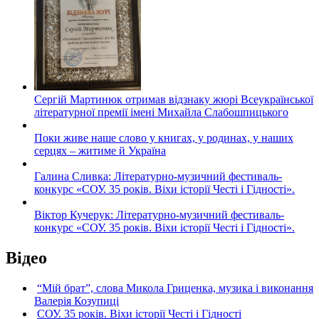
Сергій Мартинюк отримав відзнаку жюрі Всеукраїнської
літературної премії імені Михайла Слабошпицького
Поки живе наше слово у книгах, у родинах, у наших
серцях – житиме й Україна
Галина Сливка: Літературно-музичний фестиваль-
конкурс «СОУ. 35 років. Віхи історії Честі і Гідності».
Віктор Кучерук: Літературно-музичний фестиваль-
конкурс «СОУ. 35 років. Віхи історії Честі і Гідності».
Відео
“Мій брат”, слова Микола Гриценка, музика і виконання
Валерія Козупиці
СОУ. 35 років. Віхи історії Честі і Гідності