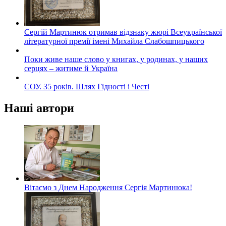
Сергій Мартинюк отримав відзнаку жюрі Всеукраїнської
літературної премії імені Михайла Слабошпицького
Поки живе наше слово у книгах, у родинах, у наших
серцях – житиме й Україна
СОУ. 35 років. Шлях Гідності і Честі
Наші автори
Вітаємо з Днем Народження Сергія Мартинюка!