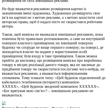
розміщення об’єкта зовнішньої реклами.
Не буде вважатися рекламою розміщення картин із
зазначенням імені художника. Художники розміщують своє
ім’я на картині не з метою реклами, а з метою захистити свої
авторські права, щоб б надалі ніхто не скористався роботами
автора.
Також, щоб вивіска не вважалася зовнішньої рекламою, вона
повинна бути правильно розташованою, а саме на внутрішній
поверхні власного приміщення; на зовнішній поверхні
будинку чи споруди не вище першого поверху; на поверсі, де
знаходиться власне чи надане у користування особі
приміщення; біля входу в таке приміщення. Також можна
прийти до висновку, що розміщення вивіски про виробника
товару в місцях реалізації даного товару, яка не закликає до
придбання товару чи скористатися послугами чого-небудь, не
вважається рекламою, а вважається інформуванням
споживача. Тому плакати типу: «Цей будинок підключений до
кабельного телебачення (інтернету) компанією
ХХХХХ», «Цей будинок зведений компанією ХХХХХХ»,
«Бог врятував мою сім’ю»? – зовнішньою рекламою не
вважаються.