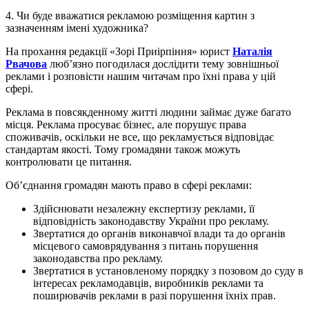
4. Чи буде вважатися рекламою розміщення картин з
зазначенням імені художника?
На прохання редакції «Зорі Приірпіння» юрист
Наталія
Рвачова
люб’язно погодилася дослідити тему зовнішньої
реклами і розповісти нашим читачам про їхні права у цій
сфері.
Реклама в повсякденному житті людини займає дуже багато
місця. Реклама просуває бізнес, але порушує права
споживачів, оскільки не все, що рекламується відповідає
стандартам якості. Тому громадяни також можуть
контролювати це питання.
Об’єднання громадян мають право в сфері реклами:
Здійснювати незалежну експертизу реклами, її
відповідність законодавству України про рекламу.
Звертатися до органів виконавчої влади та до органів
місцевого самоврядування з питань порушення
законодавства про рекламу.
Звертатися в установленому порядку з позовом до суду в
інтересах рекламодавців, виробників реклами та
поширювачів реклами в разі порушення їхніх прав.