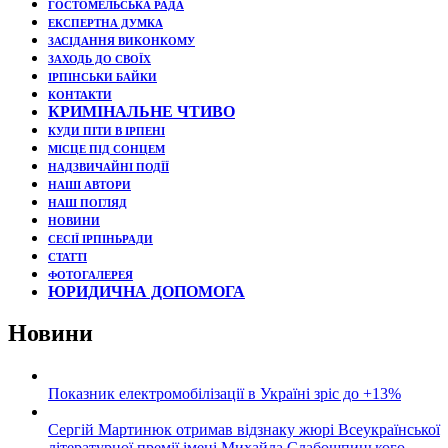
ГОСТОМЕЛЬСЬКА РАДА
ЕКСПЕРТНА ДУМКА
ЗАСІДАННЯ ВИКОНКОМУ
ЗАХОДЬ ДО СВОЇХ
ІРПІНСЬКИ БАЙКИ
КОНТАКТИ
КРИМІНАЛЬНЕ ЧТИВО
КУДИ ПІТИ В ІРПЕНІ
МІСЦЕ ПІД СОНЦЕМ
НАДЗВИЧАЙНІ ПОДЇЇ
НАШІ АВТОРИ
НАШ ПОГЛЯД
НОВИНИ
СЕСІЇ ІРПІНЬРАДИ
СТАТТІ
ФОТОГАЛЕРЕЯ
ЮРИДИЧНА ДОПОМОГА
Новини
Показник електромобілізації в Україні зріс до +13%
Сергій Мартинюк отримав відзнаку жюрі Всеукраїнської
літературної премії імені Михайла Слабошпицького