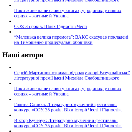
Поки живе наше слово у книгах, у родинах, у наших
серцях – житиме й Україна
СОУ. 35 років. Шлях Гідності і Честі
“Маленька велика перемога”: ВАКС скасував покладені
на Тимошенко процесуальні обов’язки
Наші автори
Сергій Мартинюк отримав відзнаку жюрі Всеукраїнської
літературної премії імені Михайла Слабошпицького
Поки живе наше слово у книгах, у родинах, у наших
серцях – житиме й Україна
Галина Сливка: Літературно-музичний фестиваль-
конкурс «СОУ. 35 років. Віхи історії Честі і Гідності».
Віктор Кучерук: Літературно-музичний фестиваль-
конкурс «СОУ. 35 років. Віхи історії Честі і Гідності».