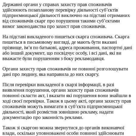
Державні органи у справах захисту прав споживачів
здійснюють позапланову перевірку діяльності суб’єктів
підприємницької діяльності виключно на підставі отриманих
від споживачів скарг про порушення такими суб’єктами
вимог законодавства про захист прав споживачів.
На підставі викладеного пишеться скарга споживача. Скарга
пишеться в письмовому вигляді, де мають бути вказані
прізвище, ім’я по батькові, адреса проживання, паспортні дані
або інший документ, що посвідчує особу, і всі дані, які ви
вважаєте були порушенням з боку рекламодавця.
Органи захисту прав споживачів не повинні розголошувати
дані про людину, яка направила до них скаргу.
Після перевірки викладеної в скарзі інформації, в разі
виявлення порушення, органи захисту прав споживачів
повинні скласти акт, і вказати які порушення вони знайшли в
ході своєї перевірки. Також в цьому акті, органи захисту прав
споживачів можуть вимагати в суб’єкта підприємницької
діяльності, який розмістив зовнішню рекламу, надати
документацію про законність реклами.
Також зі скаргою можна звернутися до органів виконавчої
влади, оскільки уповноважені особи повинні здійснювати