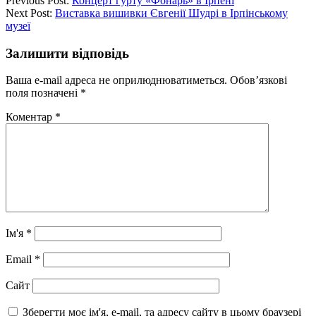
Previous Post:
Концерт гурту «Фонарь» в Ірпені
Next Post:
Виставка вишивки Євгенії Шудрі в Ірпінському
музеї
Залишити відповідь
Ваша e-mail адреса не оприлюднюватиметься.
Обов’язкові
поля позначені
*
Коментар
*
Ім'я
*
Email
*
Сайт
Зберегти моє ім'я, e-mail, та адресу сайту в цьому браузері