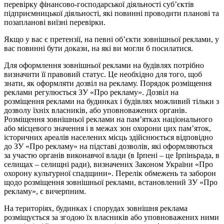
перевірку фінансово-господарської діяльності суб’єктів
підприємницької діяльності, які повинні проводити планові та
позапланові виїзні перевірки.
Якщо у вас є претензії, на певні об’єкти зовнішньої реклами, у
вас повинні бути докази, на які ви могли б посилатися.
Для оформлення зовнішньої реклами на будівлях потрібно
визначити її правовий статус. Це необхідно для того, щоб
знати, як оформляти дозвіл на рекламу. Порядок розміщення
реклами регулюється ЗУ «Про рекламу». Дозвіл на
розміщення реклами на будинках і будівлях можливий тільки з
дозволу їхніх власників, або уповноважених органів.
Розміщення зовнішньої реклами на пам’ятках національного
або місцевого значення і в межах зон охорони цих пам’яток,
історичних ареалів населених місць здійснюється відповідно
до ЗУ «Про рекламу» на підставі дозволів, які оформляються
за участю органів виконавчої влади (в Ірпені – це Ірпіньрада, в
селищах – селищні ради), визначених Законом України «Про
охорону культурної спадщини». Перелік обмежень та заборон
щодо розміщення зовнішньої реклами, встановлений ЗУ «Про
рекламу», є вичерпним.
На територіях, будинках і спорудах зовнішня реклама
розміщується за згодою їх власників або уповноважених ними