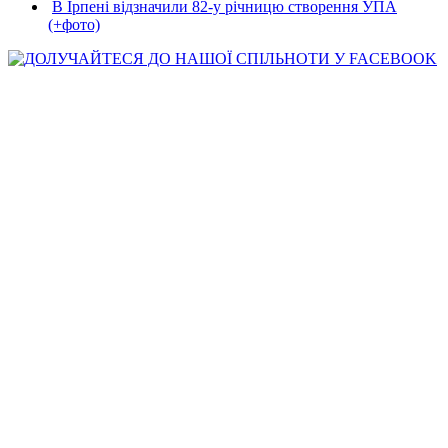
В Ірпені відзначили 82-у річницю створення УПА
(+фото)