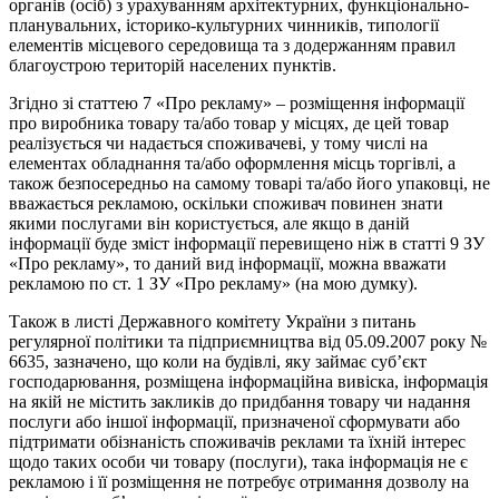
органів (осіб) з урахуванням архітектурних, функціонально-
планувальних, історико-культурних чинників, типології
елементів місцевого середовища та з додержанням правил
благоустрою територій населених пунктів.
Згідно зі статтею 7 «Про рекламу» – розміщення інформації
про виробника товару та/або товар у місцях, де цей товар
реалізується чи надається споживачеві, у тому числі на
елементах обладнання та/або оформлення місць торгівлі, а
також безпосередньо на самому товарі та/або його упаковці, не
вважається рекламою, оскільки споживач повинен знати
якими послугами він користується, але якщо в даній
інформації буде зміст інформації перевищено ніж в статті 9 ЗУ
«Про рекламу», то даний вид інформації, можна вважати
рекламою по ст. 1 ЗУ «Про рекламу» (на мою думку).
Також в листі Державного комітету України з питань
регулярної політики та підприємництва від 05.09.2007 року №
6635, зазначено, що коли на будівлі, яку займає суб’єкт
господарювання, розміщена інформаційна вивіска, інформація
на якій не містить закликів до придбання товару чи надання
послуги або іншої інформації, призначеної сформувати або
підтримати обізнаність споживачів реклами та їхній інтерес
щодо таких особи чи товару (послуги), така інформація не є
рекламою і її розміщення не потребує отримання дозволу на