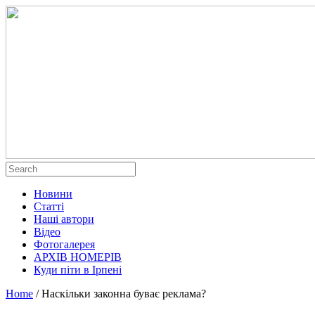
Новини
Статті
Наші автори
Відео
Фотогалерея
АРХІВ НОМЕРІВ
Куди піти в Ірпені
Home
/
Наскільки законна буває реклама?