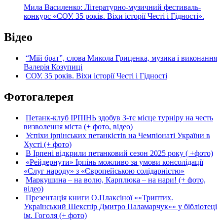
Мила Василенко: Літературно-музичний фестиваль-
конкурс «СОУ. 35 років. Віхи історії Честі і Гідності».
Відео
“Мій брат”, слова Микола Гриценка, музика і виконання
Валерія Козупиці
СОУ. 35 років. Віхи історії Честі і Гідності
Фотогалерея
Петанк-клуб ІРПІНЬ здобув 3-тє місце турніру на честь
визволення міста (+ фото, відео)
Успіхи ірпінських петанкістів на Чемпіонаті України в
Хусті (+ фото)
В Ірпені відкрили петанковий сезон 2025 року ( +фото)
«Рейдернути» Ірпінь можливо за умови консолідації
«Слуг народу» з «Європейською солідарністю»
Маркушина – на волю, Карплюка – на нари! (+ фото,
відео)
Презентація книги О.Плаксіної ««Триптих.
Український Шекспір Дмитро Паламарчук»» у бібліотеці
ім. Гоголя (+ фото)