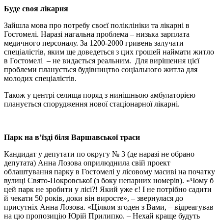
Буде своя лікарня
Зайшла мова про потребу своєї поліклініки та лікарні в
Гостомелі. Наразі нагальна проблема – низька зарплата
медичного персоналу. За 1200-2000 гривень залучати
спеціалістів, яким ще доведеться з цих грошей наймати житло
в Гостомелі – не видається реальним. Для вирішення цієї
проблеми планується будівництво соціального житла для
молодих спеціалістів.
Також у центрі селища поряд з нинішньою амбулаторією
планується спорудження нової стаціонарної лікарні.
Парк на в’їзді біля Варшавської траси
Кандидат у депутати по округу № 3 (де наразі не обрано
депутата) Анна Лозова оприлюднила свій проект
облаштування парку в Гостомелі у лісовому масиві на початку
вулиці Свято-Покровської (з боку непарних номерів). «Чому б
цей парк не зробити у лісі?! Який уже є! І не потрібно садити
й чекати 50 років, доки він виросте», – звернулася до
присутніх Анна Лозова. «Цілком згоден з Вами, – відреагував
на цю пропозицію Юрій Прилипко. – Нехай краще будуть