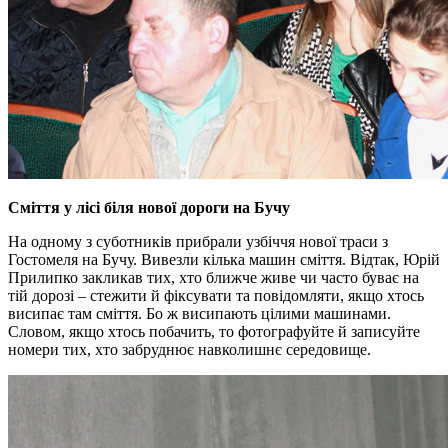
Сміття у лісі біля нової дороги на Бучу
На одному з суботників прибрали узбіччя нової траси з
Гостомеля на Бучу. Вивезли кілька машин сміття. Відтак, Юрій
Прилипко закликав тих, хто ближче живе чи часто буває на
тій дорозі – стежити й фіксувати та повідомляти, якщо хтось
висипає там сміття. Бо ж висипають цілими машинами.
Словом, якщо хтось побачить, то фотографуйте й записуйте
номери тих, хто забруднює навколишнє середовище.