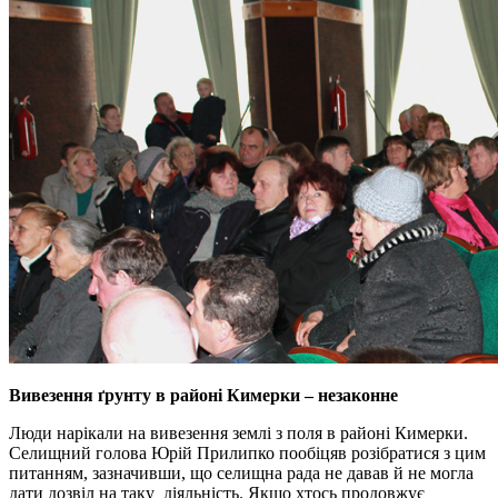
Вивезення ґрунту в районі Кимерки – незаконне
Люди нарікали на вивезення землі з поля в районі Кимерки.
Селищний голова Юрій Прилипко пообіцяв розібратися з цим
питанням, зазначивши, що селищна рада не давав й не могла
дати дозвіл на таку діяльність. Якщо хтось продовжує