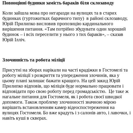
Повноцінні будинки замість бараків біля склозаводу
Коли зайшла мова про негаразди на вулицях та в старих
будинках (гуртожитках барачного типу) в районі склозаводу,
Юрій Прилипко висловив пропозицію кардинального
вирішення питання. «Там потрібно збудувати один хороший
будинок – і всіх переселити у нього з тих бараків», – сказав
Юрій Ілліч.
Злочинність та робота міліції
Присутні на зборах нарікали на часті крадіжки в Гостомелі та
роботу міліції з розкриття та упередження злочинів, яка у
цьому плані залишає бажати кращого. На цей закид Юрій
Прилипко відповів, що міліція буде нормально працювати і
відповідати про свою роботу перед громадськістю. Це таке ж
нагальне питання для Гостомеля, як і робота своєї швидкої
допомоги. Також проблему злочинності значною мірою
вирішить встановленням камер відеоспостереження на
вулицях Гостомеля. Бо вже крадуть і з салонів авто, і лавочки, і
навіть куші в скверах.