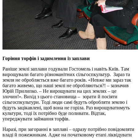
Горіння торфів і задимлення із заплави
Раніше землі заплави годували Гостомель і навіть Київ. Там
вирощували багато різноманітних сільгоспкультур. Зараз та
земля не обробляється вже багато років. «Невже ми зараз так
багато живемо, що наші землі не обробляються?! – зазначив
Юрій Прилипко. – Не вирощувати на цих землях – це
злочин!». Вихід з цього становища – зорати й посіяти
сільгоспкультури. Тоді люди самі будуть обробляти землю і
будуть зацікавлені, щоб вона не горіла. Раз вирощуватимуть
культури, тоді їх потрібно буде поливати. Відтак,
упереджувати займання торфів.
Наразі, при загоранні в заплаві – одразу потрібно повідомляти
владі й пожежникам. Адже на початковому етапі ліквідувати