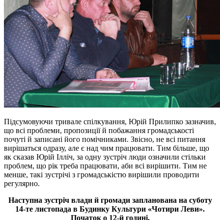
Підсумовуючи тривале спілкування, Юрій Прилипко зазначив,
що всі проблеми, пропозиції й побажання громадськості
почуті й записані його помічниками. Звісно, не всі питання
вирішаться одразу, але є над чим працювати. Тим більше, що
як сказав Юрій Ілліч, за одну зустріч люди означили стільки
проблем, що рік треба працювати, аби всі вирішити. Тим не
менше, такі зустрічі з громадськістю вирішили проводити
регулярно.
Наступна зустріч влади й громади запланована на суботу
14-те листопада в Будинку Культури «Чотири Леви».
Початок о 12-й годині.