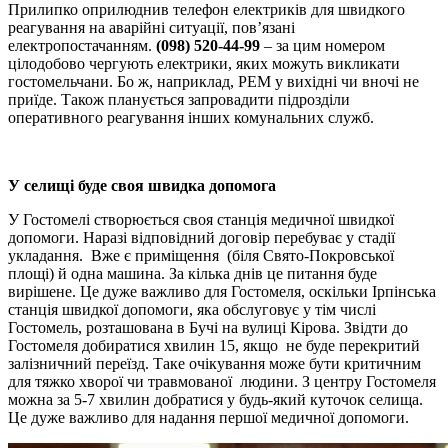
Прилипко оприлюднив телефон електриків для швидкого
реагування на аварійні ситуації, пов’язані
електропостачанням.
(098) 520-44-99
– за цим номером
цілодобово чергують електрики, яких можуть викликати
гостомельчани. Бо ж, наприклад, РЕМ у вихідні чи вночі не
приїде. Також планується запровадити підрозділи
оперативного реагування інших комунальних служб.
У селищі буде своя швидка допомога
У Гостомелі створюється своя станція медичної швидкої
допомоги. Наразі відповідний договір перебуває у стадії
укладання. Вже є приміщення (біля Свято-Покровської
площі) й одна машина. За кілька днів це питання буде
вирішене. Це дуже важливо для Гостомеля, оскільки Ірпінська
станція швидкої допомоги, яка обслуговує у тім числі
Гостомель, розташована в Бучі на вулиці Кірова. Звідти до
Гостомеля добиратися хвилин 15, якщо не буде перекритий
залізничний переїзд. Таке очікування може бути критичним
для тяжко хворої чи травмованої людини. З центру Гостомеля
можна за 5-7 хвилин добратися у будь-який куточок селища.
Це дуже важливо для надання першої медичної допомоги.