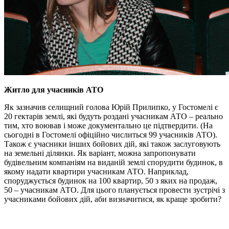
Житло для учасників АТО
Як зазначив селищний голова Юрій Прилипко, у Гостомелі є
20 гектарів землі, які будуть роздані учасникам АТО – реально
тим, хто воював і може документально це підтвердити. (На
сьогодні в Гостомелі офіційно числиться 99 учасників АТО).
Також є учасники інших бойових дій, які також заслуговують
на земельні ділянки. Як варіант, можна запропонувати
будівельним компаніям на виданій землі спорудити будинок, в
якому надати квартири учасникам АТО. Наприклад,
споруджується будинок на 100 квартир, 50 з яких на продаж,
50 – учасникам АТО. Для цього планується провести зустрічі з
учасниками бойових дій, аби визначитися, як краще зробити?