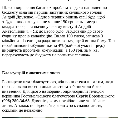
Шляхи вирішення багатьох проблем завдяки наповненню
бюджету означив перший заступник селищного голови
Андрій Друзенко. «Одне з перших рішень сесії буде, щоб
забудовник сплачував не менше 150 гривень з метра
квадратного, – зазначив у своєму виступі Андрій
Анатолійович. – Як до цього було. Забудовник до свого
будинку провів каналізацію. Вклав 100 тисяч, записав 3
мільйони – і селищна рада, виявляється, ще й винна йому. Тож
нехай шановні забудовники за 4% (пайової участі –
ред
.)
вирішують проблеми комунікацій, а 150 грн. за м. кв.
перераховують до бюджету на розвиток селища».
Благоустрій вивозитиме листя
Розширено штат благоустрою, аби вони стежили за тим, люди
не спалювали восени опале листя та забезпечили його
вивезення. Для цього на зібранні оприлюднили телефон
керівника Гостомельського благоустрою Сергія Воронецького:
(096) 280-34-63.
Дзвоніть, кому потрібно вивезти зібране
листя. А також повідомляйте, коли хтось спалює листя,
оскільки це незаконно.