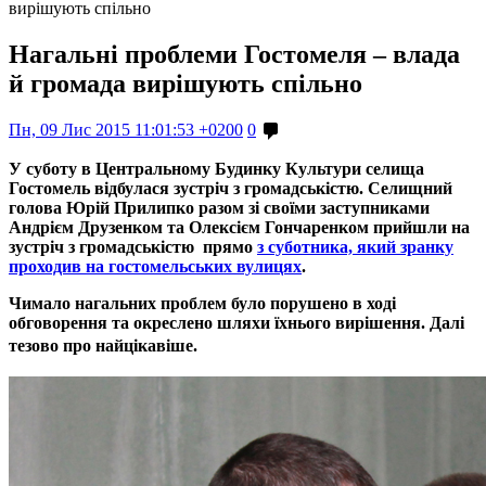
вирішують спільно
Нагальні проблеми Гостомеля – влада
й громада вирішують спільно
Пн, 09 Лис 2015 11:01:53 +0200
0
У суботу в Центральному Будинку Культури селища
Гостомель відбулася зустріч з громадськістю. Селищний
голова Юрій Прилипко разом зі своїми заступниками
Андрієм Друзенком та Олексієм Гончаренком прийшли на
зустріч з громадськістю прямо
з суботника, який зранку
проходив на гостомельських вулицях
.
Чимало нагальних проблем було порушено в ході
обговорення та окреслено шляхи їхнього вирішення. Далі
тезово про найцікавіше.