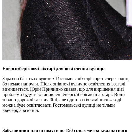
Енергозберігаючі ліхтарі для освітлення вулиць
Зараз на багатьох вулицях Гостомеля ліхтарі горять через один,
бо немає напруги. Після опівночі вуличне освітлення взагалі
вимикається. Юрій Прилипко сказав, що для вирішення цієї
проблеми будуть встановлені енергозберігаючі ліхтарі. Вони
значно дорожчі за звичайні, але один раз їх замінити – тоді
можна буде освітлювати Гостомельські вулиці не тільки
ввечері, а всю ніч.
Забудовники платитимуть по 150 грн. з метра квадратного