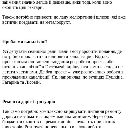
займання значно легше й дешевше, аніж тоді, коли воно
охопить цілі гектари.
Також потрібно привести до ладу меліоративні шлюзи, які вже
встигли поздавати на металобрухт.
Проблеми каналізації
Усі депутати селищної ради мали змогу зробити подання, де
потрібно прокласти чи відновити каналізацію. Відтак,
проектантам поставлене завдання розробити проект, аби
питання каналізації в Гостомелі вирішувати комплексно, а не
латати частинами. Де був проект – уже розпочалися роботи з
прокладання каналізації. Як, наприклад, по вулицях Пушкіна,
Гагаріна та Лісовій.
Ремонти доріг і тротуарів
Так само потрібно комплексно вирішувати питання ремонту
доріг, а не займатися окремими «латаннями». Через брак
бюджетних коштів на ремонт доріг – шукають приватних
інвесторів. Розпочаті попередньою владою роботи з