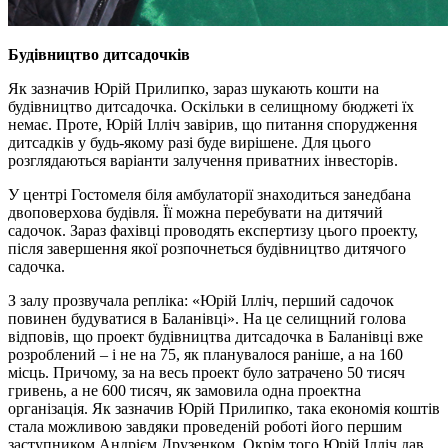
Будівництво дитсадочків
Як зазначив Юрій Прилипко, зараз шукають кошти на
будівництво дитсадочка. Оскільки в селищному бюджеті їх
немає. Проте, Юрій Ілліч завірив, що питання спорудження
дитсадків у будь-якому разі буде вирішене. Для цього
розглядаються варіанти залучення приватних інвесторів.
У центрі Гостомеля біля амбулаторії знаходиться занедбана
двоповерхова будівля. Її можна перебувати на дитячий
садочок. Зараз фахівці проводять експертизу цього проекту,
після завершення якої розпочнеться будівництво дитячого
садочка.
З залу прозвучала репліка: «Юрій Ілліч, перший садочок
повинен будуватися в Баланівці». На це селищний голова
відповів, що проект будівництва дитсадочка в Баланівці вже
розроблений – і не на 75, як планувалося раніше, а на 160
місць. Причому, за на весь проект було затрачено 50 тисяч
гривень, а не 600 тисяч, як замовила одна проектна
організація. Як зазначив Юрій Прилипко, така економія коштів
стала можливою завдяки проведеній роботі його першим
заступником Андрієм Друзенком. Окрім того Юрій Ілліч дав