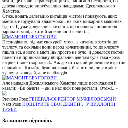
sosни, це слово в транскрипції sos, написано неспроста, бо
дерева нещадно вирубувалися нащадками Древлянського
Хамства.
Отже, водять делегацію китайців містом і показують, яких
маєтків набудували владоможці, на яких шикарних машинах
їздять. І дуже дивувалися китайці, що в наших чиновників
зарплати малі, а хати й можливості великі…
Несподівано, під час екскурсії, хтось із китайців захотів до
туалету, та оскільки вони народ колективний, то до клозету
пішли всі, а його в місті Інь просто не було, й довелося гостей
повести в привокзальну вбиральню, але там була така «роза
вітрів» і таке творилося!.. Аж дехто з китайців ледь не втратив
свідомість. Китайці були шоковані, й запитали, чи є в місті
туалет для людей, а не верблюдів…
Але нащадки Древлянського Хамства лише посміхалися й
казали: «Ви бачите, – які в нас ліси повиростали! Отож!.. »
Previous Post:
ГЕНЕРАЛ-ЄФРЕЙТОР МУЖЕЛОВСЬКИЙ
Next Post:
ПОЦІЛУЙТЕ СВОЇ ДЖИПИ… У ВИХЛОПНІ
ТРУБИ
Залишити відповідь