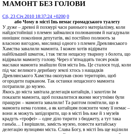
МАМОНТ БЕЗ ГОЛОВИ
Сб, 23 Січ 2010 18:37:24 +0200
0
або Чому в місті Інь немає громадського туалету
У дуже – древні й похмурі часи раннього матеріалізму, коли
найдостойніші з племен займалися полюванням й нагадували
нинішнє покоління депутатів, які постійно полюють за
власною вигодою, мисливці одного з племен Древлянського
Хамства завалили мамонта. І кожен хотів відірвати
найбільший шматок, і так тягли нещасну тварину з болота, що
відірвали мамонту голову. Через п’ятнадцять тисяч років
маслаки мамонта знайшли біля міста Інь. Це сталося тоді, коли
під час великого дерибану землі хтось з нащадків
Древлянського Хамства окопував свою територію, щоб
огородити парканом. Так останки нещасного мамонта
потрапили до музею.
Якось до міста завітала делегація китайців, і захотіли їм
показати мамонта, щоб похвалитися якими могутніми були
пращури – мамонта завалили! Та раптом помітили, що в
мамонта нема голови, а як китайцям пояснити чому її немає –
вони ж можуть запідозрити, що в місті Інь вже й з музеїв
крадуть «трофеї» – одне діло тирити з бюджету, а тут така
ганьба… І вирішили, замість музею, повести китайську
делегацію вулицями міста. Слава Богу, в місті Інь ще вцілили