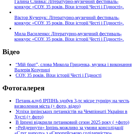
Галина Сливка: Літературно-музичний фестиваль-
конкурс «СОУ. 35 років. Віхи історії Честі і Гідності».
Віктор Кучерук: Літературно-музичний фестиваль-
конкурс «СОУ. 35 років. Віхи історії Честі і Гідності».
Мила Василенко: Літературно-музичний фестиваль-
конкурс «СОУ. 35 років. Віхи історії Честі і Гідності».
Відео
“Мій брат”, слова Микола Гриценка, музика і виконання
Валерія Козупиці
СОУ. 35 років. Віхи історії Честі і Гідності
Фотогалерея
Петанк-клуб ІРПІНЬ здобув 3-тє місце турніру на честь
визволення міста (+ фото, відео)
Успіхи ірпінських петанкістів на Чемпіонаті України в
Хусті (+ фото)
В Ірпені відкрили петанковий сезон 2025 року ( +фото)
«Рейдернути» Ірпінь можливо за умови консолідації
«Слуг народу» з «Європейською солідарністю»