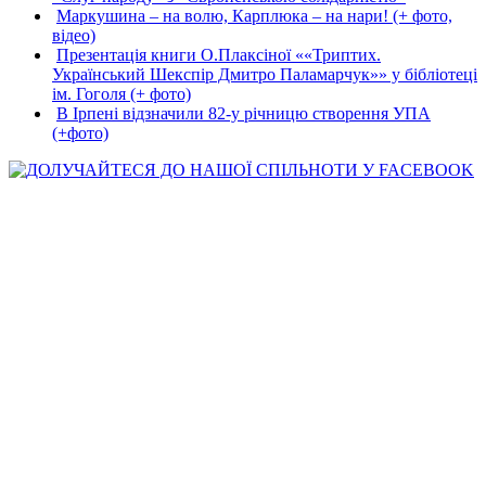
Маркушина – на волю, Карплюка – на нари! (+ фото,
відео)
Презентація книги О.Плаксіної ««Триптих.
Український Шекспір Дмитро Паламарчук»» у бібліотеці
ім. Гоголя (+ фото)
В Ірпені відзначили 82-у річницю створення УПА
(+фото)