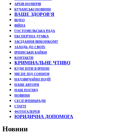
АРХІВ НОМЕРІВ
БУЧАНСЬКІ НОВИНИ
ВАШЕ ЗДОРОВ'Я
ВІДЕО
ВІЙНА
ГОСТОМЕЛЬСЬКА РАДА
ЕКСПЕРТНА ДУМКА
ЗАСІДАННЯ ВИКОНКОМУ
ЗАХОДЬ ДО СВОЇХ
ІРПІНСЬКИ БАЙКИ
КОНТАКТИ
КРИМІНАЛЬНЕ ЧТИВО
КУДИ ПІТИ В ІРПЕНІ
МІСЦЕ ПІД СОНЦЕМ
НАДЗВИЧАЙНІ ПОДЇЇ
НАШІ АВТОРИ
НАШ ПОГЛЯД
НОВИНИ
СЕСІЇ ІРПІНЬРАДИ
СТАТТІ
ФОТОГАЛЕРЕЯ
ЮРИДИЧНА ДОПОМОГА
Новини