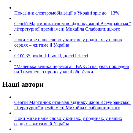
Показник електромобілізації в Україні зріс до +13%
Сергій Мартинюк отримав відзнаку жюрі Всеукраїнської
літературної премії імені Михайла Слабошпицького
Поки живе наше слово у книгах, у родинах, у наших
серцях – житиме й Україна
СОУ. 35 років. Шлях Гідності і Честі
“Маленька велика перемога”: ВАКС скасував покладені
на Тимошенко процесуальні обов’язки
Наші автори
Сергій Мартинюк отримав відзнаку жюрі Всеукраїнської
літературної премії імені Михайла Слабошпицького
Поки живе наше слово у книгах, у родинах, у наших
серцях – житиме й Україна