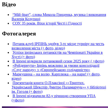
Відео
“Мій брат”, слова Микола Гриценка, музика і виконання
Валерія Козупиці
СОУ. 35 років. Віхи історії Честі і Гідності
Фотогалерея
Петанк-клуб ІРПІНЬ здобув 3-тє місце турніру на честь
визволення міста (+ фото, відео)
Успіхи ірпінських петанкістів на Чемпіонаті України в
Хусті (+ фото)
В Ірпені відкрили петанковий сезон 2025 року ( +фото)
«Рейдернути» Ірпінь можливо за умови консолідації
«Слуг народу» з «Європейською солідарністю»
Маркушина – на волю, Карплюка – на нари! (+ фото,
відео)
Презентація книги О.Плаксіної ««Триптих.
Український Шекспір Дмитро Паламарчук»» у бібліотеці
ім. Гоголя (+ фото)
В Ірпені відзначили 82-у річницю створення УПА
(+фото)