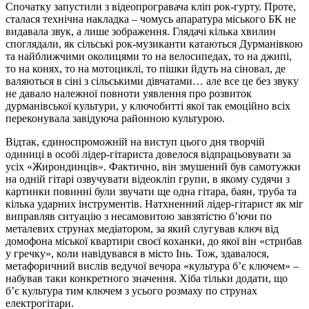
Спочатку запустили з відеопрогравача кліп рок-гурту. Проте,
сталася технічна накладка – чомусь апаратура міського БК не
видавала звук, а лише зображення. Глядачі кілька хвилин
споглядали, як сільські рок-музиканти катаються Дурманівкою
та найближчими околицями то на велосипедах, то на джипі,
то на конях, то на мотоциклі, то пішки йдуть на сіновал, де
валяються в сіні з сільськими дівчатами… але все це без звуку
не давало належної повноти уявлення про розвиток
дурманівської культури, у ключобитті якої так емоційно всіх
переконувала завідуюча районною культурою.
Відтак, єдиноспроможній на виступ цього дня творчій
одиниці в особі лідер-гітариста довелося відпрацьовувати за
усіх «Жирондинців». Фактично, він змушений був самотужки
на одній гітарі озвучувати відеокліп групи, в якому судячи з
картинки повинні були звучати ще одна гітара, баян, труба та
кілька ударних інструментів. Натхненний лідер-гітарист як міг
виправляв ситуацію з несамовитою завзятістю б’ючи по
металевих струнах медіатором, за який слугував ключ від
домофона міської квартири своєї коханки, до якої він «стрибав
у гречку», коли навідувався в місто Інь. Тож, здавалося,
метафоричний вислів ведучої вечора «культура б’є ключем» –
набував таки конкретного значення. Хіба тільки додати, що
б’є культура тим ключем з усього розмаху по струнах
електрогітари.