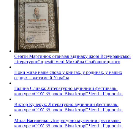
Сергій Мартинюк отримав відзнаку жюрі Всеукраїнської
літературної премії імені Михайла Слабошпицького
Поки живе наше слово у книгах, у родинах, у наших
серцях – житиме й Україна
Галина Сливка: Літературно-музичний фестиваль-
конкурс «СОУ. 35 років. Віхи історії Честі і Гідності».
Віктор Кучерук: Літературно-музичний фестиваль-
конкурс «СОУ. 35 років. Віхи історії Честі і Гідності».
Мила Василенко: Літературно-музичний фестиваль-
конкурс «СОУ. 35 років. Віхи історії Честі і Гідності».