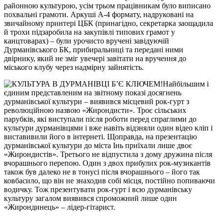
районною культурою, усім трьом працівникам було виписано
похвальні грамоти. Аркуші А-4 формату, надруковані на
звичайному принтері ЦБК (принагідно, секретарка заощадила
й трохи підзаробила на закупівлі типових грамот у
канцтоварах) – були урочисто вручені завідуючій
Дурманівського БК, прибиральниці та передані ними
двірнику, який не зміг увечері завітати на вручення до
міського клубу через надмірну зайнятість.
Найбільшим і
єдиним представленим на звітному показі досягнень
дурманівської культури – виявився місцевий рок-гурт з
революційною назвою «Жирондисти». Троє сільських
парубків, які виступали після роботи перед спраглими до
культури дурманівцями і вже навіть відзняли один відео кліп і
виставивили його в інтернеті. Щоправда, на презентацію
дурманівської культури до міста Інь приїхали лише двоє
«Жирондистів». Третього не відпустила з дому дружина після
вчорашнього перепою. Один з двох прибулих рок-музикантів
також був далеко не в тонусі після вчорашнього – його так
ковбасило, що він не знаходив собі місця, постійно попиваючи
водичку. Тож презентувати рок-гурт і всю дурманівську
культуру загалом виявився спроможний лише один
«Жирондинець» – лідер-гітарист.