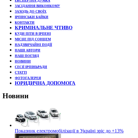
ЕКСПЕРТНА ДУМКА
ЗАСІДАННЯ ВИКОНКОМУ
ЗАХОДЬ ДО СВОЇХ
ІРПІНСЬКИ БАЙКИ
КОНТАКТИ
КРИМІНАЛЬНЕ ЧТИВО
КУДИ ПІТИ В ІРПЕНІ
МІСЦЕ ПІД СОНЦЕМ
НАДЗВИЧАЙНІ ПОДЇЇ
НАШІ АВТОРИ
НАШ ПОГЛЯД
НОВИНИ
СЕСІЇ ІРПІНЬРАДИ
СТАТТІ
ФОТОГАЛЕРЕЯ
ЮРИДИЧНА ДОПОМОГА
Новини
Показник електромобілізації в Україні зріс до +13%