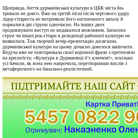
Щоправда, биття дурманівської культури в ЦБК міста Інь
тривало не довго. Вже на третій пісні після чергового удару
лідер-гітариста не витримали його натхненного запалу й
порвалися дві струни одночасно. На інших двох
продовжувати виступ не видавалося можливим. Запасних
струн чи іншої рок-гітари в резиденції районної культури не
виявилося. Тож творчий вечір-презентацію досягнень
дурманівської культури на цьому дочасно довелося закінчити.
Ведуча вже не повторювала своєї коронної фрази з претензією
на крилатість: «Культура в Дурманівці б’є ключем!», оскільки
усі бачили, як вона нею наврочила, перетворивши вислів з
метафоричного на банально-реалістичний.