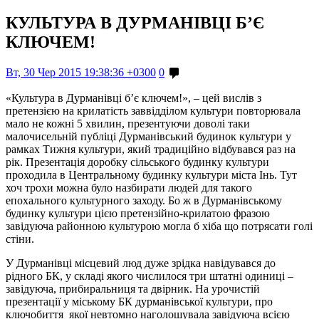
КУЛЬТУРА В ДУРМАНІВЦІ Б’Є
КЛЮЧЕМ!
Вт, 30 Чер 2015 19:38:36 +0300
0
«Культура в Дурманівці б’є ключем!», – цей вислів з
претензією на крилатість заввідділом культури повторювала
мало не кожні 5 хвилин, презентуючи доволі таки
малочисельній публіці Дурманівський будинок культури у
рамках
Т
ижня культури, який традиційно відбувався раз на
рік. Презентація доробку сільського будинку культури
проходила в Центральному будинку культури міста Інь. Тут
хоч трохи можна було назбирати людей для такого
епохального культурного заходу. Бо ж в Дурманівському
будинку культури цією претензійно-крилатою фразою
завідуюча районною культурою могла б хіба що потрясати голі
стіни.
У Дурманівці місцевий люд дуже зрідка навідувався до
рідного БК, у складі якого числилося три штатні одиниці –
завідуюча, прибиральниця та двірник. На урочистій
презентації у міському БК дурманівської культури, про
ключобиття якої невтомно наголошувала завідуюча всією