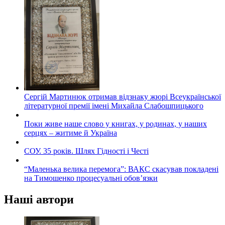
Сергій Мартинюк отримав відзнаку жюрі Всеукраїнської
літературної премії імені Михайла Слабошпицького
Поки живе наше слово у книгах, у родинах, у наших
серцях – житиме й Україна
СОУ. 35 років. Шлях Гідності і Честі
“Маленька велика перемога”: ВАКС скасував покладені
на Тимошенко процесуальні обов’язки
Наші автори