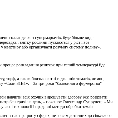
лене голландське з супермаркетів, буде більше видів –
ересадка , влітку рослини пускаються у ріст і все
в у квартиру або організувати розумну систему поливу».
м процес розкладання решткок при теплій температурі йде
у, торф, а також близько сотні саджанців томатів, лимон,
оекту «Cади 31В1». – За три роки “балконного фермерства”
аби навчити всіх охочих вирощувати здорову їжу, розірвати
 потрібен тричі на день, – пояснює Олександр Супрунець.- Ми
учасні технології і прадавні методи обробки землі».
ен з нас працює у сферах, не зовсім дотичних до сільського