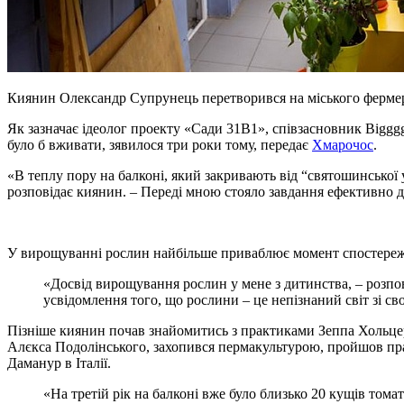
Киянин Олександр Супрунець перетворився на міського фермер
Як зазначає ідеолог проекту «Cади 31В1», співзасновник Biggg
було б вживати, зявилося три роки тому, передає
Хмарочос
.
«В теплу пору на балконі, який закривають від “святошинської у
розповідає киянин. – Переді мною стояло завдання ефективно д
У вирощуванні рослин найбільше приваблює момент спостережен
«Досвід вирощування рослин у мене з дитинства, – розпов
усвідомлення того, що рослини – це непізнаний світ зі сво
Пізніше киянин почав знайомитись з практиками Зеппа Хольце
Алєкса Подолінського, захопився пермакультурою, пройшов практи
Даманур в Італії.
«На третій рік на балконі вже було близько 20 кущів тома