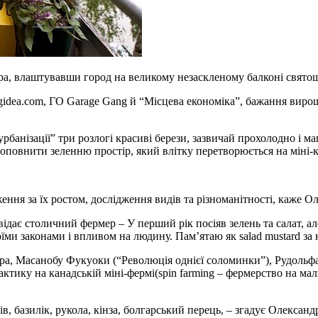
а, влаштувавши город на великому незаскленому балконі святош
gidea.com, ГО Garage Gang й “Місцева економіка”, бажання виро
рбанізації” три розлогі красиві берези, зазвичай прохолодно і м
оповнити зеленню простір, який влітку перетворюється на міні-к
ня за їх ростом, дослідження видів та різноманітності, каже О
ідає столичний фермер – У перший рік посіяв зелень та салат, ал
їми законами і впливом на людину. Пам’ятаю як salad mustard за ні
ра, Масанобу Фукуоки (“Революція однієї соломинки”), Рудольф
ку на канадській міні-фермі(spin farming – фермерство на малих 
тів, базилік, рукола, кінза, болгарський перець, – згадує Олекса