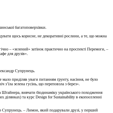
инської багатоповерхівки.
щувати щось корисне, не декоративні рослини, а те, що можна
агічно – «зелений» затінок практично на проспекті Перемоги, –
афе для друзів».
лександр Супрунець.
е мало приділяв уваги питанням ґрунту, насіння, не було
ч з’їла зелена гусінь, що переповзла з берез».
а Штайнера, вивчати біодинаміку українського походження
ділянках) та курс Design for Sustainability в екопоселенні
ндр Супрунець. – Лимон, який подарували друзі, у перший