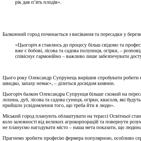
рік дав п’ять плодів».
Балконний город починається з висівання та пересадки у березн
«Цьогоріч я ставлюсь до процесу більш свідомо та професі
вже є бобові, лісова та садова полуниця, огірки, – розпо
співіснує гармонійно – важливо лише забезпечувати досту
Цього року Олександр Супрунець вирішив спробувати робити на
швидко, запаху немає», – ділиться досвідом киянин.
Цьогоріч балкон Олександра Супрунця більше схожий на пересадо
лохина, дуб, лісова та садова суниця, огірки, квасоля, які буд
прийшло усвідомлення того, що треба йти в люди».
Міський город планують облаштувати на терассі Освітньої стан
коло залежності від великих агрокорпорацій та повернути розу
не плануємо нагодувати місто – наша мета показати, що людина 
Прагнемо зробити професію фермера популярною, особливо сере