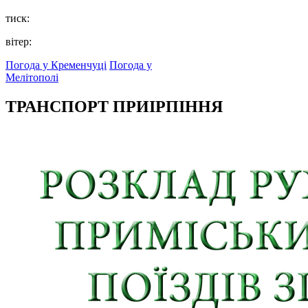
тиск:
вітер:
Погода у Кременчуці
Погода у
Мелітополі
ТРАНСПОРТ ПРИІРПІННЯ