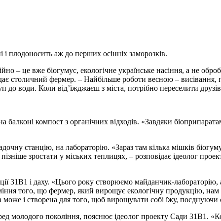
і і плодоносить аж до перших осінніх заморозків.
йно – це вже біогумус, екологічне українське насіння, а не оброб
відає столичний фермер. – Найбільше роботи весною – висівання, п
п до води. Коли від’їжджаєш з міста, потрібно переселити друзі
 балконі компост з органічних відходів. «Завдяки біоприпарата
чну станцію, на лабораторію. «Зараз там кілька мішків біогумус
уть пізніше зростати у міських теплицях, – розповідає ідеолог пр
ції 31В1 і даху. «Цього року створюємо майданчик-лабораторію, 
міння того, що фермер, який вирощує екологічну продукцію, нам
може і створена для того, щоб вирощувати собі їжу, поєднуючи с
д молодого покоління, пояснює ідеолог проекту Cади 31В1. «Кож