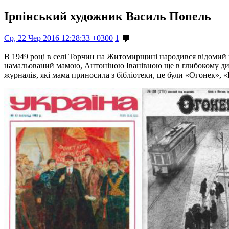
Ірпінський художник Василь Попель
Ср, 22 Чер 2016 12:28:33 +0300
1
В 1949 році в селі Торчин на Житомирщині народився відомий 
намальований мамою, Антоніною Іванівною ще в глибокому дити
журналів, які мама приносила з бібліотеки, це були «Огонек», 