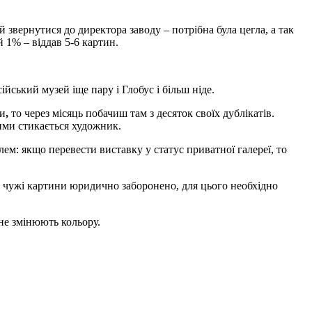
 звернутися до директора заводу – потрібна була цегла, а так
 1% – віддав 5-6 картин.
ійський музей іще пару і Глобус і більш ніде.
си
,
то через місяць побачиш там з десяток своїх дублікатів.
ими стикається художник.
ем: якщо перевести виставку у статус приватної галереї, то
и чужі картини юридично заборонено, для цього необхідно
не змінюють кольору.