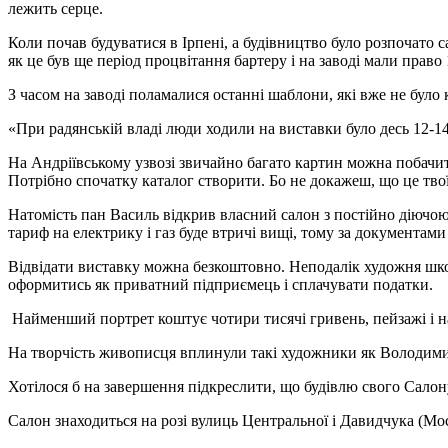
лежить серце.
Коли почав будуватися в Ірпені, а будівництво було розпочато 
як це був ще період процвітання бартеру і на заводі мали прав
З часом на заводі поламалися останні шаблони, які вже не було
«При радянській владі люди ходили на виставки було десь 12-14 п
На Андріївському узвозі звичайно багато картин можна побачит
Потрібно спочатку каталог створити. Бо не докажеш, що це тво
Натомість пан Василь відкрив власний салон з постійно діючою
тариф на електрику і газ буде втричі вищі, тому за документа
Відвідати виставку можна безкоштовно. Неподалік художня школ
оформитись як приватний підприємець і сплачувати податки.
Найменший портрет коштує чотири тисячі гривень, пейзажі і н
На творчість живописця вплинули такі художники як Володими
Хотілося б на завершення підкреслити, що будівлю свого Сало
Салон знаходиться на розі вулиць Центральної і Давидчука (Мо