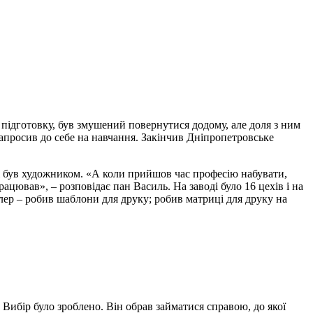
 підготовку, був змушений повернутися додому, але доля з ним
апросив до себе на навчання. Закінчив Дніпропетровське
ож був художником. «А коли прийшов час професію набувати,
ював», – розповідає пан Василь. На заводі було 16 цехів і на
ер – робив шаблони для друку; робив матриці для друку на
. Вибір було зроблено. Він обрав займатися справою, до якої