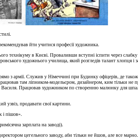
тилі.
рекомендував йти учитися професії художника.
ього технікуму в Києві. Проваливши вступні іспити через слабку
овського художнього училища, який розгледів талант хлопця і з
рямо з армії. Служив у Німеччині при Будинку офіцерів, де так
цював там ліпником-модельєром, дизайнером, ким тільки не прац
ли Василя. Працював художником по створенню малюнку для шпал
ий узвіз, продавати свої картини.
 і пішов».
римісячна зарплата на заводі).
директором цегельного заводу,
аби тільки не йшов, але все марно