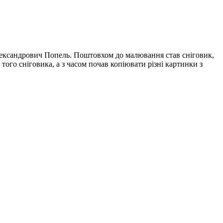
Олександрович Попель. Поштовхом до малювання став сніговик,
о сніговика, а з часом почав копіювати різні картинки з