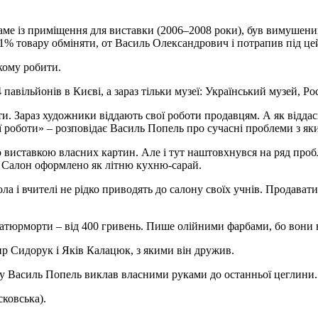
саме із приміщення для виставки (2006–2008 роки), був вимушений
о 1% товару обміняти, от Василь Олександрович і потрапив під цей
 кому робити.
авільйонів в Києві, а зараз тільки музеї: Український музей, Рос
и. Зараз художники віддають свої роботи продавцям. А як відда
ї роботи» – розповідає Василь Попель про сучасні проблеми з як
 виставкою власних картин. Але і тут наштовхнувся на ряд пробл
ми Салон оформлено як літню кухню-сарай.
а і вчителі не рідко приводять до салону своїх учнів. Продават
атюрморти – від 400 гривень. Пише олійними фарбами, бо вони 
р Сидорук і Яків Калацюк, з якими він дружив.
ну Василь Попель виклав власними руками до останньої цеглини.
сковська).