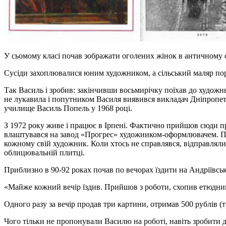
У сьомому класі почав зображати оголених жінок в античному с
Сусіди захоплювалися юним художником, а сільський маляр по
Так Василь і зробив: закінчивши восьмирічку поїхав до художн
не лукавила і попутником Василя виявився викладач Дніпропетр
училище Василь Попель у 1968 році.
З 1972 року живе і працює в Ірпені. Фактично прийшов сюди п
влаштувався на завод «Прогрес» художником-оформлювачем. Пра
кожному свій художник. Коли хтось не справлявся, відправля
облицювальній плитці.
Приблизно в 90-92 роках почав по вечорах їздити на Андріївськ
«Майже кожний вечір їздив. Прийшов з роботи, схопив етюдник
Одного разу за вечір продав три картини, отримав 500 рублів (т
Чого тільки не пропонували Василю на роботі, навіть зробити 