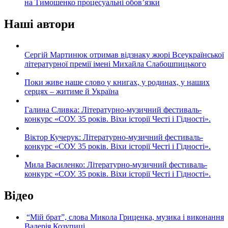
на Тимошенко процесуальні обов’язки
Наші автори
Сергій Мартинюк отримав відзнаку жюрі Всеукраїнської
літературної премії імені Михайла Слабошпицького
Поки живе наше слово у книгах, у родинах, у наших
серцях – житиме й Україна
Галина Сливка: Літературно-музичний фестиваль-
конкурс «СОУ. 35 років. Віхи історії Честі і Гідності».
Віктор Кучерук: Літературно-музичний фестиваль-
конкурс «СОУ. 35 років. Віхи історії Честі і Гідності».
Мила Василенко: Літературно-музичний фестиваль-
конкурс «СОУ. 35 років. Віхи історії Честі і Гідності».
Відео
“Мій брат”, слова Микола Гриценка, музика і виконання
Валерія Козупиці