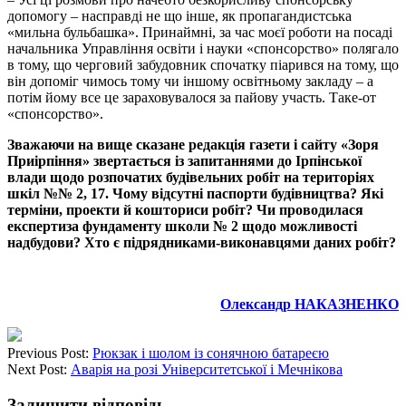
допомогу – насправді не що інше, як пропагандистська
«мильна бульбашка». Принаймні, за час моєї роботи на посаді
начальника Управління освіти і науки «спонсорство» полягало
в тому, що черговий забудовник спочатку піарився на тому, що
він допоміг чимось тому чи іншому освітньому закладу – а
потім йому все це зараховувалося за пайову участь. Таке-от
«спонсорство».
Зважаючи на вище сказане редакція газети і сайту «Зоря
Приірпіння» звертається із запитаннями до Ірпінської
влади щодо розпочатих будівельних робіт на територіях
шкіл №№ 2, 17. Чому відсутні паспорти будівництва? Які
терміни, проекти й кошториси робіт? Чи проводилася
експертиза фундаменту школи № 2 щодо можливості
надбудови? Хто є підрядниками-виконавцями даних робіт?
Олександр НАКАЗНЕНКО
Previous Post:
Рюкзак і шолом із сонячною батареєю
Next Post:
Аварія на розі Університетської і Мечнікова
Залишити відповідь