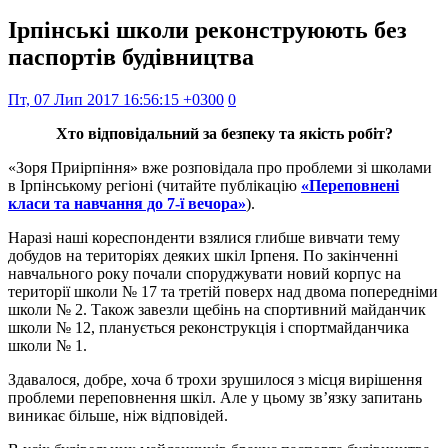
Ірпінські школи реконструюють без
паспортів будівництва
Пт, 07 Лип 2017 16:56:15 +0300
0
Хто відповідальний за безпеку та якість робіт?
«Зоря Приірпіння» вже розповідала про проблеми зі школами
в Ірпінському регіоні (читайте публікацію
«Переповнені
класи та навчання до 7-ї вечора»
).
Наразі наші кореспонденти взялися глибше вивчати тему
добудов на територіях деяких шкіл Ірпеня. По закінченні
навчального року почали споруджувати новий корпус на
території школи № 17 та третій поверх над двома попередніми
школи № 2. Також завезли щебінь на спортивний майданчик
школи № 12, планується реконструкція і спортмайданчика
школи № 1.
Здавалося, добре, хоча б трохи зрушилося з місця вирішення
проблеми переповнення шкіл. Але у цьому зв’язку запитань
виникає більше, ніж відповідей.