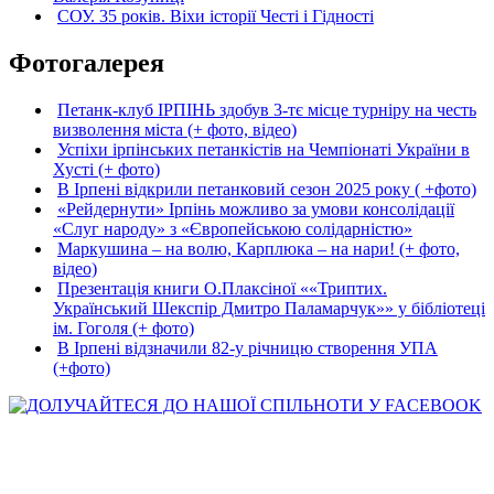
СОУ. 35 років. Віхи історії Честі і Гідності
Фотогалерея
Петанк-клуб ІРПІНЬ здобув 3-тє місце турніру на честь
визволення міста (+ фото, відео)
Успіхи ірпінських петанкістів на Чемпіонаті України в
Хусті (+ фото)
В Ірпені відкрили петанковий сезон 2025 року ( +фото)
«Рейдернути» Ірпінь можливо за умови консолідації
«Слуг народу» з «Європейською солідарністю»
Маркушина – на волю, Карплюка – на нари! (+ фото,
відео)
Презентація книги О.Плаксіної ««Триптих.
Український Шекспір Дмитро Паламарчук»» у бібліотеці
ім. Гоголя (+ фото)
В Ірпені відзначили 82-у річницю створення УПА
(+фото)