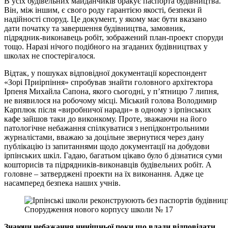
В усіх будівельних майданчиків бракує паспорта будівництва.
Він, між іншим, є свого роду гарантією якості, безпеки й
надійності споруд. Це документ, у якому має бути вказано
дати початку та завершення будівництва, замовник,
підрядник-виконавець робіт, зображений план-проект споруди
тощо. Наразі нічого подібного на згаданих будівництвах у
школах не спостерігалося.
Відтак, у пошуках відповідної документації кореспондент
«Зорі Приірпіння» спробував знайти головного архітектора
Ірпеня Михайла Сапона, якого сьогодні, у п’ятницю 7 липня,
не виявилося на робочому місці. Міський голова Володимир
Карплюк після «виробничої наради» в одному з ірпінських
кафе зайшов таки до виконкому. Проте, зважаючи на його
патологічне небажання спілкуватися з непідконтрольними
журналістами, вважаю за доцільне звернутися через дану
публікацію із запитаннями щодо документації на добудови
ірпінських шкіл. Гадаю, багатьом цікаво було б дізнатися суми
кошторисів та підрядників-виконавців будівельних робіт. А
головне – затверджені проекти на їх виконання. Адже це
насамперед безпека наших учнів.
Спорудження нового корпусу школи № 17
Знаючи небажання нинішньої поки що влади відповідати