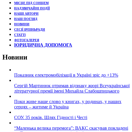
МІСЦЕ ПІД СОНЦЕМ
НАДЗВИЧАЙНІ ПОДЇЇ
НАШІ АВТОРИ
НАШ ПОГЛЯД
НОВИНИ
СЕСІЇ ІРПІНЬРАДИ
СТАТТІ
ФОТОГАЛЕРЕЯ
ЮРИДИЧНА ДОПОМОГА
Новини
Показник електромобілізації в Україні зріс до +13%
Сергій Мартинюк отримав відзнаку жюрі Всеукраїнської
літературної премії імені Михайла Слабошпицького
Поки живе наше слово у книгах, у родинах, у наших
серцях – житиме й Україна
СОУ. 35 років. Шлях Гідності і Честі
“Маленька велика перемога”: ВАКС скасував покладені