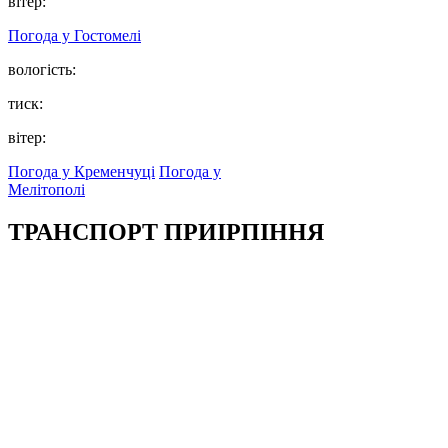
вітер:
Погода у
Гостомелі
вологість:
тиск:
вітер:
Погода у Кременчуці
Погода у
Мелітополі
ТРАНСПОРТ ПРИІРПІННЯ