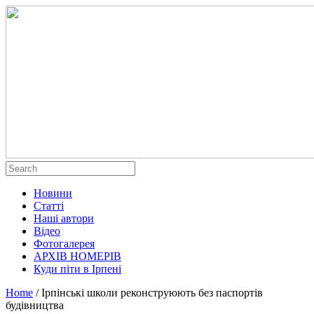
Новини
Статті
Наші автори
Відео
Фотогалерея
АРХІВ НОМЕРІВ
Куди піти в Ірпені
Home
/
Ірпінські школи реконструюють без паспортів
будівництва