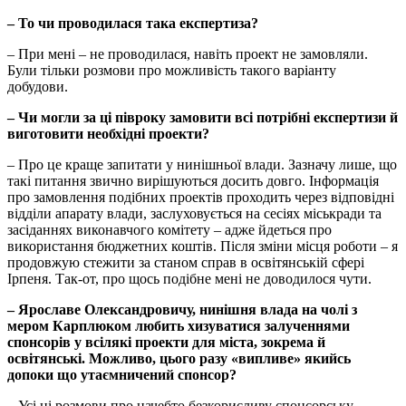
– То чи проводилася така експертиза?
– При мені – не проводилася, навіть проект не замовляли.
Були тільки розмови про можливість такого варіанту
добудови.
– Чи могли за ці півроку замовити всі потрібні експертизи й
виготовити необхідні проекти?
– Про це краще запитати у нинішньої влади. Зазначу лише, що
такі питання звично вирішуються досить довго. Інформація
про замовлення подібних проектів проходить через відповідні
відділи апарату влади, заслуховується на сесіях міськради та
засіданнях виконавчого комітету – адже йдеться про
використання бюджетних коштів. Після зміни місця роботи – я
продовжую стежити за станом справ в освітянській сфері
Ірпеня. Так-от, про щось подібне мені не доводилося чути.
– Ярославе Олександровичу, нинішня влада на чолі з
мером Карплюком любить хизуватися залученнями
спонсорів у всілякі проекти для міста, зокрема й
освітянські. Можливо, цього разу «випливе» якийсь
допоки що утаємничений спонсор?
– Усі ці розмови про начебто безкорисливу спонсорську