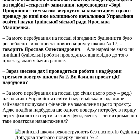
на подібні «секретні» запитання, кореспондент «Зорі
Приірпіння» тим часом звернувся за коментарем з цього
приводу до нині вже колишнього начальника Управління
освіти і науки Ірпінської міської ради Ярослава
Маляренка.
– За мого перебування на посаді зі згаданих будівництв було
розроблено лише проект нового корпусу школи № 17, –
говорить Ярослав Олександрович
. – Але наразі не знаю чи
нинішні будівельні роботи проводяться відповідно до того
проекту, який я бачив раніше.
– Зараз знесено дах і проводяться роботи з надбудови
третього поверху школи № 2. Ви бачили проект цієї
надбудови?
– За мого перебування на посаді (до січня цього року –
ред
.)
начальника Управління освіти і науки міська влада лише
займалася пошуками фінансів на замовлення цього проекту.
Адже подібна надбудова ще одного поверху потребує в першу
чергу фахової експертизи стану фундаменту – чи витримає він
таке додаткове навантаження?
Добудова третього поверху школи № 2