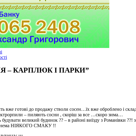
і
ості
Я – КАРПЛЮК І ПАРКИ
”
жать вже готові до продажу стволи сосен…їх вже оброблено і скла
ектрорпили – пиляють сосни , скоріш за все …скоро зима…
нь будувати великий будинок ?? – в районі виїзду з Романівки ??!
но нема НІЯКОГО СМАКУ !!