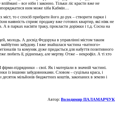
впіймані – все ніби і законно. Тільки ліс красти вже не
і розпоряджатися ним може хіба Кабмін…
 міст, то є спосіб прибрати його до рук – створити парки і
 їхня наявність сприяє продажу вже готових квартир, які ніяк не
. А в парках насіяти траку, прокласти доріжки і т.д. Сосна на
ей, молодь. А досвід Федорука в управлінні містом таким
ід майбутню забудову. І вже знайшлася частина «ватного»
 регіоналів та комуняк дуже придасться для набуття позитивного
е любить її, рідненьку, але мертву. Отже – некрофіл. А ті хто
 фірми-підрядники – свої. Як і матеріали в значній частині.
нки із іншими забудовниками. Словом – суцільна краса, і
дин десяток мільйонів бюджетних коштів, закопаних в землю і
Автор:
Володимир ПАЛАМАРЧУК