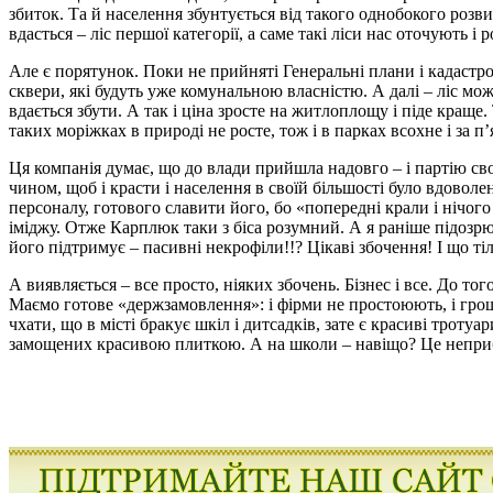
збиток. Та й населення збунтується від такого однобокого розвит
вдасться – ліс першої категорії, а саме такі ліси нас оточують
Але є порятунок. Поки не прийняті Генеральні плани і кадастров
сквери, які будуть уже комунальною власністю. А далі – ліс може
вдається збути. А так і ціна зросте на житлоплощу і піде краще.
таких моріжках в природі не росте, тож і в парках всохне і за п
Ця компанія думає, що до влади прийшла надовго – і партію св
чином, щоб і красти і населення в своїй більшості було вдовол
персоналу, готового славити його, бо «попередні крали і нічог
іміджу. Отже Карплюк таки з біса розумний. А я раніше підозрю
його підтримує – пасивні некрофіли!!? Цікаві збочення! І що ті
А виявляється – все просто, ніяких збочень. Бізнес і все. До т
Маємо готове «держзамовлення»: і фірми не простоюють, і грош
чхати, що в місті бракує шкіл і дитсадків, зате є красиві трот
замощених красивою плиткою. А на школи – навіщо? Це неприб