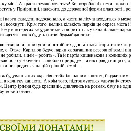
ку міст! А красти землю хочеться! Бо розроблені схеми і поки не 
 і ростуть у Приірпінні, належить до державної форми власності 
і карти складені недосконало, а частина лісу знаходиться в межах
 і всохнути. Крім того, велика кількість парків це окраса міста і
 Тому в інтересах забудовників створити з лісу якнайбільше парків
’ять-десять років будуть готові будмайданчики.
ою створили і прикупили потрібних, достатньо авторитетних люд
ене, є. Отже, Карплюк будує парки як загашник резервної землі п
о не робили, а цей – робить». Та й партія кишенькова з колишніх
вав його у збоченні – «люблю природу» – а насправді нищить, отж
льки не вродиться на цій грішній землі…
ого ж будування цих «красівостєй» іде нашим коштом, бюджетним. І
і в калитку капають. А крім того, підтримуються «дружні» стосу
уари. Центр Ірпеня буде красивий, дивлячись на розмах, бачу не о
утковий бізнес.