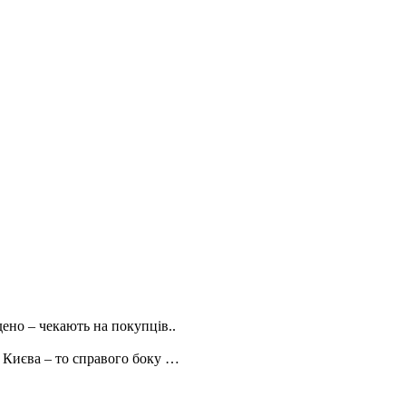
дено – чекають на покупців..
 з Києва – то справого боку …