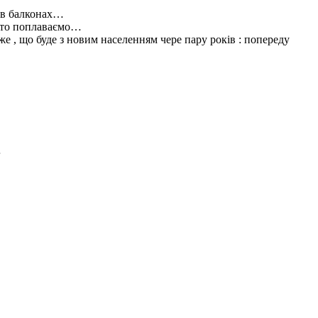
и в балконах…
– то поплаваємо…
е , що буде з новим населенням чере пару років : попереду
…