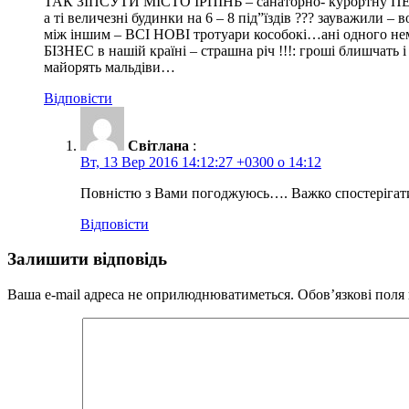
ТАК ЗІПСУТИ МІСТО ІРПІНЬ – санаторно- курортну П
а ті величезні будинки на 6 – 8 під”їздів ??? зауважили 
між іншим – ВСІ НОВІ тротуари кособокі…ані одного нем
БІЗНЕС в нашій країні – страшна річ !!!: гроші блишчать
майорять мальдіви…
Відповісти
Світлана
:
Вт, 13 Вер 2016 14:12:27 +0300 о 14:12
Повністю з Вами погоджуюсь…. Важко спостерігати 
Відповісти
Залишити відповідь
Ваша e-mail адреса не оприлюднюватиметься.
Обов’язкові поля