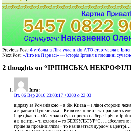
Previous Post:
Футбольна Ліга учасників АТО стартувала в Ірпен
Next Post:
«Літо на Парнасі» — історія Ірпеня в площині сучасн
2 thoughts on “
ІРПІНСЬКА НЕКРОФІЛІ
Інга
:
Вт, 06 Вер 2016 23:03:17 +0300 о 23:03
відразу за Романівкою – в бік Києва – з лівої сторони ле
а в районі Пушкінська – Київська цілий час працюють ел
і ще цікаво – хіба можна було просто на березі річки Ірпі
а в центрі – ті колони – то БЕЗКУЛЬТУР”Є, …абсолют
гірше за провінціялізм – то називається дурдом в центрі…