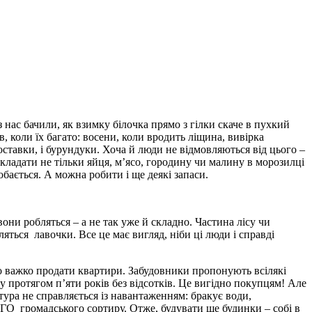
з нас бачили, як взимку білочка прямо з гілки скаче в пухкий
в, коли їх багато: восени, коли вродить ліщина, вивірка
іноставки, і бурундуки. Хоча й люди не відмовляються від цього –
кладати не тільки яйця, м’ясо, городину чи малину в морозилці
обається. А можна робити і ще деякі запаси.
они робляться – а не так уже й складно. Частина лісу чи
яться лавочки. Все це має вигляд, ніби ці люди і справді
ало важко продати квартири. Забудовники пропонують всілякі
ру протягом п’яти років без відсотків. Це вигідно покупцям! Але
ктура не справляється із навантаженням: бракує води,
ОГО громадського сортиру. Отже, будувати ще будинки – собі в