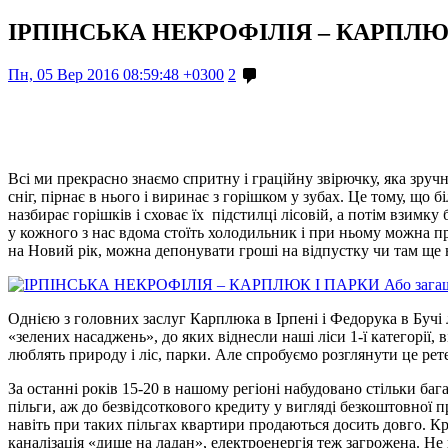
ІРПІНСЬКА НЕКРОФІЛІЯ – КАРПЛЮ
Пн, 05 Вер 2016 08:59:48 +0300
2
Всі ми прекрасно знаємо спритну і граційну звірючку, яка зручн
сніг, пірнає в нього і виринає з горішком у зубах. Це тому, що 
назбирає горішків і сховає їх підстилці лісовій, а потім взимку
у кожного з нас вдома стоїть холодильник і при ньому можна пр
на Новий рік, можна депонувати гроші на відпустку чи там ще н
Однією з головних заслуг Карплюка в Ірпені і Федорука в Бучі л
«зелених насаджень», до яких віднесли наші ліси 1-ї категорії,
люблять природу і ліс, парки. Але спробуємо розглянути це рет
За останні років 15-20 в нашому регіоні набудовано стільки ба
пільги, аж до безвідсоткового кредиту у вигляді безкоштовної п
навіть при таких пільгах квартири продаються досить довго. Крі
каналізація «дише на ладан», електроенергія теж загрожена. Н