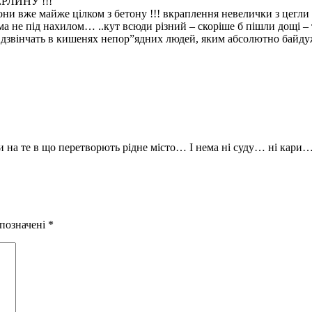
ЕРЛИНУ !!!
– вони вже майже цілком з бетону !!! вкраплення невелички з цегл
а не під нахилом… ..кут всюди різний – скоріше б пішли дощі 
 і дзвінчать в кишенях непор”ядних людей, яким абсолютно байдуж
на те в що перетворють рідне місто… І нема ні суду… ні кари
 позначені
*