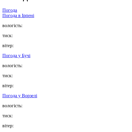
Погода
Погода в
Ірпені
вологість:
тиск:
вітер:
Погода у
Бучі
вологість:
тиск:
вітер:
Погода у
Ворзелі
вологість:
тиск:
вітер: