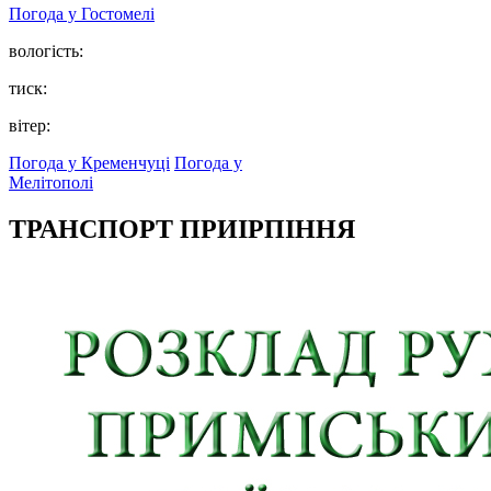
Погода у
Гостомелі
вологість:
тиск:
вітер:
Погода у Кременчуці
Погода у
Мелітополі
ТРАНСПОРТ ПРИІРПІННЯ