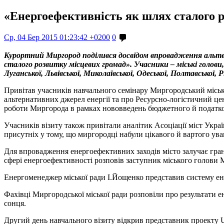
«Енергоефективність як шлях сталого 
Ср, 04 Бер 2015 01:23:42 +0200
0
Курортний Миргород поділився досвідом впровадження альте
сталого розвитку місцевих громад». Учасники – міські голови, к
Луганської, Львівської, Миколаївської, Одеської, Полтавської, 
Привітав учасників навчального семінару Миргородський місь
альтернативних джерел енергії та про Ресурсно-логістичний це
роботи Миргорода в рамках нововведень бюджетного й податко
Учасників візиту також привітали аналітик Асоціації міст Ук
присутніх у тому, що миргородці набули цікавого й вартого ува
Для впровадження енергоефективних заходів місто залучає гран
сфері енергоефективності розповів заступник міського голови
Енергоменеджер міської ради І.Йощенко представив систему ен
Фахівці Миргородської міської ради розповіли про результати е
сонця.
Другий день навчального візиту відкрив представник проекту 