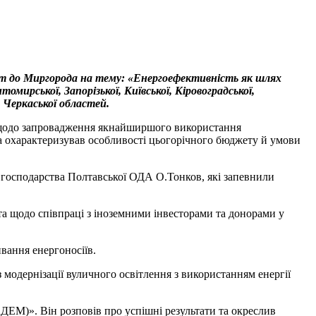
ит до Миргорода на тему: «Енергоефективність як шлях
омирської, Запорізької, Київської, Кіровоградської,
, Черкаської областей.
и щодо запровадження якнайширшого використання
ова охарактеризував особливості цьогорічного бюджету й умови
 господарства Полтавської ОДА О.Тонков, які запевнили
та щодо співпраці з іноземними інвесторами та донорами у
вання енергоносіїв.
 модернізації вуличного освітлення з використанням енергії
ДЕМ)». Він розповів про успішні результати та окреслив