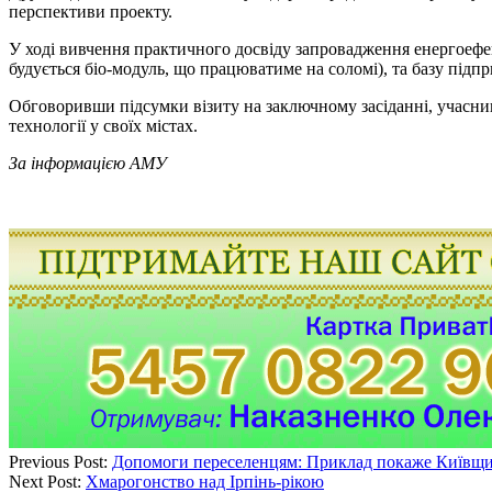
перспективи проекту.
У ході вивчення практичного досвіду запровадження енергоефек
будується біо-модуль, що працюватиме на соломі), та базу під
Обговоривши підсумки візиту на заключному засіданні, учасн
технології у своїх містах.
За інформацією АМУ
Previous Post:
Допомоги переселенцям: Приклад покаже Київщ
Next Post:
Хмарогонство над Ірпінь-рікою