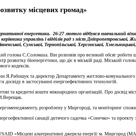
розвитку місцевих громад»
рнативної енергетики. 26-27 лютого відбувся навчальний віз
ерівники управлінь і відділів рад з міст Дніпропетровської, Жит
Рівненської, Сумської, Тернопільської, Херсонської, Хмельницької
кий голова С.Соломаха. Він розповів про великий обсяг робот
нтр розвитку біоенергетики, що діє в міській раді. Міський гол
вого кодексів.
раїни Я.Рабошук та директор Департаменту житлово-комунального
ги досвіду в застосуванні енергоефективних технологій.
тові та кредитні кошти міжнародних організацій. Про досвід міс
 М.Верещак.
ергоменеджменту, розроблену у Миргороді, та моніторинг спожи
нергоефективної санації дитячого садочка «Сонечко» та проекту з
USAID «Місцеві альтернативні джерела енергії: м. Миргород (МА