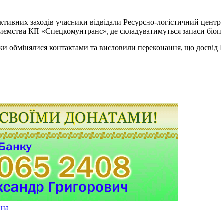
тивних заходів учасники відвідали Ресурсно-логістичний центр з
приємства КП «Спецкомунтранс», де складуватимуться запаси біоп
ики обмінялися контактами та висловили переконання, що досві
ина