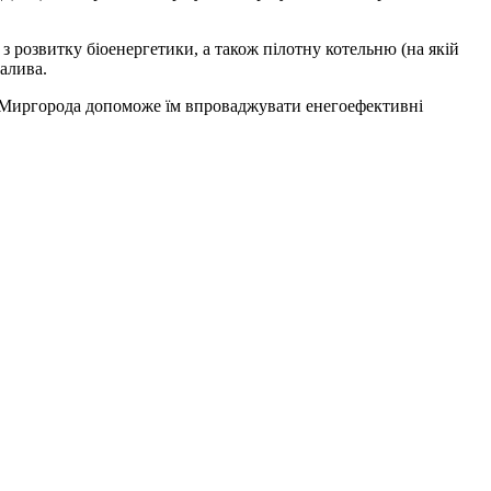
 розвитку біоенергетики, а також пілотну котельню (на якій
алива.
д Миргорода допоможе їм впроваджувати енегоефективні