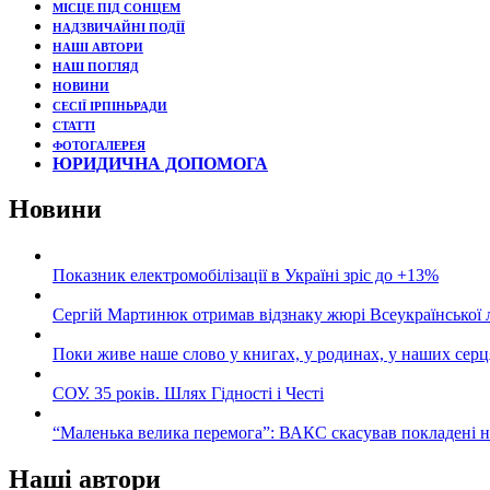
МІСЦЕ ПІД СОНЦЕМ
НАДЗВИЧАЙНІ ПОДЇЇ
НАШІ АВТОРИ
НАШ ПОГЛЯД
НОВИНИ
СЕСІЇ ІРПІНЬРАДИ
СТАТТІ
ФОТОГАЛЕРЕЯ
ЮРИДИЧНА ДОПОМОГА
Новини
Показник електромобілізації в Україні зріс до +13%
Сергій Мартинюк отримав відзнаку жюрі Всеукраїнської 
Поки живе наше слово у книгах, у родинах, у наших серц
СОУ. 35 років. Шлях Гідності і Честі
“Маленька велика перемога”: ВАКС скасував покладені 
Наші автори