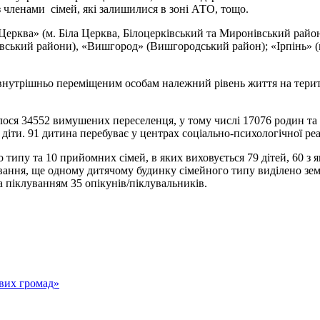
з членами сімей, які залишилися в зоні АТО, тощо.
Церква» (м. Біла Церква, Білоцерківський та Миронівський райо
кий райони), «Вишгород» (Вишгородський район); «Ірпінь» (міс
 внутрішньо переміщеним особам належний рівень життя на терито
ося 34552 вимушених переселенця, у тому числі 17076 родин та
діти. 91 дитина перебуває у центрах соціально-психологічної реаб
типу та 10 прийомних сімей, в яких виховується 79 дітей, 60 з 
вання, ще одному дитячому будинку сімейного типу виділено з
а піклуванням 35 опікунів/піклувальників.
евих громад»