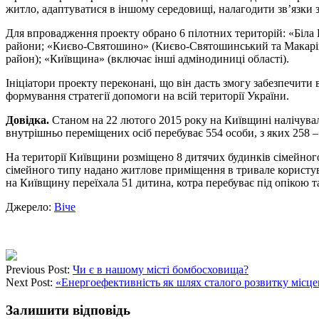
житло, адаптуватися в іншому середовищі, налагодити зв’язки 
Для впровадження проекту обрано 6 пілотних територій: «Біла 
райони; «Києво-Святошино» (Києво-Святошинський та Макарівсь
район); «Київщина» (включає інші адмінодиниці області).
Ініціатори проекту переконані, що він дасть змогу забезпечити
формування стратегії допомоги на всій території України.
Довідка.
Станом на 22 лютого 2015 року на Київщині налічувал
внутрішньо переміщених осіб перебуває 554 особи, з яких 258 – 
На території Київщини розміщено 8 дитячих будинків сімейного 
сімейного типу надано житлове приміщення в тривале користу
на Київщину переїхала 51 дитина, котра перебуває під опікою т
Джерело:
Віче
Previous Post:
Чи є в нашому місті бомбосховища?
Next Post:
«Енергоефективність як шлях сталого розвитку місц
Залишити відповідь