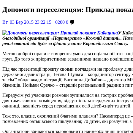
Допомоги переселенцям: Приклад пок
Вт, 03 Бер 2015 23:22:15 +0200
0
У Київ
благодійної організації «Партнерство «Кожній дитині». Назв
реалізований він буде за фінансування Європейського Союзу.
Метою доброї справи є створення умов для соціальної інтеграці
груп. До того ж пріоритетними завданнями названо поліпшення
Під час презентації проекту своїми поглядами на проблему діл
державної адміністрації, Тетяна Шульга – координатор сектору
та сім’ї облдержадміністрації, Василина Дибайло – директор 
біженців, Нойман Сречко – старший регіональний радник з п
Передусім усі учасники розмови зупинялися на гострих проблем
для тимчасового розміщення, відсутність затверджених інструкц
одиниці, наявність серед переміщених осіб дітей-сиріт та дітей,
Тож хто, власне, охоплений благими планами? Насамперед це – 8
позбавлених батьківського піклування; 70 дітей, які розлучені з
Організатори збираються задовольнити найнеобхідніші потреби 