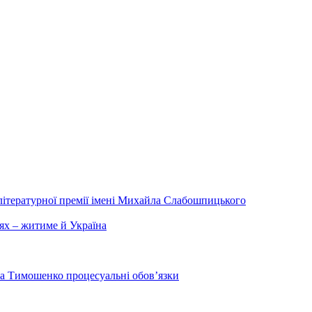
літературної премії імені Михайла Слабошпицького
ях – житиме й Україна
на Тимошенко процесуальні обов’язки