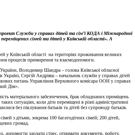
й проект Служби у справах дітей та сім’ї КОДА і Міжнародної
переміщених сімей та дітей у Київській області». А
ітей у Київській області на територіях проживання великих
ення процесів примирення та взаємодопомоги.
и України, Володимир Шандра – голова Київської обласної
в Україні, Сергій Андріяш – начальник служби у справах дітей
равових питань Управління Верховного комісара ООН у справах
чий Дім».
ність матеріального забезпечення, брак обладнаних приміщень
аких ситуаціях, коли діти переміщені в різні адміністративні
шилися без піклування батьків та дітей без супроводу батьків.
мей з дітьми, зокрема 100 багатодітних сімей; 200 дітей,
сцевих громад.
о, допомогти здолати стрес, отримати документи, роботу,