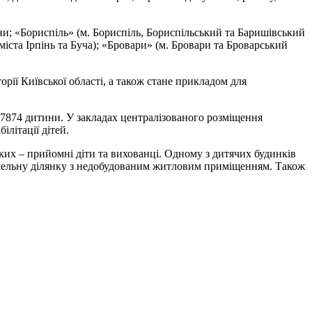
ни; «Бориспіль» (м. Бориспіль, Бориспільський та Баришівський
та Ірпінь та Буча); «Бровари» (м. Бровари та Броварський
рії Київської області, а також стане прикладом для
 7874 дитини. У закладах централізованого розміщення
ілітації дітей.
яких – прийомні діти та вихованці. Одному з дитячих будинків
емельну ділянку з недобудованим житловим приміщенням. Також