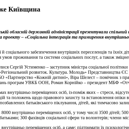
аже Київщина
ській обласній державній адміністрації презентували спільни
а проекту – «Соціальна інтеграція та примирення внутрішньо 
ї й соціального забезпечення внутрішніх переселенців та їхніх д
 умов проживання та системи соціальних послуг, а також зміцн
илися Сергій Устименко – заступник міністра соціальної політик
 «Регіональний розвиток. Культура. Молодь» Представництва ЄС 
МБО «Партнерство «Кожній дитині», Віра Шелест – помічник з п
итань програм УВКБ ООН, Роман Корнійко – президент МБФ «От
ах внутрішньо переміщених осіб, із-поміж яких – стреси, відсут
ій та положень щодо правового захисту та встановлення опіки в т
 позбавлених батьківського піклування, дітей, які тимчасово зали
000 внутрішньо переміщених осіб, у тому числі 3500 дітей; 500 сі
 батьками; 300 фахівців соціальної сфери та волонтерів; члени мі
внутрішньо переміщених осіб, а саме: підтримати їх психологічн