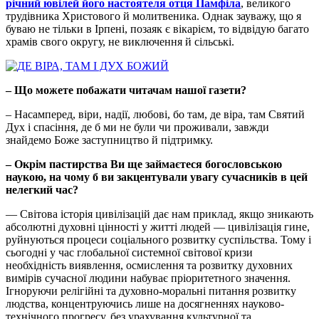
річний ювілей його настоятеля отця Памфіла
, великого
трудівника Христового й молитвеника. Однак зауважу, що я
буваю не тільки в Ірпені, позаяк є вікарієм, то відвідую багато
храмів свого округу, не виключення й сільські.
–
Що можете побажати читачам нашої газети?
– Насамперед, віри, надії, любові, бо там, де віра, там Святий
Дух і спасіння, де б ми не були чи проживали, завжди
знайдемо Боже заступництво й підтримку.
–
Окрім пастирства Ви ще займаєтеся богословською
наукою, на чому б ви закцентували увагу сучасників в цей
нелегкий час?
— Світова історія цивілізацій дає нам приклад, якщо зникають
абсолютні духовні цінності у житті людей — цивілізація гине,
руйнуються процеси соціального розвитку суспільства. Тому і
сьогодні у час глобальної системної світової кризи
необхідність виявлення, осмислення та розвитку духовних
вимірів сучасної людини набуває пріоритетного значення.
Ігноруючи релігійні та духовно-моральні питання розвитку
людства, концентруючись лише на досягненнях науково-
технічного прогресу, без урахування культурної та