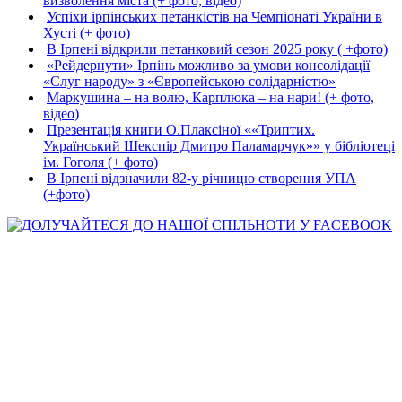
визволення міста (+ фото, відео)
Успіхи ірпінських петанкістів на Чемпіонаті України в
Хусті (+ фото)
В Ірпені відкрили петанковий сезон 2025 року ( +фото)
«Рейдернути» Ірпінь можливо за умови консолідації
«Слуг народу» з «Європейською солідарністю»
Маркушина – на волю, Карплюка – на нари! (+ фото,
відео)
Презентація книги О.Плаксіної ««Триптих.
Український Шекспір Дмитро Паламарчук»» у бібліотеці
ім. Гоголя (+ фото)
В Ірпені відзначили 82-у річницю створення УПА
(+фото)