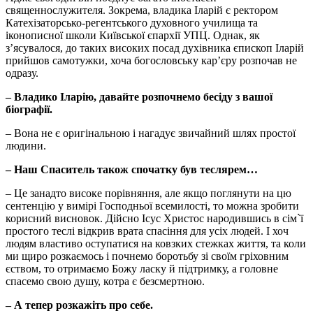
священнослужителя. Зокрема, владика Іларій є ректором
Катехізаторсько-регентського духовного училища та
іконописної школи Київської єпархії УПЦ. Однак, як
з’ясувалося, до таких високих посад духівника єпископ Іларій
прийшов самотужки, хоча богословську кар’єру розпочав не
одразу.
– Владико Іларію, давайте розпочнемо бесіду з вашої
біографії.
– Вона не є оригінальною і нагадує звичайний шлях простої
людини.
–
Наш Спаситель також спочатку був теслярем…
– Це занадто високе порівняння, але якщо поглянути на цю
сентенцію у вимірі Господньої всемилості, то можна зробити
корисний висновок. Дійсно Ісус Христос народившись в сім`ї
простого теслі відкрив врата спасіння для усіх людей. І хоч
людям властиво оступатися на ковзких стежках життя, та коли
ми щиро розкаємось і почнемо боротьбу зі своїм гріховним
єством, то отримаємо Божу ласку й підтримку, а головне
спасемо свою душу, котра є безсмертною.
–
А тепер розкажіть про себе.