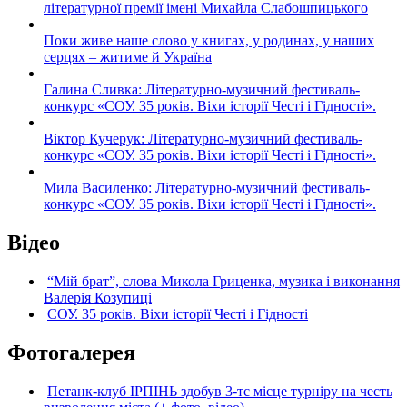
літературної премії імені Михайла Слабошпицького
Поки живе наше слово у книгах, у родинах, у наших
серцях – житиме й Україна
Галина Сливка: Літературно-музичний фестиваль-
конкурс «СОУ. 35 років. Віхи історії Честі і Гідності».
Віктор Кучерук: Літературно-музичний фестиваль-
конкурс «СОУ. 35 років. Віхи історії Честі і Гідності».
Мила Василенко: Літературно-музичний фестиваль-
конкурс «СОУ. 35 років. Віхи історії Честі і Гідності».
Відео
“Мій брат”, слова Микола Гриценка, музика і виконання
Валерія Козупиці
СОУ. 35 років. Віхи історії Честі і Гідності
Фотогалерея
Петанк-клуб ІРПІНЬ здобув 3-тє місце турніру на честь