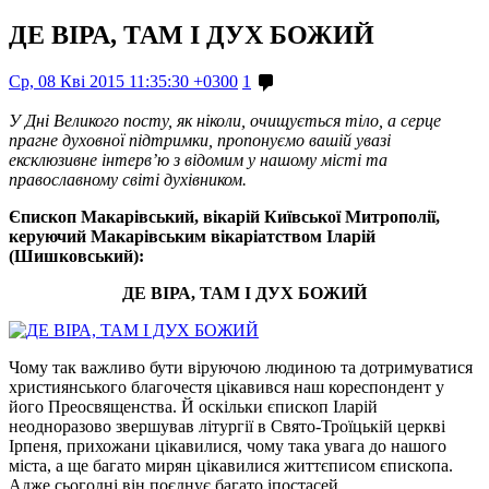
ДЕ ВІРА, ТАМ І ДУХ БОЖИЙ
Ср, 08 Кві 2015 11:35:30 +0300
1
У Дні Великого посту, як ніколи, очищується тіло, а серце
прагне духовної підтримки, пропонуємо вашій увазі
ексклюзивне інтерв’ю з відомим у нашому місті та
православному світі духівником.
Єпископ Макарівський, вікарій Київської Митрополії,
керуючий Макарівським вікаріатством Іларій
(Шишковський):
ДЕ ВІРА, ТАМ І ДУХ БОЖИЙ
Чому так важливо бути віруючою людиною та дотримуватися
християнського благочестя цікавився наш кореспондент у
його Преосвященства. Й оскільки єпископ Іларій
неодноразово звершував літургії в Свято-Троїцькій церкві
Ірпеня, прихожани цікавилися, чому така увага до нашого
міста, а ще багато мирян цікавилися життєписом єпископа.
Адже сьогодні він поєднує багато іпостасей