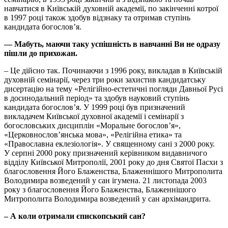
навчатися в Київській духовній академії, по закінченні котрої
в 1997 році також здобув відзнаку та отримав ступінь
кандидата богослов’я.
— Мабуть, маючи таку успішність в навчанні Ви не одразу
пішли до прихожан.
– Це дійсно так. Починаючи з 1996 року, викладав в Київській
духовній семінарії, через три роки захистив кандидатську
дисертацію на тему «Релігійно-естетичні погляди Давньої Русі
в досинодальний період» та здобув науковий ступінь
кандидата богослов’я. У 1999 році був призначений
викладачем Київської духовної академії і семінарії з
богословських дисциплін «Моральне богослов’я»,
«Церковнослов’янська мова», «Релігійна етика» та
«Православна еклезіологія». У священному сані з 2000 року.
У серпні 2000 року призначений керівником видавничого
відділу Київської Митрополії, 2001 року до дня Святої Пасхи з
благословення Його Блаженства, Блаженнішого Митрополита
Володимира возведений у сан ігумена. 21 листопада 2003
року з благословення Його Блаженства, Блаженнішого
Митрополита Володимира возведений у сан архімандрита.
–
А коли отримали єпископський сан?