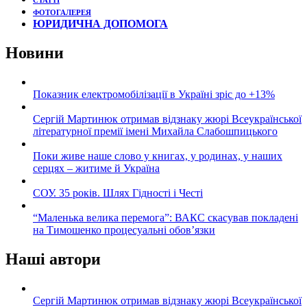
СТАТТІ
ФОТОГАЛЕРЕЯ
ЮРИДИЧНА ДОПОМОГА
Новини
Показник електромобілізації в Україні зріс до +13%
Сергій Мартинюк отримав відзнаку жюрі Всеукраїнської
літературної премії імені Михайла Слабошпицького
Поки живе наше слово у книгах, у родинах, у наших
серцях – житиме й Україна
СОУ. 35 років. Шлях Гідності і Честі
“Маленька велика перемога”: ВАКС скасував покладені
на Тимошенко процесуальні обов’язки
Наші автори
Сергій Мартинюк отримав відзнаку жюрі Всеукраїнської