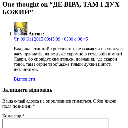
One thought on “
ДЕ ВІРА, ТАМ І ДУХ
БОЖИЙ
”
Антон
:
Чт, 09 Кві 2015 08:45:09 +0300 о 08:45
Владика істинний християнин, незважаючи на спокуси
часу прагматів, живе дуже скромно в готельній кімнаті
Лаври, бо сповідує євангельскі повчання, “де скарби
тової, там і серце твоє”,адже тільки духвні цінгсті
нетлінними.
Відповісти
Залишити відповідь
Ваша e-mail адреса не оприлюднюватиметься.
Обов’язкові
поля позначені
*
Коментар
*