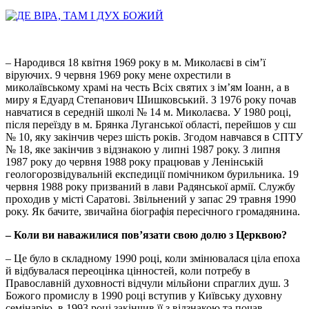
– Народився 18 квітня 1969 року в м. Миколаєві в сім’ї
віруючих. 9 червня 1969 року мене охрестили в
миколаївському храмі на честь Всіх святих з ім’ям Іоанн, а в
миру я Едуард Степанович Шишковський. З 1976 року почав
навчатися в середній школі № 14 м. Миколаєва. У 1980 році,
після переїзду в м. Брянка Луганської області, перейшов у сш
№ 10, яку закінчив через шість років. Згодом навчався в СПТУ
№ 18, яке закінчив з відзнакою у липні 1987 року. З липня
1987 року до червня 1988 року працював у Ленінській
геологорозвідувальній експедиції помічником бурильника. 19
червня 1988 року призваний в лави Радянської армії. Службу
проходив у місті Саратові. Звільнений у запас 29 травня 1990
року. Як бачите, звичайна біографія пересічного громадянина.
–
Коли ви наважилися пов’язати свою долю з Церквою?
– Це було в складному 1990 році, коли змінювалася ціла епоха
й відбувалася переоцінка цінностей, коли потребу в
Православній духовності відчули мільйони спраглих душ. З
Божого промислу в 1990 році вступив у Київську духовну
семінарію, в 1993 році закінчив її з відзнакою та почав