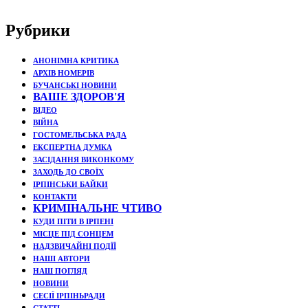
Рубрики
АНОНІМНА КРИТИКА
АРХІВ НОМЕРІВ
БУЧАНСЬКІ НОВИНИ
ВАШЕ ЗДОРОВ'Я
ВІДЕО
ВІЙНА
ГОСТОМЕЛЬСЬКА РАДА
ЕКСПЕРТНА ДУМКА
ЗАСІДАННЯ ВИКОНКОМУ
ЗАХОДЬ ДО СВОЇХ
ІРПІНСЬКИ БАЙКИ
КОНТАКТИ
КРИМІНАЛЬНЕ ЧТИВО
КУДИ ПІТИ В ІРПЕНІ
МІСЦЕ ПІД СОНЦЕМ
НАДЗВИЧАЙНІ ПОДЇЇ
НАШІ АВТОРИ
НАШ ПОГЛЯД
НОВИНИ
СЕСІЇ ІРПІНЬРАДИ