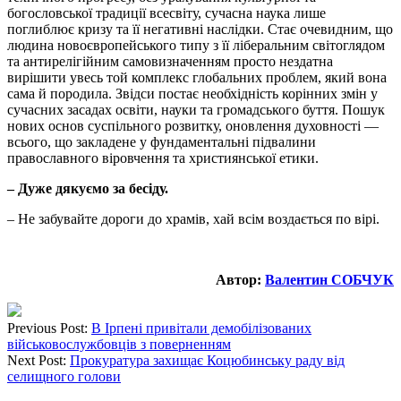
богословської традиції всесвіту, сучасна наука лише
поглиблює кризу та її негативні наслідки. Стає очевидним, що
людина новоєвропейського типу з її ліберальним світоглядом
та антирелігійним самовизначенням просто нездатна
вирішити увесь той комплекс глобальних проблем, який вона
сама й породила. Звідси постає необхідність корінних змін у
сучасних засадах освіти, науки та громадського буття. Пошук
нових основ суспільного розвитку, оновлення духовності —
всього, що закладене у фундаментальні підвалини
православного віровчення та християнської етики.
– Дуже дякуємо за бесіду.
– Не забувайте дороги до храмів, хай всім воздається по вірі.
Автор:
Валентин СОБЧУК
Previous Post:
В Ірпені привітали демобілізованих
військовослужбовців з поверненням
Next Post:
Прокуратура захищає Коцюбинську раду від
селищного голови