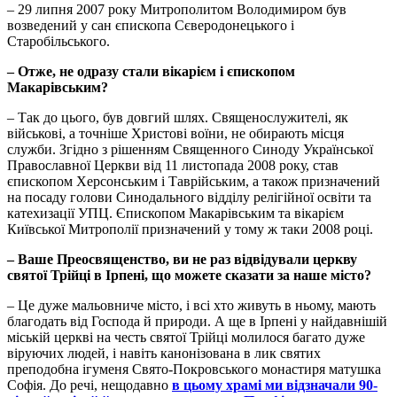
– 29 липня 2007 року Митрополитом Володимиром був
возведений у сан єпископа Сєверодонецького і
Старобільського.
–
Отже, не одразу стали вікарієм і єпископом
Макарівським?
– Так до цього, був довгий шлях. Священослужителі, як
військові, а точніше Христові воїни, не обирають місця
служби. Згідно з рішенням Священного Синоду Української
Православної Церкви від 11 листопада 2008 року, став
єпископом Херсонським і Таврійським, а також призначений
на посаду голови Синодального відділу релігійної освіти та
катехизації УПЦ. Єпископом Макарівським та вікарієм
Київської Митрополії призначений у тому ж таки 2008 році.
–
Ваше Преосвященство, ви не раз відвідували церкву
святої Трійці в Ірпені, що можете сказати за наше місто?
– Це дуже мальовниче місто, і всі хто живуть в ньому, мають
благодать від Господа й природи. А ще в Ірпені у найдавнішій
міській церкві на честь святої Трійці молилося багато дуже
віруючих людей, і навіть канонізована в лик святих
преподобна ігуменя Свято-Покровського монастиря матушка
Софія. До речі, нещодавно
в цьому храмі ми відзначали 90-