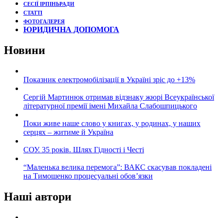
СЕСІЇ ІРПІНЬРАДИ
СТАТТІ
ФОТОГАЛЕРЕЯ
ЮРИДИЧНА ДОПОМОГА
Новини
Показник електромобілізації в Україні зріс до +13%
Сергій Мартинюк отримав відзнаку жюрі Всеукраїнської
літературної премії імені Михайла Слабошпицького
Поки живе наше слово у книгах, у родинах, у наших
серцях – житиме й Україна
СОУ. 35 років. Шлях Гідності і Честі
“Маленька велика перемога”: ВАКС скасував покладені
на Тимошенко процесуальні обов’язки
Наші автори