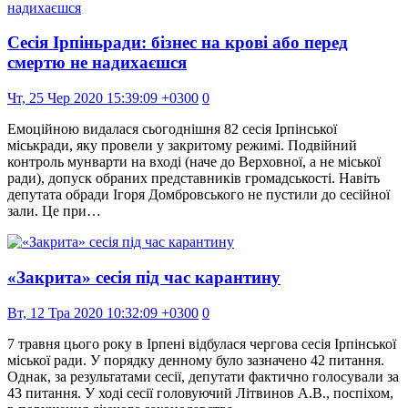
Сесія Ірпіньради: бізнес на крові або перед
смертю не надихаєшся
Чт, 25 Чер 2020 15:39:09 +0300
0
Емоційною видалася сьогоднішня 82 сесія Ірпінської
міськради, яку провели у закритому режимі. Подвійний
контроль мунварти на вході (наче до Верховної, а не міської
ради), допуск обраних представників громадськості. Навіть
депутата обради Ігоря Домбровського не пустили до сесійної
зали. Це при…
«Закрита» сесія під час карантину
Вт, 12 Тра 2020 10:32:09 +0300
0
7 травня цього року в Ірпені відбулася чергова сесія Ірпінської
міської ради. У порядку денному було зазначено 42 питання.
Однак, за результатами сесії, депутати фактично голосували за
43 питання. У ході сесії головуючий Літвинов А.В., поспіхом,