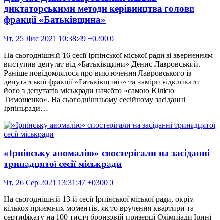
диктаторськими методи керівництва голови
фракції «Батьківщина»
Чт, 25 Лис 2021 10:38:49 +0200
0
На сьогоднішній 16 сесії Ірпінської міської ради зі зверненням
виступив депутат від «Батьківщини» Денис Лавровський.
Раніше повідомлялося про виключення Лавровського із
депутатської фракції «Батьківщини» та наміри відкликати
його з депутатів міськради начебто «самою Юлією
Тимошенко». На сьогоднішньому сесійному засіданні
Ірпіньради…
«Ірпінську аномалію» спостерігали на засіданні
тринадцятої сесії міськради
Чт, 26 Сер 2021 13:31:47 +0300
0
На сьогоднішній 13-й сесії Ірпінської міської ради, окрім
кількох приємних моментів, як то вручення квартири та
сертифікату на 100 тисяч бронзовій призерці Олімпіади Ірині