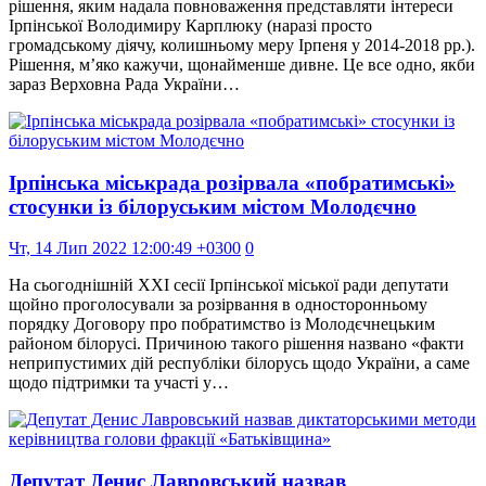
рішення, яким надала повноваження представляти інтереси
Ірпінської Володимиру Карплюку (наразі просто
громадському діячу, колишньому меру Ірпеня у 2014-2018 рр.).
Рішення, м’яко кажучи, щонайменше дивне. Це все одно, якби
зараз Верховна Рада України…
Ірпінська міськрада розірвала «побратимські»
стосунки із білоруським містом Молодєчно
Чт, 14 Лип 2022 12:00:49 +0300
0
На сьогоднішній ХХІ сесії Ірпінської міської ради депутати
щойно проголосували за розірвання в односторонньому
порядку Договору про побратимство із Молодєчнецьким
районом білорусі. Причиною такого рішення названо «факти
неприпустимих дій республіки білорусь щодо України, а саме
щодо підтримки та участі у…
Депутат Денис Лавровський назвав