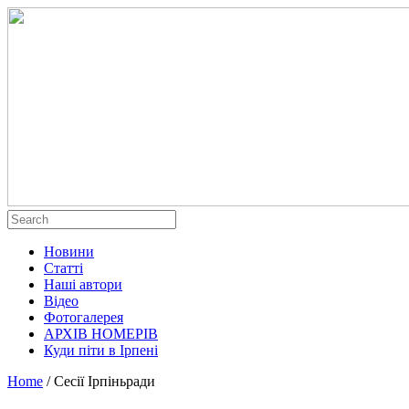
Новини
Статті
Наші автори
Відео
Фотогалерея
АРХІВ НОМЕРІВ
Куди піти в Ірпені
Home
/
Сесії Ірпіньради