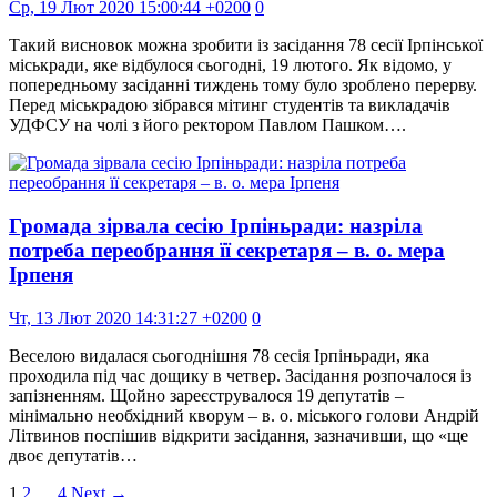
Ср, 19 Лют 2020 15:00:44 +0200
0
Такий висновок можна зробити із засідання 78 сесії Ірпінської
міськради, яке відбулося сьогодні, 19 лютого. Як відомо, у
попередньому засіданні тиждень тому було зроблено перерву.
Перед міськрадою зібрався мітинг студентів та викладачів
УДФСУ на чолі з його ректором Павлом Пашком….
Громада зірвала сесію Ірпіньради: назріла
потреба переобрання її секретаря – в. о. мера
Ірпеня
Чт, 13 Лют 2020 14:31:27 +0200
0
Веселою видалася сьогоднішня 78 сесія Ірпіньради, яка
проходила під час дощику в четвер. Засідання розпочалося із
запізненням. Щойно зареєструвалося 19 депутатів –
мінімально необхідний кворум – в. о. міського голови Андрій
Літвинов поспішив відкрити засідання, зазначивши, що «ще
двоє депутатів…
1
2
…
4
Next →