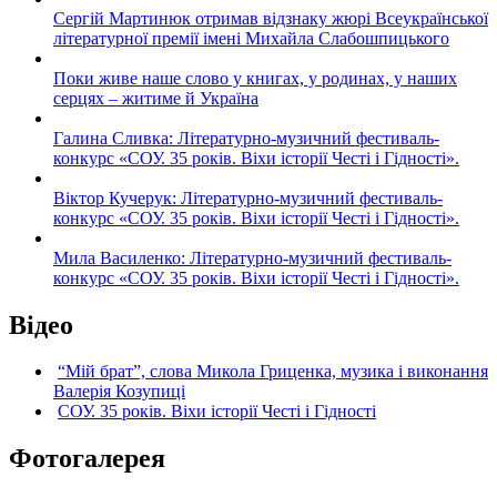
Сергій Мартинюк отримав відзнаку жюрі Всеукраїнської
літературної премії імені Михайла Слабошпицького
Поки живе наше слово у книгах, у родинах, у наших
серцях – житиме й Україна
Галина Сливка: Літературно-музичний фестиваль-
конкурс «СОУ. 35 років. Віхи історії Честі і Гідності».
Віктор Кучерук: Літературно-музичний фестиваль-
конкурс «СОУ. 35 років. Віхи історії Честі і Гідності».
Мила Василенко: Літературно-музичний фестиваль-
конкурс «СОУ. 35 років. Віхи історії Честі і Гідності».
Відео
“Мій брат”, слова Микола Гриценка, музика і виконання
Валерія Козупиці
СОУ. 35 років. Віхи історії Честі і Гідності
Фотогалерея