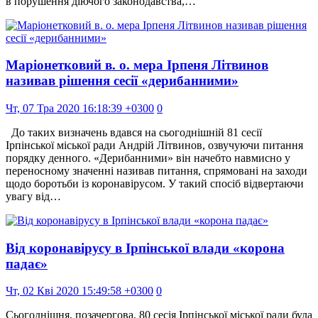
в порушення діючого законодавства,…
Маріонетковий в. о. мера Ірпеня Літвинов
називав рішення сесії «дерибанними»
Чт, 07 Тра 2020 16:18:39 +0300
0
До таких визначень вдався на сьогоднішній 81 сесії
Ірпінської міської ради Андрій Літвинов, озвучуючи питання
порядку денного. «Дерибанними» він начебто навмисно у
переносному значенні називав питання, спрямовані на заходи
щодо боротьби із коронавірусом. У такий спосіб відвертаючи
увагу від…
Від коронавірусу в Ірпінської влади «корона
падає»
Чт, 02 Кві 2020 15:49:58 +0300
0
Сьогоднішня, позачергова, 80 сесія Ірпінської міської ради була