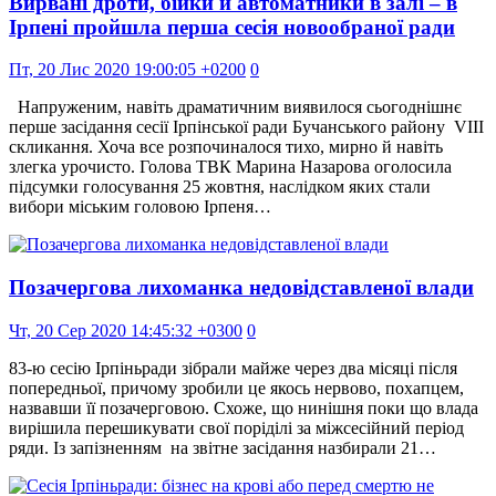
Вирвані дроти, бійки й автоматники в залі – в
Ірпені пройшла перша сесія новообраної ради
Пт, 20 Лис 2020 19:00:05 +0200
0
Напруженим, навіть драматичним виявилося сьогоднішнє
перше засідання сесії Ірпінської ради Бучанського району VIII
скликання. Хоча все розпочиналося тихо, мирно й навіть
злегка урочисто. Голова ТВК Марина Назарова оголосила
підсумки голосування 25 жовтня, наслідком яких стали
вибори міським головою Ірпеня…
Позачергова лихоманка недовідставленої влади
Чт, 20 Сер 2020 14:45:32 +0300
0
83-ю сесію Ірпіньради зібрали майже через два місяці після
попередньої, причому зробили це якось нервово, похапцем,
назвавши її позачерговою. Схоже, що нинішня поки що влада
вирішила перешикувати свої поріділі за міжсесійний період
ряди. Із запізненням на звітне засідання назбирали 21…