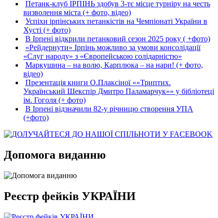
Петанк-клуб ІРПІНЬ здобув 3-тє місце турніру на честь
визволення міста (+ фото, відео)
Успіхи ірпінських петанкістів на Чемпіонаті України в
Хусті (+ фото)
В Ірпені відкрили петанковий сезон 2025 року ( +фото)
«Рейдернути» Ірпінь можливо за умови консолідації
«Слуг народу» з «Європейською солідарністю»
Маркушина – на волю, Карплюка – на нари! (+ фото,
відео)
Презентація книги О.Плаксіної ««Триптих.
Український Шекспір Дмитро Паламарчук»» у бібліотеці
ім. Гоголя (+ фото)
В Ірпені відзначили 82-у річницю створення УПА
(+фото)
Допомога виданню
Реєстр фейків УКРАЇНИ