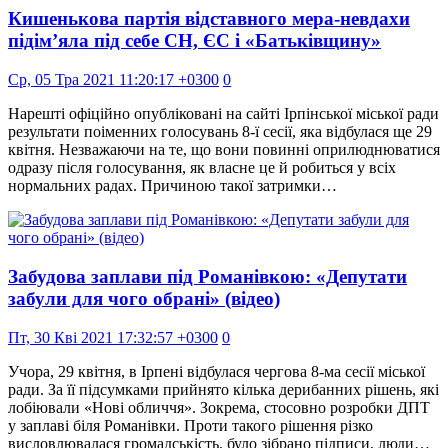
Кишенькова партія відставного мера-невдахи
підім’яла під себе СН, ЄС і «Батьківщину»
Ср, 05 Тра 2021 11:20:17 +0300
0
Нарешті офіційно опубліковані на сайті Ірпінської міської ради
результати поіменних голосувань 8-ї сесії, яка відбулася ще 29
квітня. Незважаючи на те, що вони повинні оприлюднюватися
одразу після голосування, як власне це й робиться у всіх
нормальних радах. Причиною такої затримки…
Забудова заплави під Романівкою: «Депутати
забули для чого обрані» (відео)
Пт, 30 Кві 2021 17:32:57 +0300
0
Учора, 29 квітня, в Ірпені відбулася чергова 8-ма сесії міської
ради. За її підсумками прийнято кілька дерибанних рішень, які
лобіювали «Нові обличчя». Зокрема, стосовно розробки ДПТ
у заплаві біля Романівки. Проти такого рішення різко
висловлювалася громадськість, було зібрано підписи, люди…