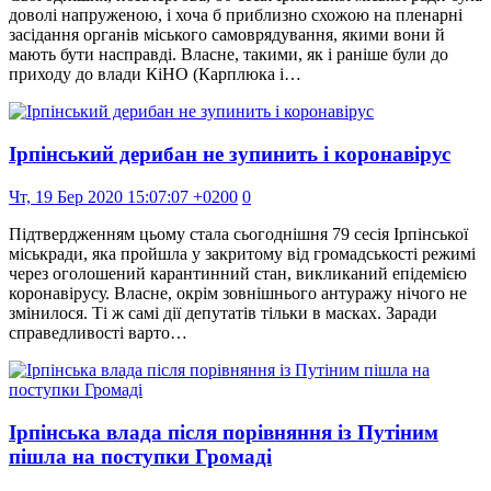
доволі напруженою, і хоча б приблизно схожою на пленарні
засідання органів міського самоврядування, якими вони й
мають бути насправді. Власне, такими, як і раніше були до
приходу до влади КіНО (Карплюка і…
Ірпінський дерибан не зупинить і коронавірус
Чт, 19 Бер 2020 15:07:07 +0200
0
Підтвердженням цьому стала сьогоднішня 79 сесія Ірпінської
міськради, яка пройшла у закритому від громадськості режимі
через оголошений карантинний стан, викликаний епідемією
коронавірусу. Власне, окрім зовнішнього антуражу нічого не
змінилося. Ті ж самі дії депутатів тільки в масках. Заради
справедливості варто…
Ірпінська влада після порівняння із Путіним
пішла на поступки Громаді