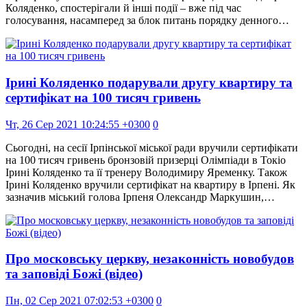
Коляденко, спостерігали й інші події – вже під час
голосування, насамперед за блок питань порядку денного…
Ірині Коляденко подарували другу квартиру та
сертифікат на 100 тисяч гривень
Чт, 26 Сер 2021 10:24:55 +0300
0
Сьогодні, на сесії Ірпінської міської ради вручили сертифікати
на 100 тисяч гривень бронзовій призерці Олімпіади в Токіо
Ірині Коляденко та її тренеру Володимиру Яременку. Також
Ірині Коляденко вручили сертифікат на квартиру в Ірпені. Як
зазначив міський голова Ірпеня Олександр Маркушин,…
Про московську церкву, незаконність новобудов
та заповіді Божі (відео)
Пн, 02 Сер 2021 07:02:53 +0300
0