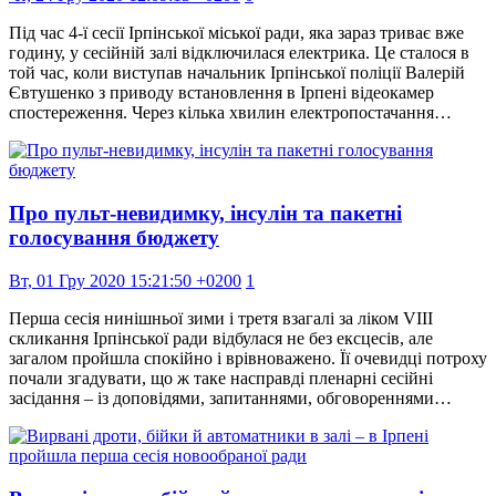
Під час 4-ї сесії Ірпінської міської ради, яка зараз триває вже
годину, у сесійній залі відключилася електрика. Це сталося в
той час, коли виступав начальник Ірпінської поліції Валерій
Євтушенко з приводу встановлення в Ірпені відеокамер
спостереження. Через кілька хвилин електропостачання…
Про пульт-невидимку, інсулін та пакетні
голосування бюджету
Вт, 01 Гру 2020 15:21:50 +0200
1
Перша сесія нинішньої зими і третя взагалі за ліком VIII
скликання Ірпінської ради відбулася не без ексцесів, але
загалом пройшла спокійно і врівноважено. Її очевидці потроху
почали згадувати, що ж таке насправді пленарні сесійні
засідання – із доповідями, запитаннями, обговореннями…