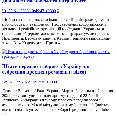
діяльності московського патріархату
Чт, 27 Кві 2023 10:49:47 +0300
0
Щойно на пленарному засіданні 29 сесії Ірпіньради депутати
проголосували за рішення «Про звернення щодо заборони
діяльності релігійних організацій (обʼєднань) Української
православної церкви московського патріархату», де просять
Президента, Верховну раду та Кабмін прийняти відповідний
закон. За – 29 депутатів. Проти –…
Штати передають зброю в Україну для
озброєння простих громадян (+відео)
Вт, 02 Сер 2022 14:17:35 +0300
1
Депутат Верховної Ради України Мар’ян Заблоцький 2 серпня
2022 року виступив на пленарному засіданні 22-ї сесії
Ірпінської міськради з приводу проекту передачі зброї з
американського Маямі місту-побратиму Ірпеню. !!! Дивіться
відео та підписуйтеся на канал «Зоря Приірпіння» в youtube
!!!…