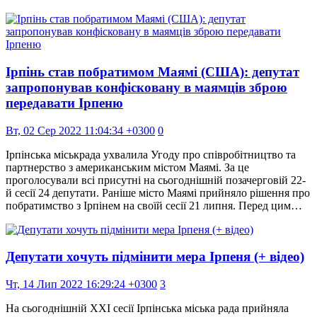
Ірпінь став побратимом Маямі (США): депутат
запропонував конфісковану в маямців зброю
передавати Ірпеню
Вт, 02 Сер 2022 11:04:34 +0300
0
Ірпінська міськрада ухвалила Угоду про співробітництво та
партнерство з американським містом Маямі. За це
проголосували всі присутні на сьогоднішній позачерговій 22-
й сесії 24 депутати. Раніше місто Маямі прийняло рішення про
побратимство з Ірпінем на своїй сесії 21 липня. Перед цим…
Депутати хочуть підмінити мера Ірпеня (+ відео)
Чт, 14 Лип 2022 16:29:24 +0300
3
На сьогоднішній ХХІ сесії Ірпінська міська рада прийняла