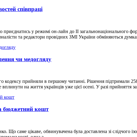
остей співпраці
мо приєднатись у режимі он-лайн до ІІ загальнонаціонального ф
журналісти та редактори провідних ЗМІ України обміняються дум
плення чи медогляду
о кодексу прийняли в першому читанні. Рішення підтримали 258 
 вплинути на життя українців уже цієї осені. У разі прийняття 
за бюджетний кошт
о. Що саме цікаве, обвинувачена була доставлена зі слідчого ізо
громадськості, одна з…