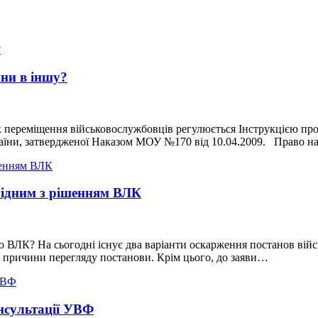
ини в іншу?
 переміщення військовослужбовців регулюється Інструкцією пр
аїни, затвердженої Наказом МОУ №170 від 10.04.2009. Право н
згідним з рішенням ВЛК
 ВЛК? На сьогодні існує два варіанти оскарження постанов війсь
и причини перегляду постанови. Крім цього, до заяви…
нсультації УВФ