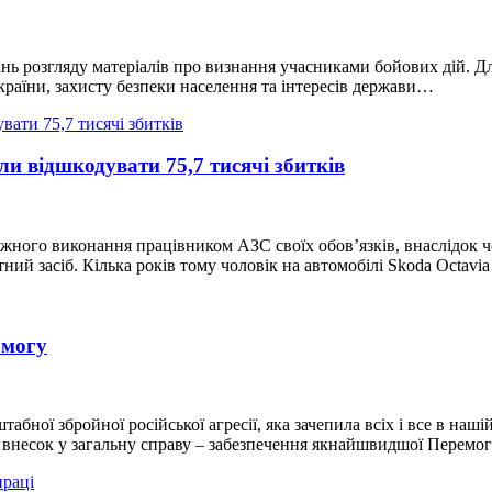
ань розгляду матеріалів про визнання учасниками бойових дій. 
країни, захисту безпеки населення та інтересів держави…
и відшкодувати 75,7 тисячі збитків
жного виконання працівником АЗС своїх обов’язків, внаслідок чо
й засіб. Кілька років тому чоловік на автомобілі Skoda Oсtavi
омогу
ної збройної російської агресії, яка зачепила всіх і все в наші
 внесок у загальну справу – забезпечення якнайшвидшої Перемо