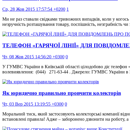
Ср, 28 Жов 2015 17:57:54 +0200
1
Ми не раз ставали свідками тривожних випадків, коли у когось в
незручність розташування товару, поспішність, незграбність чи
ТЕЛЕФОН «ГАРЯЧОЇ ЛІНІЇ» ДЛЯ ПОВІДОМ
Чт, 08 Жов 2015 14:56:20 +0300
0
У ГУМВС України в Київській області цілодобово діє телефон «
волевиявлення: (044) 271-63-44 . Джерело: ГУМВС України в К
Як юридично правильно провчити колекторів
Чт, 03 Вер 2015 13:19:55 +0300
0
Моральний тиск, який застосовують колекторські компанії відн
встановлені правила! Адже – заборонено дзвонити на роботу, а