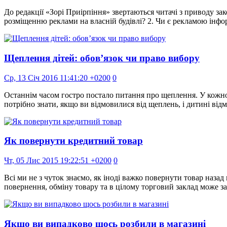
До редакції «Зорі Приірпіння» звертаються читачі з приводу з
розміщенню реклами на власній будівлі? 2. Чи є рекламою інфо
Щеплення дітей: обов’язок чи право вибору
Ср, 13 Січ 2016 11:41:20 +0200
0
Останнім часом гостро постало питання про щеплення. У кожног
потрібно знати, якщо ви відмовилися від щеплень, і дитині від
Як повернути кредитний товар
Чт, 05 Лис 2015 19:22:51 +0200
0
Всі ми не з чуток знаємо, як іноді важко повернути товар наза
повернення, обміну товару та в цілому торговий заклад може з
Якщо ви випадково щось розбили в магазині