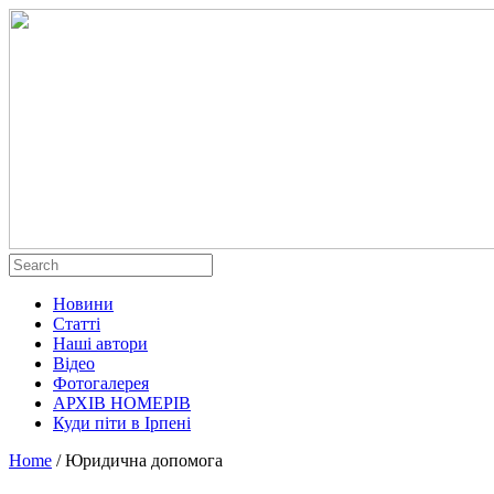
Новини
Статті
Наші автори
Відео
Фотогалерея
АРХІВ НОМЕРІВ
Куди піти в Ірпені
Home
/
Юридична допомога