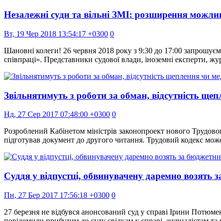
Незалежні суди та вільні ЗМІ: розширення можлив
Вт, 19 Чер 2018 13:54:17 +0300
0
Шановні колеги! 26 червня 2018 року з 9:30 до 17:00 запрошує
співпраці». Представники судової влади, іноземні експерти, 
Звільнятимуть з роботи за обман, відсутність ще
Нд, 27 Сер 2017 07:48:00 +0300
0
Розроблений Кабінетом міністрів законопроект нового Трудовог
підготував документ до другого читання. Трудовий кодекс може
Суддя у відпустці, обвинувачену даремно возять 
Пн, 27 Бер 2017 17:56:18 +0300
0
27 березня не відбувся анонсований суд у справі Ірини Потюменк
повідомили прибулим до суду свідкам у справі, журналістам та 