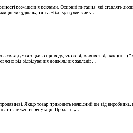
аконності розміщення реклами. Основні питання, які ставлять л
рмація на будівлях, типу: «Бог врятував мою…
о своя думка з цього приводу, хто ж відмовився від вакцинації 
мовлено від відвідування дошкільних закладів….
д продавцеві. Якщо товар приходить неякісний ще від виробника,
азнати зниження репутації. Продавці,…