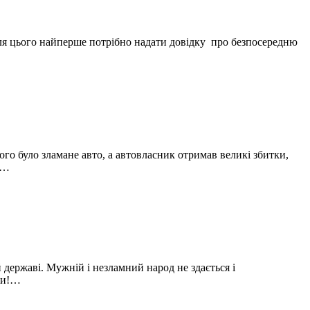
Для цього найперше потрібно надати довідку про безпосередню
го було зламане авто, а автовласник отримав великі збитки,
a…
й державі. Мужній і незламний народ не здається і
ги!…