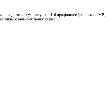
ювання до якого було залучено 116 працівників Ірпінського МВ,
тавників батальйону полку міліції…