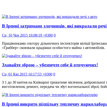
В Ірпені затримано злочинців, які викрадали речі
Ср, 10 Чер 2015 16:08:19 +0300
0
Працівниками сектору дільничних інспекторів міліції Ірпінсько
«Граббер» скоювали крадіжки особистого майна з автомобілів
Здавайте зброю – убезпечте себе й оточуючих!
Ср, 01 Кві 2015 16:17:53 +0300
0
З 1 до 30 квітня на Київщині триватиме місячник добровільної з
виготовлення, ремонт, передача чи збут вогнепальної зброї, б
В Ірпені викрито підпільну тепличну нарколабор