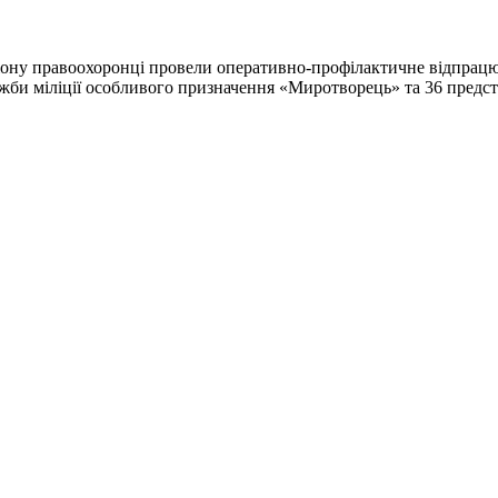
регіону правоохоронці провели оперативно-профілактичне відпрац
ужби міліції особливого призначення «Миротворець» та 36 предс