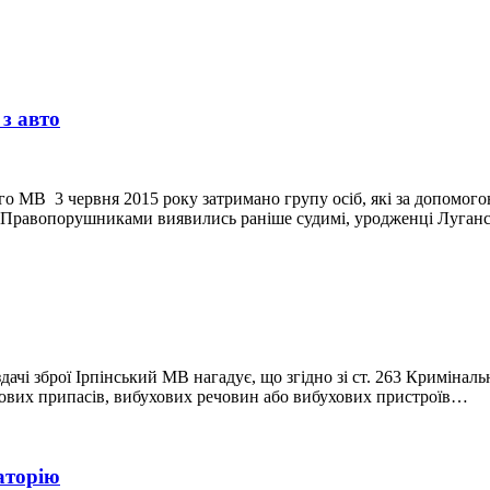
 з авто
го МВ 3 червня 2015 року затримано групу осіб, які за допомогою
. Правопорушниками виявились раніше судимі, уродженці Луганс
дачі зброї Ірпінський МВ нагадує, що згідно зі ст. 263 Кримінал
ойових припасів, вибухових речовин або вибухових пристроїв…
аторію