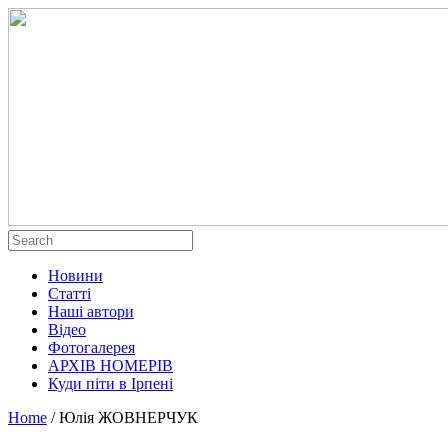
Новини
Статті
Наші автори
Відео
Фотогалерея
АРХІВ НОМЕРІВ
Куди піти в Ірпені
Home
/
Юлія ЖОВНЕРЧУК