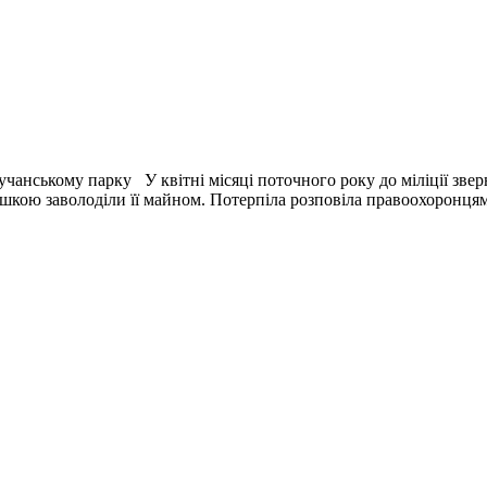
чанському парку У квітні місяці поточного року до міліції звер
шкою заволоділи її майном. Потерпіла розповіла правоохоронц