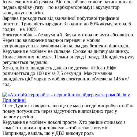
Існує економний режим. Він послаблює сильне натискання на
педаль драйву (газу – по-карбюраторному) і акумулятор
заощаджує енергію.
Зарядка проводиться від звичайної побутової трифазної
розетки. Тривалість зарядки: 3 години до 80% акумулятора, 6
годин – на 100%.
Електромобіль – безшумний. Звука мотора не чути абсолютно.
Через що ввімкнення задньої передачі е-мобіля
супроводжується звуковим сигналом для безпеки пішоходів.
Керування е-мобілем не складне. Схоже на дитячу машинку.
Немає звичних передач. Тільки вперед і назад. Швидкість руху
регулюється педаллю.
Хоча, звісно, швидкість далеко не дитяча. «Нісан Ліф»
розганяється до 100 км за 7,5 секунди. Максимальна
швидкість цієї марки е-мобіля електронно обмежена 145 км/
год.
Олег Дудник говорить, що ще не мав нагоди випробувати її на
повну потужність через відсутність відповідних трас у
нашому регіоні.
Керування е-мобілем доволі просте. Хто раніше стикався з
комп’ютерними приставками – той легко зрозуміє.
Наприклад, важіль, що у ДВЗ виконує роль