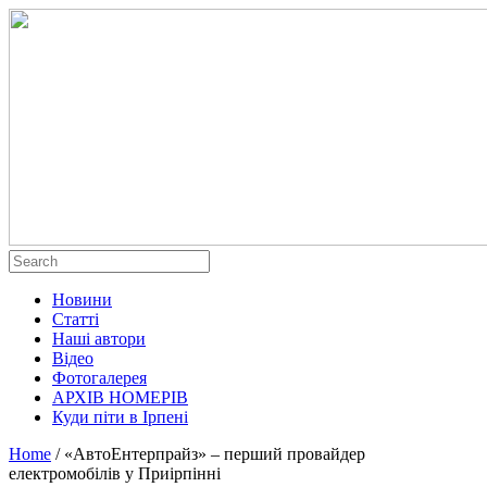
Новини
Статті
Наші автори
Відео
Фотогалерея
АРХІВ НОМЕРІВ
Куди піти в Ірпені
Home
/
«АвтоЕнтерпрайз» – перший провайдер
електромобілів у Приірпінні