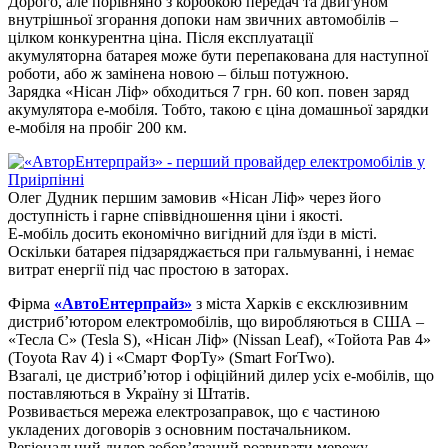
Дорого, але порівняно з коробкою передач та двигуном
внутрішньої згорання допоки нам звичних автомобілів –
цілком конкурентна ціна. Після експлуатації
акумуляторна батарея може бути перепакована для наступної
роботи, або ж замінена новою – більш потужною.
Зарядка «Нісан Ліф» обходиться 7 грн. 60 коп. повен заряд
акумулятора е-мобіля. Тобто, такою є ціна домашньої зарядки
е-мобіля на пробіг 200 км.
Олег Дудник першим замовив «Нісан Ліф» через його
доступність і гарне співвідношення ціни і якості.
Е-мобіль досить економічно вигідний для їзди в місті.
Оскільки батарея підзаряджається при гальмуванні, і немає
витрат енергії під час простою в заторах.
Фірма
«АвтоЕнтерпрайз»
з міста Харків є ексклюзивним
дистриб’ютором електромобілів, що виробляються в США –
«Тесла С» (Tesla S), «Нісан Ліф» (Nissan Leaf), «Тойота Рав 4»
(Toyota Rav 4) і «Смарт ФорТу» (Smart ForTwo).
Взагалі, це дистриб’ютор і офіційний дилер усіх е-мобілів, що
поставляються в Україну зі Штатів.
Розвивається мережа електрозаправок, що є частиною
укладених договорів з основним постачальником.
Регіональний дилер зобов’язаний розвивати мережу