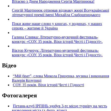
Вітаємо з Днем Народження Сергія Мартинюка!
Сергій Мартинюк отримав відзнаку жюрі Всеукраїнської
літературної премії імені Михайла Слабошпицького
Поки живе наше слово у книгах, у родинах, у наших
серцях – житиме й Україна
Галина Сливка: Літературно-музичний фестиваль-
конкурс «СОУ. 35 років. Віхи історії Честі і Гідності».
Віктор Кучерук: Літературно-музичний фестиваль-
конкурс «СОУ. 35 років. Віхи історії Честі і Гідності».
Відео
“Мій брат”, слова Микола Гриценка, музика і виконання
Валерія Козупиці
СОУ. 35 років. Віхи історії Честі і Гідності
Фотогалерея
Петанк-клуб ІРПІНЬ здобув 3-тє місце турніру на честь
визволення міста (+ фото, відео)