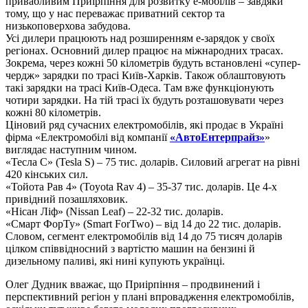
привабливим Приірпіння для розвитку е-мобілів – завдяки
тому, що у нас переважає приватний сектор та
низькоповерхова забудова.
Усі дилери працюють над розширенням е-зарядок у своїх
регіонах. Основний дилер працює на міжнародних трасах.
Зокрема, через кожні 50 кілометрів будуть встановлені «супер-
чердж» зарядки по трасі Київ-Харків. Також облаштовують
такі зарядки на трасі Київ-Одеса. Там вже функціонують
чотири зарядки. На тій трасі їх будуть розташовувати через
кожні 80 кілометрів.
Ціновий ряд сучасних електромобілів, які продає в Україні
фірма «Електромобілі від компанії
«АвтоЕнтерпрайз»
»
виглядає наступним чином.
«Тесла С» (Tesla S) – 75 тис. доларів. Силовий агрегат на рівні
420 кінських сил.
«Тойота Рав 4» (Toyota Rav 4) – 35-37 тис. доларів. Це 4-х
привідний позашляховик.
«Нісан Ліф» (Nissan Leaf) – 22-32 тис. доларів.
«Смарт ФорТу» (Smart ForTwo) – від 14 до 22 тис. доларів.
Словом, сегмент електромобілів від 14 до 75 тисяч доларів
цілком співвідносний з вартістю машин на бензині й
дизельному паливі, які нині купують українці.
Олег Дудник вважає, що Приірпіння – продвинений і
перспективний регіон у плані впровадження електромобілів,