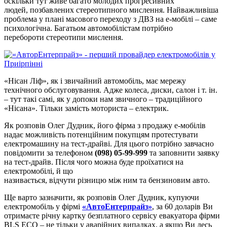
оскільки тут живе багато молодих прогресивних
людей, позбавлених стереотипного мислення. Найважливіша
проблема у плані масового переходу з ДВЗ на е-мобілі – саме
психологічна. Багатьом автомобілістам потрібно
перебороти стереотипи мислення.
«Нісан Ліф», як і звичайний автомобіль, має мережу
технічного обслуговування. Адже колеса, диски, салон і т. ін.
– тут такі самі, як у допоки нам звичного – традиційного
«Нісана». Тільки замість моториста – електрик.
Як розповів Олег Дудник, його фірма з продажу е-мобілів
надає можливість потенційним покупцям протестувати
електромашину на тест-драйві. Для цього потрібно завчасно
повідомити за телефоном
(098) 05-99-999
та заповнити заявку
на тест-драйв. Після чого можна буде проїхатися на
електромобілі, й що
називається, відчути різницю між ним та бензиновим авто.
Ще варто зазначити, як розповів Олег Дудник, купуючи
електромобіль у фірмі
«АвтоЕнтерпрайз»
, за 60 доларів Ви
отримаєте річну картку безплатного сервісу евакуатора фірми
BLS ECO – не тільки у аварійних випадках, а якщо Ви десь