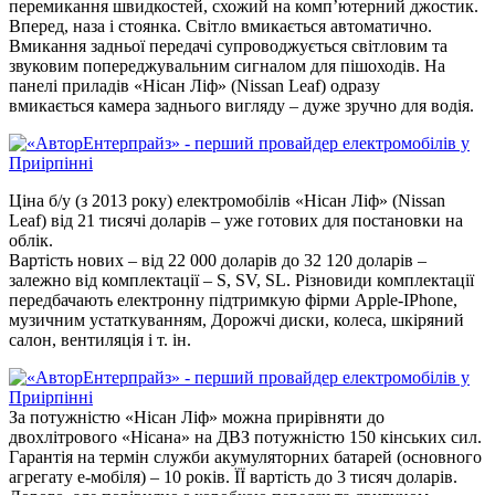
перемикання швидкостей, схожий на комп’ютерний джостик.
Вперед, наза і стоянка. Світло вмикається автоматично.
Вмикання задньої передачі супроводжується світловим та
звуковим попереджувальним сигналом для пішоходів. На
панелі приладів «Нісан Ліф» (Nissan Leaf) одразу
вмикається камера заднього вигляду – дуже зручно для водія.
Ціна б/у (з 2013 року) електромобілів «Нісан Ліф» (Nissan
Leaf) від 21 тисячі доларів – уже готових для постановки на
облік.
Вартість нових – від 22 000 доларів до 32 120 доларів –
залежно від комплектації – S, SV, SL. Різновиди комплектації
передбачають електронну підтримкую фірми Apple-IPhone,
музичним устаткуванням, Дорожчі диски, колеса, шкіряний
салон, вентиляція і т. ін.
За потужністю «Нісан Ліф» можна прирівняти до
двохлітрового «Нісана» на ДВЗ потужністю 150 кінських сил.
Гарантія на термін служби акумуляторних батарей (основного
агрегату е-мобіля) – 10 років. ЇЇ вартість до 3 тисяч доларів.