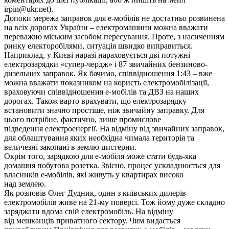
irpin@ukr.net).
Допоки мережа заправок для е-мобілів не достатньо розвинена
на всіх дорогах України – електромашини можна вважати
переважно міським засобом пересування. Проте, з насиченням
ринку електоробілями, ситуація швидко виправиться.
Наприклад, у Києві наразі нараховується дві потужні
електрозарядки «супер-чердж» і 87 звичайних бензиново-
дизельних заправок. Як бачимо, співвідношення 1:43 – вже
можна вважати показником на користь електромобілізації,
враховуючи співвідношення е-мобілів та ДВЗ на наших
дорогах. Також варто врахувати, що електрозарядку
встановити значно простіше, ніж звичайну заправку. Для
цього потрібне, фактично, лише промислове
підведення електроенергії. На відміну від звичайних заправок,
для облаштування яких необхідна чимала територія та
величезні закопані в землю цистерни.
Окрім того, зарядкою для е-мобіля може стати будь-яка
домашня побутова розетка. Звісно, процес ускладнюється для
власників е-мобілів, які живуть у квартирах високо
над землею.
Як розповів Олег Дудник, один з київських дилерів
електромобілів живе на 21-му поверсі. Тож йому дуже складно
заряджати вдома свій електромобіль. На відміну
від мешканців приватного сектору. Чим видається