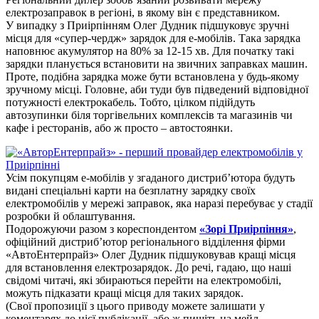
електрозаправок в регіоні, в якому він є представником.
У випадку з Приірпінням Олег Дудник підшуковує зручні
місця для «супер-чердж» зарядок для е-мобілів. Така зарядка
наповнює акумулятор на 80% за 12-15 хв. Для початку такі
зарядки планується встановити на звичних заправках машин.
Проте, подібна зарядка може бути встановлена у будь-якому
зручному місці. Головне, аби туди був підведений відповідної
потужності електрокабель. Тобто, цілком підійдуть
автозупинки біля торгівельних комплексів та магазинів чи
кафе і ресторанів, або ж просто – автостоянки.
Усім покупцям е-мобілів у згаданого дистриб’ютора будуть
видані спеціальні карти на безплатну зарядку своїх
електромобілів у мережі заправок, яка наразі перебуває у стадії
розробки й облаштування.
Подорожуючи разом з кореспондентом
«Зорі Приірпіння»
,
офіційний дистриб’ютор регіонального відділення фірми
«АвтоЕнтерпрайз» Олег Дудник підшуковував кращі місця
для встановлення електрозарядок. До речі, гадаю, що наші
свідомі читачі, які збираються перейти на електромобілі,
можуть підказати кращі місця для таких зарядок.
(Свої пропозиції з цього приводу можете залишати у
коментарях до цієї публікації, або ж пишіть на мейл