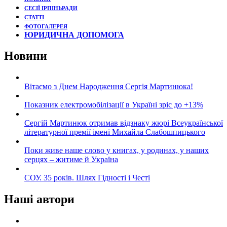
СЕСІЇ ІРПІНЬРАДИ
СТАТТІ
ФОТОГАЛЕРЕЯ
ЮРИДИЧНА ДОПОМОГА
Новини
Вітаємо з Днем Народження Сергія Мартинюка!
Показник електромобілізації в Україні зріс до +13%
Сергій Мартинюк отримав відзнаку жюрі Всеукраїнської
літературної премії імені Михайла Слабошпицького
Поки живе наше слово у книгах, у родинах, у наших
серцях – житиме й Україна
СОУ. 35 років. Шлях Гідності і Честі
Наші автори