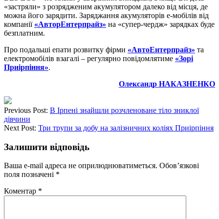
«застряли» з розрядженим акумулятором далеко від місця, де
можна його зарядити. Заряджання акумуляторів е-мобілів від
компанії
«АвторЕнтерпрайз»
на «супер-чердж» зарядках буде
безплатним.
Про подальші епати розвитку фірми
«АвтоЕнтерпрайз»
та
електромобілів взагалі – регулярно повідомлятиме
«Зорі
Приірпіння»
.
Олександр НАКАЗНЕНКО
Previous Post:
В Ірпені знайшли розчленоване тіло зниклої
дівчини
Next Post:
Три трупи за добу на залізничних коліях Приірпіння
Залишити відповідь
Ваша e-mail адреса не оприлюднюватиметься.
Обов’язкові
поля позначені
*
Коментар
*