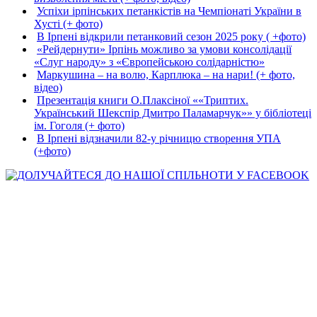
Успіхи ірпінських петанкістів на Чемпіонаті України в
Хусті (+ фото)
В Ірпені відкрили петанковий сезон 2025 року ( +фото)
«Рейдернути» Ірпінь можливо за умови консолідації
«Слуг народу» з «Європейською солідарністю»
Маркушина – на волю, Карплюка – на нари! (+ фото,
відео)
Презентація книги О.Плаксіної ««Триптих.
Український Шекспір Дмитро Паламарчук»» у бібліотеці
ім. Гоголя (+ фото)
В Ірпені відзначили 82-у річницю створення УПА
(+фото)