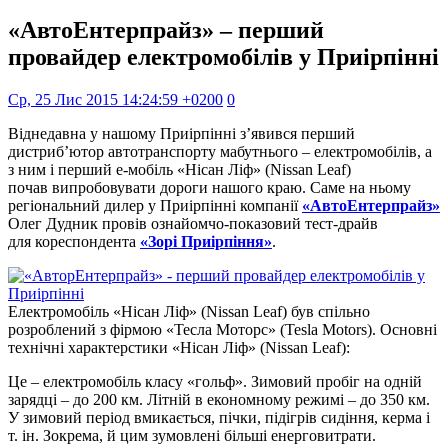
«АвтоЕнтерпрайз» – перший
провайдер електромобілів у Приірпінні
Ср, 25 Лис 2015 14:24:59 +0200
0
Віднедавна у нашому Приірпінні з’явився перший
дистриб’ютор автотранспорту мабутнього – електромобілів, а
з ним і перший е-мобіль «Нісан Ліф» (Nissan Leaf)
почав випробовувати дороги нашого краю. Саме на ньому
регіональний дилер у Приірпінні компанії
«АвтоЕнтерпрайз»
Олег Дудник провів ознайомчо-показовий тест-драйв
для кореспондента
«Зорі Приірпіння»
.
Електромобіль «Нісан Ліф» (Nissan Leaf) був спільно
розроблений з фірмою «Тесла Моторс» (Tesla Motors). Основні
технічні характерстики «Нісан Ліф» (Nissan Leaf):
Це – електромобіль класу «гольф». Зимовий пробіг на одній
зарядці – до 200 км. Літній в економному режимі – до 350 км.
У зимовий період вмикається, пічки, підігрів сидіння, керма і
т. ін. Зокрема, й цим зумовлені більші енерговитрати.